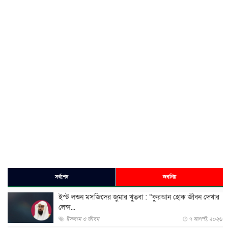
সর্বশেষ
জনপ্রিয়
ইস্ট লন্ডন মসজিদের জুমার খুতবা : “কুরআন হোক জীবন দেখার
লেন্স...
ইসলাম ও জীবন
৭ আগস্ট, ২০২৬