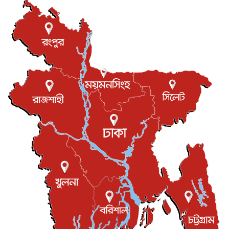
হিরোশিমায় বোমা হামলার ৮১ বছর, অস্ত্রমুক্ত বিশ্বের আহ্বান জা...
আন্তর্জাতিক
৬ আগস্ট, ২০২৬
যুক্তরাষ্ট্রে পারিবারিক সংঘাতে বন্দুক হামলা, নিহত ৩
আন্তর্জাতিক
৬ আগস্ট, ২০২৬
টি-টোয়েন্টি ইতিহাসের সর্বোচ্চ রানের মালিক এখন জস বাটলার
খেলাধুলা
৬ আগস্ট, ২০২৬
বস্তিতে কেটেছে শৈশব, আজ মুম্বাইয়ে দুই বাড়ির মালিক
বিনোদন
৬ আগস্ট, ২০২৬
যুক্তরাজ্যে বসবাসরত জাতীয়তাবাদী কুলাউড়াবাসীর মত বিনিময়
সভা...
ইউকে কমিউনিটি
৫ আগস্ট, ২০২৬
প্রধানমন্ত্রীকে সৌদি আরব সফরের আমন্ত্রণ
জাতীয়
৫ আগস্ট, ২০২৬
জুলাই গণ-অভ্যুত্থান দিবস আজ, স্মরণে দেশজুড়ে কর্মসূচি
জাতীয়
৫ আগস্ট, ২০২৬
জনগণ পরিবর্তন চেয়েছে বলেই জুলাই আন্দোলন সফল :