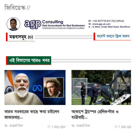
জিবিডেস্ক //
মন্তব্যসমূহ (০)
কমেন্ট করতে ক্লিক করুন
এই বিভাগের আরও খবর
ভারত সরকারের কাছে ক্ষমা চাইলেন
আকাশে ট্রাম্পের হেলিকপ্টার ও
জাকারবার্...
যাত্রীবাহী...
আন্তর্জাতিক
আন্তর্জাতিক
1 day ago
1 day ago