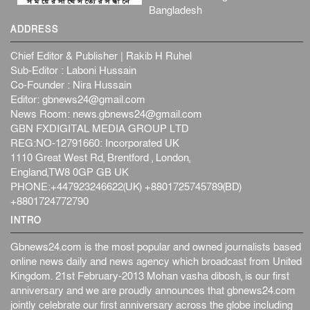
Bangladesh
ADDRESS
Chief Editor & Publisher | Rakib H Ruhel
Sub-Editor : Laboni Hussain
Co-Founder : Nira Hussain
Editor:
gbnews24@gmail.com
News Room:
news.gbnews24@gmail.com
GBN FXDIGITAL MEDIA GROUP LTD
REG:NO-12791660: Incorporated UK
1110 Great West Rd, Brentford , London,
England,TW8 0GP GB UK
PHONE:+447923246622(UK) +8801725745789(BD)
+8801724772790
INTRO
Gbnews24.com is the most popular and owned journalists based
online news daily and news agency which broadcast from United
Kingdom. 21st February-2013 Mohan vasha dibosh, is our first
anniversary and we are proudly announces that gbnews24.com
jointly celebrate our first anniversary across the globe including