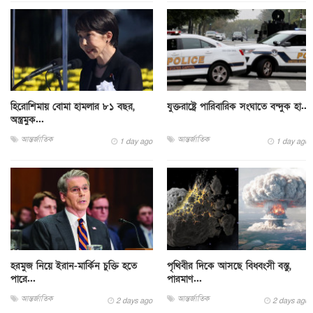
হিরোশিমায় বোমা হামলার ৮১ বছর,
যুক্তরাষ্ট্রে পারিবারিক সংঘাতে বন্দুক হা...
অস্ত্রমুক...
আন্তর্জাতিক
আন্তর্জাতিক
1 day ago
1 day ago
হরমুজ নিয়ে ইরান-মার্কিন চুক্তি হতে
পৃথিবীর দিকে আসছে বিধ্বংসী বস্তু,
পারে...
পারমাণ...
আন্তর্জাতিক
আন্তর্জাতিক
2 days ago
2 days ago