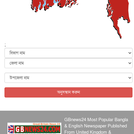
প্রধানমন্ত্রী
জাতীয়
৫ আগস্ট, ২০২৬
বেনজীর আহমেদের সঙ্গে পরীমনির ঘনিষ্ঠ সম্পর্ক ছিল : নাসির
মাহম...
জাতীয়
৫ আগস্ট, ২০২৬
হরমুজ নিয়ে ইরান-মার্কিন চুক্তি হতে পারে আজ : মার্কিন অর্থমন...
;
আন্তর্জাতিক
৫ আগস্ট, ২০২৬
পৃথিবীর দিকে আসছে বিধ্বংসী বস্তু, পারমাণবিক বোমা দিয়ে করা
হব...
আন্তর্জাতিক
৫ আগস্ট, ২০২৬
কেনিয়ায় ১৫ হাতির রহস্যজনক মৃত্যু, সন্দেহের মুখে কীটনাশকের
ব্...
অনুসন্ধান করুন
আন্তর্জাতিক
৫ আগস্ট, ২০২৬
GBnews24 Most Popular Bangla
& English Newspaper Published
From United Kingdom &