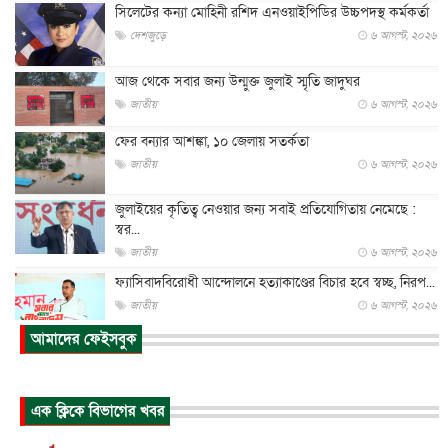
সিলেটের কন্যা মোহিনী রশিদ এনওয়াইপিডির উচ্চপদস্থ কর্মকর্তা
দেশজুড়ে
৬ আগস্ট, ২০২৬
আজ থেকে সবার জন্য উন্মুক্ত জুলাই স্মৃতি জাদুঘর
জাতীয়
৬ আগস্ট, ২০২৬
ফের বন্যার আশঙ্কা, ১০ জেলায় সতর্কতা
জাতীয়
৬ আগস্ট, ২০২৬
জুলাইয়ের কৃতিত্ব নেওয়ার জন্য সবাই প্রতিযোগিতায় নেমেছে :
স্বর...
জাতীয়
৬ আগস্ট, ২০২৬
ফ্যাসিবাদবিরোধী আন্দোলনে হত্যাকাণ্ডের বিচার হবে স্বচ্ছ, নিরপ...
জাতীয়
৬ আগস্ট, ২০২৬
আমাদের ফেইসবুক
ভারত সরকারের কাছে ক্ষমা চাইলেন জাকারবার্গ
আন্তর্জাতিক
৬ আগস্ট, ২০২৬
আকাশে ট্রাম্পের হেলিকপ্টার ও যাত্রীবাহী বিমান মুখোমুখি, তদন্...
এক ক্লিকে বিভাগের খবর
আন্তর্জাতিক
৬ আগস্ট, ২০২৬