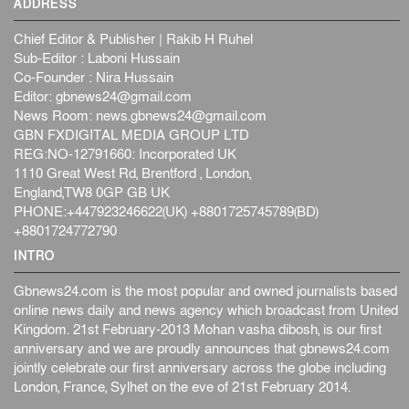
ADDRESS
Chief Editor & Publisher | Rakib H Ruhel
Sub-Editor : Laboni Hussain
Co-Founder : Nira Hussain
Editor:
gbnews24@gmail.com
News Room:
news.gbnews24@gmail.com
GBN FXDIGITAL MEDIA GROUP LTD
REG:NO-12791660: Incorporated UK
1110 Great West Rd, Brentford , London,
England,TW8 0GP GB UK
PHONE:+447923246622(UK) +8801725745789(BD)
+8801724772790
INTRO
Gbnews24.com is the most popular and owned journalists based
online news daily and news agency which broadcast from United
Kingdom. 21st February-2013 Mohan vasha dibosh, is our first
anniversary and we are proudly announces that gbnews24.com
jointly celebrate our first anniversary across the globe including
London, France, Sylhet on the eve of 21st February 2014.