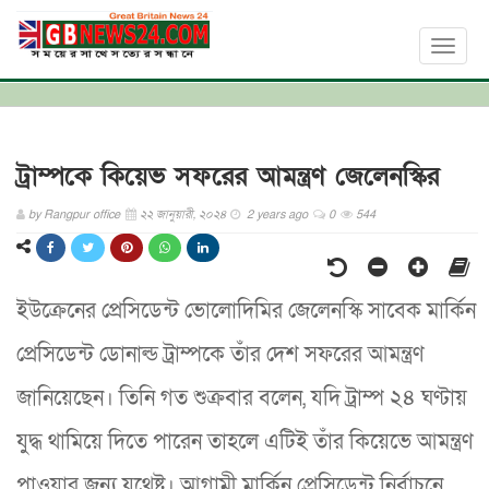
Toggl
naviga
ট্রাম্পকে কিয়েভ সফরের আমন্ত্রণ জেলেনস্কির
by
Rangpur office
২২ জানুয়ারী, ২০২৪
2 years ago
0
544
ইউক্রেনের প্রেসিডেন্ট ভোলোদিমির জেলেনস্কি সাবেক মার্কিন
প্রেসিডেন্ট ডোনাল্ড ট্রাম্পকে তাঁর দেশ সফরের আমন্ত্রণ
জানিয়েছেন। তিনি গত শুক্রবার বলেন, যদি ট্রাম্প ২৪ ঘণ্টায়
যুদ্ধ থামিয়ে দিতে পারেন তাহলে এটিই তাঁর কিয়েভে আমন্ত্রণ
পাওয়ার জন্য যথেষ্ট। আগামী মার্কিন প্রেসিডেন্ট নির্বাচনে