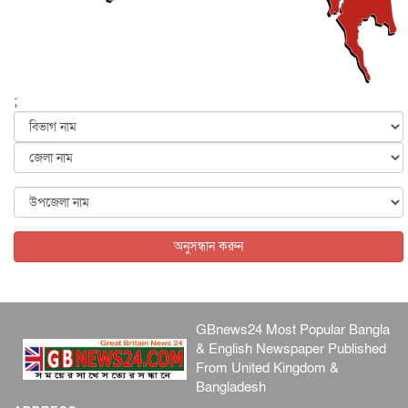
হরমুজ নিয়ে ইরান-মার্কিন চুক্তি হতে পারে আজ : মার্কিন অর্থমন...
আন্তর্জাতিক
৫ আগস্ট, ২০২৬
পৃথিবীর দিকে আসছে বিধ্বংসী বস্তু, পারমাণবিক বোমা দিয়ে করা
হব...
;
আন্তর্জাতিক
৫ আগস্ট, ২০২৬
কেনিয়ায় ১৫ হাতির রহস্যজনক মৃত্যু, সন্দেহের মুখে কীটনাশকের
ব্...
আন্তর্জাতিক
৫ আগস্ট, ২০২৬
বিদেশি সংবাদমাধ্যমের জন্য নতুন বিধি-নিষেধ পাকিস্তানের
আন্তর্জাতিক
৫ আগস্ট, ২০২৬
অনুসন্ধান করুন
GBnews24 Most Popular Bangla
& English Newspaper Published
From United Kingdom &
Bangladesh