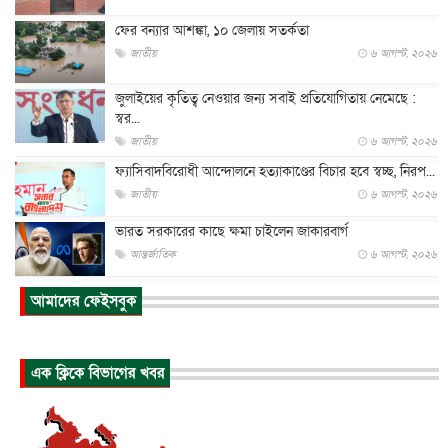
ফের বন্যার আশঙ্কা, ১০ জেলায় সতর্কতা
জাতীয়
৬ আগস্ট, ২০২৬
জুলাইয়ের কৃতিত্ব নেওয়ার জন্য সবাই প্রতিযোগিতায় নেমেছে :
স্বর...
জাতীয়
৬ আগস্ট, ২০২৬
ফ্যাসিবাদবিরোধী আন্দোলনে হত্যাকাণ্ডের বিচার হবে স্বচ্ছ, নিরপ...
জাতীয়
৬ আগস্ট, ২০২৬
ভারত সরকারের কাছে ক্ষমা চাইলেন জাকারবার্গ
আন্তর্জাতিক
৬ আগস্ট, ২০২৬
আকাশে ট্রাম্পের হেলিকপ্টার ও যাত্রীবাহী বিমান মুখোমুখি, তদন্...
আমাদের ফেইসবুক
আন্তর্জাতিক
৬ আগস্ট, ২০২৬
হিরোশিমায় বোমা হামলার ৮১ বছর, অস্ত্রমুক্ত বিশ্বের আহ্বান জা...
এক ক্লিকে বিভাগের খবর
আন্তর্জাতিক
৬ আগস্ট, ২০২৬
যুক্তরাষ্ট্রে পারিবারিক সংঘাতে বন্দুক হামলা, নিহত ৩
আন্তর্জাতিক
৬ আগস্ট, ২০২৬