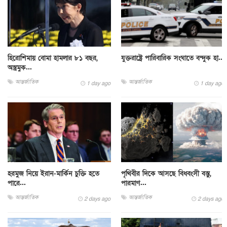
হিরোশিমায় বোমা হামলার ৮১ বছর,
যুক্তরাষ্ট্রে পারিবারিক সংঘাতে বন্দুক হা...
অস্ত্রমুক...
আন্তর্জাতিক
আন্তর্জাতিক
1 day ago
1 day ago
হরমুজ নিয়ে ইরান-মার্কিন চুক্তি হতে
পৃথিবীর দিকে আসছে বিধ্বংসী বস্তু,
পারে...
পারমাণ...
আন্তর্জাতিক
আন্তর্জাতিক
2 days ago
2 days ago