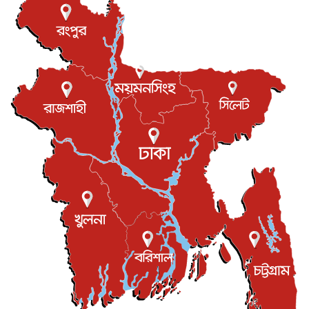
টি-টোয়েন্টি ইতিহাসের সর্বোচ্চ রানের মালিক এখন জস বাটলার
খেলাধুলা
৬ আগস্ট, ২০২৬
বস্তিতে কেটেছে শৈশব, আজ মুম্বাইয়ে দুই বাড়ির মালিক
বিনোদন
৬ আগস্ট, ২০২৬
যুক্তরাজ্যে বসবাসরত জাতীয়তাবাদী কুলাউড়াবাসীর মত বিনিময়
সভা...
ইউকে কমিউনিটি
৫ আগস্ট, ২০২৬
প্রধানমন্ত্রীকে সৌদি আরব সফরের আমন্ত্রণ
জাতীয়
৫ আগস্ট, ২০২৬
জুলাই গণ-অভ্যুত্থান দিবস আজ, স্মরণে দেশজুড়ে কর্মসূচি
জাতীয়
৫ আগস্ট, ২০২৬
জনগণ পরিবর্তন চেয়েছে বলেই জুলাই আন্দোলন সফল :
প্রধানমন্ত্রী
জাতীয়
৫ আগস্ট, ২০২৬
বেনজীর আহমেদের সঙ্গে পরীমনির ঘনিষ্ঠ সম্পর্ক ছিল : নাসির
মাহম...
জাতীয়
৫ আগস্ট, ২০২৬