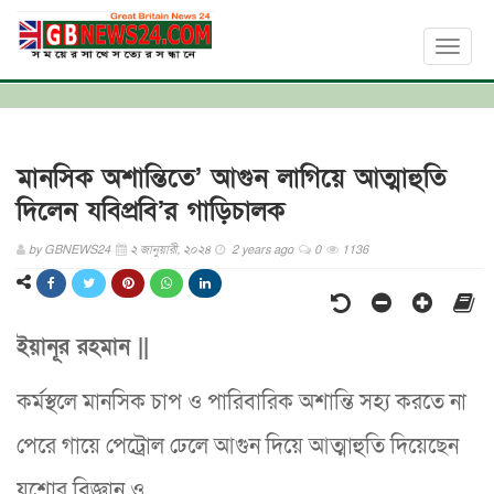
Toggl
naviga
মানসিক অশান্তিতে’ আগুন লাগিয়ে আত্মাহুতি
দিলেন যবিপ্রবি’র গাড়িচালক
by
GBNEWS24
২ জানুয়ারী, ২০২৪
2 years ago
0
1136
ইয়ানূর রহমান ||
কর্মস্থলে মানসিক চাপ ও পারিবারিক অশান্তি সহ্য করতে না
পেরে গায়ে পেট্রোল ঢেলে আগুন দিয়ে আত্মাহুতি দিয়েছেন
যশোর বিজ্ঞান ও