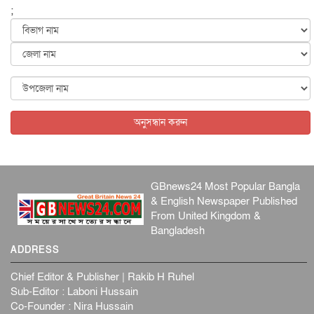
হব...
;
আন্তর্জাতিক
৫ আগস্ট, ২০২৬
কেনিয়ায় ১৫ হাতির রহস্যজনক মৃত্যু, সন্দেহের মুখে কীটনাশকের
ব্...
আন্তর্জাতিক
৫ আগস্ট, ২০২৬
বিদেশি সংবাদমাধ্যমের জন্য নতুন বিধি-নিষেধ পাকিস্তানের
আন্তর্জাতিক
৫ আগস্ট, ২০২৬
অনুসন্ধান করুন
GBnews24 Most Popular Bangla
& English Newspaper Published
From United Kingdom &
Bangladesh
ADDRESS
Chief Editor & Publisher | Rakib H Ruhel
Sub-Editor : Laboni Hussain
Co-Founder : Nira Hussain