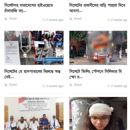
সিলেটসহ সারাদেশের হাইওয়েতে
সিলেটের প্রবাসীদের বাড়ি পাহারা দিবে
চাঁদাবাজি বন্...
আনসা...
সিলেট
সিলেট
2 weeks ago
2 weeks ago
সিলেটের যে হাসপাতালের বিরুদ্ধে অন্ত
সিলেটে ফিলিং স্টেশনে সিলিন্ডার বি
নেই...
স্ফো র...
সিলেট
সিলেট
2 weeks ago
2 weeks ago