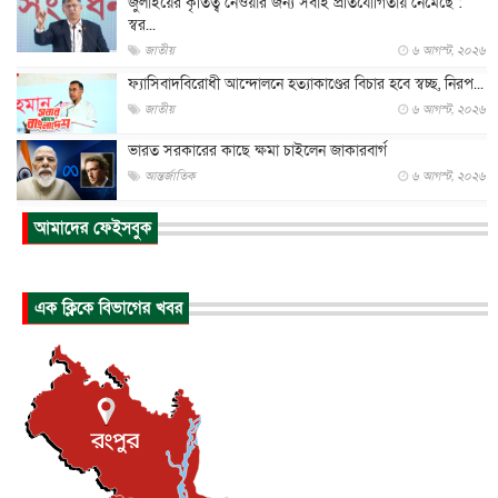
জুলাইয়ের কৃতিত্ব নেওয়ার জন্য সবাই প্রতিযোগিতায় নেমেছে :
স্বর...
জাতীয়
৬ আগস্ট, ২০২৬
ফ্যাসিবাদবিরোধী আন্দোলনে হত্যাকাণ্ডের বিচার হবে স্বচ্ছ, নিরপ...
জাতীয়
৬ আগস্ট, ২০২৬
ভারত সরকারের কাছে ক্ষমা চাইলেন জাকারবার্গ
আন্তর্জাতিক
৬ আগস্ট, ২০২৬
আকাশে ট্রাম্পের হেলিকপ্টার ও যাত্রীবাহী বিমান মুখোমুখি, তদন্...
আমাদের ফেইসবুক
আন্তর্জাতিক
৬ আগস্ট, ২০২৬
হিরোশিমায় বোমা হামলার ৮১ বছর, অস্ত্রমুক্ত বিশ্বের আহ্বান জা...
এক ক্লিকে বিভাগের খবর
আন্তর্জাতিক
৬ আগস্ট, ২০২৬
যুক্তরাষ্ট্রে পারিবারিক সংঘাতে বন্দুক হামলা, নিহত ৩
আন্তর্জাতিক
৬ আগস্ট, ২০২৬
টি-টোয়েন্টি ইতিহাসের সর্বোচ্চ রানের মালিক এখন জস বাটলার
খেলাধুলা
৬ আগস্ট, ২০২৬
বস্তিতে কেটেছে শৈশব, আজ মুম্বাইয়ে দুই বাড়ির মালিক