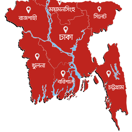
বিনোদন
৬ আগস্ট, ২০২৬
যুক্তরাজ্যে বসবাসরত জাতীয়তাবাদী কুলাউড়াবাসীর মত বিনিময়
সভা...
ইউকে কমিউনিটি
৫ আগস্ট, ২০২৬
প্রধানমন্ত্রীকে সৌদি আরব সফরের আমন্ত্রণ
জাতীয়
৫ আগস্ট, ২০২৬
জুলাই গণ-অভ্যুত্থান দিবস আজ, স্মরণে দেশজুড়ে কর্মসূচি
জাতীয়
৫ আগস্ট, ২০২৬
জনগণ পরিবর্তন চেয়েছে বলেই জুলাই আন্দোলন সফল :
প্রধানমন্ত্রী
জাতীয়
৫ আগস্ট, ২০২৬
বেনজীর আহমেদের সঙ্গে পরীমনির ঘনিষ্ঠ সম্পর্ক ছিল : নাসির
মাহম...
জাতীয়
৫ আগস্ট, ২০২৬
হরমুজ নিয়ে ইরান-মার্কিন চুক্তি হতে পারে আজ : মার্কিন অর্থমন...
আন্তর্জাতিক
৫ আগস্ট, ২০২৬
পৃথিবীর দিকে আসছে বিধ্বংসী বস্তু, পারমাণবিক বোমা দিয়ে করা