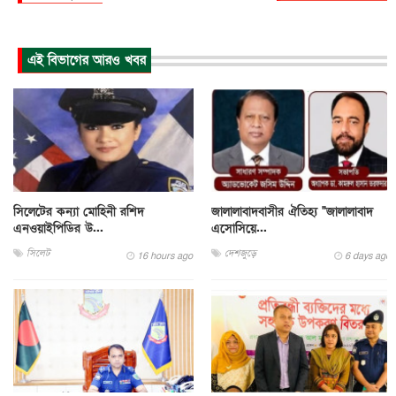
এই বিভাগের আরও খবর
সিলেটের কন্যা মোহিনী রশিদ
জালালাবাদবাসীর ঐতিহ্য "জালালাবাদ
এনওয়াইপিডির উ...
এসোসিয়ে...
সিলেট
দেশজুড়ে
16 hours ago
6 days ago