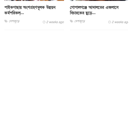
পাইকগাছায় অংশগ্রহণমূলক উন্নয়ন
গোপালগঞ্জে আদালতের এজলাসে
কর্মপরিকল্...
বিচারকের ছুড়ে...
দেশজুড়ে
দেশজুড়ে
2 weeks ago
2 weeks ago