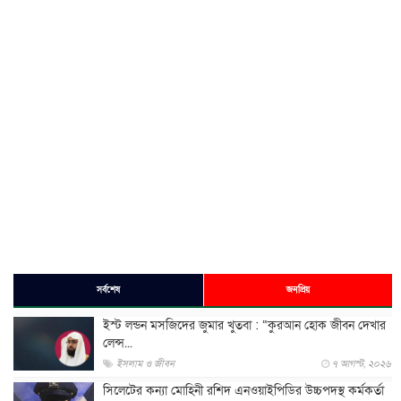
সর্বশেষ
জনপ্রিয়
ইস্ট লন্ডন মসজিদের জুমার খুতবা : “কুরআন হোক জীবন দেখার
লেন্স...
ইসলাম ও জীবন
৭ আগস্ট, ২০২৬
সিলেটের কন্যা মোহিনী রশিদ এনওয়াইপিডির উচ্চপদস্থ কর্মকর্তা