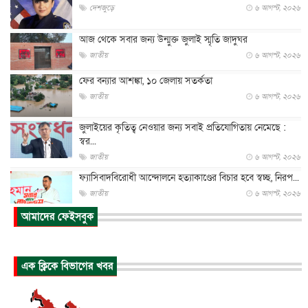
দেশজুড়ে
৬ আগস্ট, ২০২৬
আজ থেকে সবার জন্য উন্মুক্ত জুলাই স্মৃতি জাদুঘর
জাতীয়
৬ আগস্ট, ২০২৬
ফের বন্যার আশঙ্কা, ১০ জেলায় সতর্কতা
জাতীয়
৬ আগস্ট, ২০২৬
জুলাইয়ের কৃতিত্ব নেওয়ার জন্য সবাই প্রতিযোগিতায় নেমেছে :
স্বর...
জাতীয়
৬ আগস্ট, ২০২৬
ফ্যাসিবাদবিরোধী আন্দোলনে হত্যাকাণ্ডের বিচার হবে স্বচ্ছ, নিরপ...
জাতীয়
৬ আগস্ট, ২০২৬
আমাদের ফেইসবুক
ভারত সরকারের কাছে ক্ষমা চাইলেন জাকারবার্গ
আন্তর্জাতিক
৬ আগস্ট, ২০২৬
আকাশে ট্রাম্পের হেলিকপ্টার ও যাত্রীবাহী বিমান মুখোমুখি, তদন্...
এক ক্লিকে বিভাগের খবর
আন্তর্জাতিক
৬ আগস্ট, ২০২৬
হিরোশিমায় বোমা হামলার ৮১ বছর, অস্ত্রমুক্ত বিশ্বের আহ্বান জা...