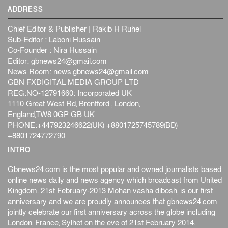
ADDRESS
Chief Editor & Publisher | Rakib H Ruhel
Sub-Editor : Laboni Hussain
Co-Founder : Nira Hussain
Editor:
gbnews24@gmail.com
News Room:
news.gbnews24@gmail.com
GBN FXDIGITAL MEDIA GROUP LTD
REG:NO-12791660: Incorporated UK
1110 Great West Rd, Brentford , London,
England,TW8 0GP GB UK
PHONE:+447923246622(UK) +8801725745789(BD)
+8801724772790
INTRO
Gbnews24.com is the most popular and owned journalists based
online news daily and news agency which broadcast from United
Kingdom. 21st February-2013 Mohan vasha dibosh, is our first
anniversary and we are proudly announces that gbnews24.com
jointly celebrate our first anniversary across the globe including
London, France, Sylhet on the eve of 21st February 2014.