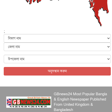
জাতীয়
৫ আগস্ট, ২০২৬
বেনজীর আহমেদের সঙ্গে পরীমনির ঘনিষ্ঠ সম্পর্ক ছিল : নাসির
মাহম...
জাতীয়
৫ আগস্ট, ২০২৬
হরমুজ নিয়ে ইরান-মার্কিন চুক্তি হতে পারে আজ : মার্কিন অর্থমন...
;
আন্তর্জাতিক
৫ আগস্ট, ২০২৬
পৃথিবীর দিকে আসছে বিধ্বংসী বস্তু, পারমাণবিক বোমা দিয়ে করা
হব...
আন্তর্জাতিক
৫ আগস্ট, ২০২৬
কেনিয়ায় ১৫ হাতির রহস্যজনক মৃত্যু, সন্দেহের মুখে কীটনাশকের
ব্...
অনুসন্ধান করুন
আন্তর্জাতিক
৫ আগস্ট, ২০২৬
GBnews24 Most Popular Bangla
& English Newspaper Published
From United Kingdom &
Bangladesh