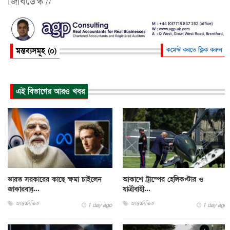
জিবিডেস্ক //
মন্তব্যসমূহ (০)
কমেন্ট করতে ক্লিক করুন
এই বিভাগের আরও খবর
ভারত সরকারের কাছে ক্ষমা চাইলেন
আকাশে ট্রাম্পের হেলিকপ্টার ও
জাকারবার্...
যাত্রীবাহী...
আন্তর্জাতিক
আন্তর্জাতিক
1 day ago
1 day ago