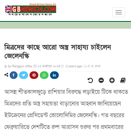
Toggl
naviga
মিত্রদের কাছে আরো অস্ত্র সাহায্য চাইলেন
জেলেনস্কি
by
Rangpur office
১২ অক্টোবর, ২০২৩
2 years ago
0
919
আসন্ন শীতকালজুড়ে রাশিয়ার বিরুদ্ধে লড়াইয়ে টিকে থাকতে
মিত্রদের প্রতি অস্ত্র সহায়তা বাড়ানোর আহ্বান জানিয়েছেন
ইউক্রেনের প্রেসিডেন্ট ভোলোদিমির জেলেনস্কি। গত বছরের
ফেব্রুয়ারিতে দেশটিতে রুশ আগ্রাসন শুরুর পর প্রথমবারের