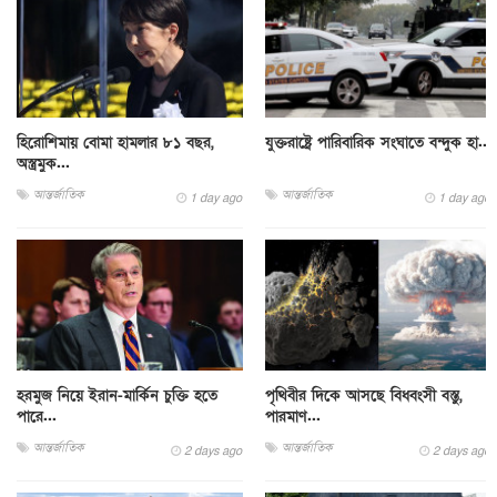
হিরোশিমায় বোমা হামলার ৮১ বছর,
যুক্তরাষ্ট্রে পারিবারিক সংঘাতে বন্দুক হা...
অস্ত্রমুক...
আন্তর্জাতিক
আন্তর্জাতিক
1 day ago
1 day ago
হরমুজ নিয়ে ইরান-মার্কিন চুক্তি হতে
পৃথিবীর দিকে আসছে বিধ্বংসী বস্তু,
পারে...
পারমাণ...
আন্তর্জাতিক
আন্তর্জাতিক
2 days ago
2 days ago