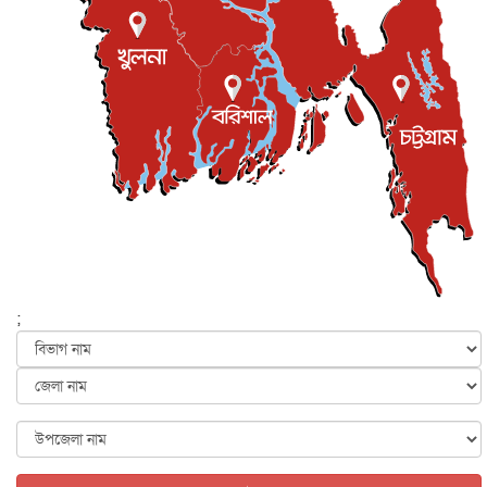
জুলাই গণ-অভ্যুত্থান দিবস আজ, স্মরণে দেশজুড়ে কর্মসূচি
জাতীয়
৫ আগস্ট, ২০২৬
জনগণ পরিবর্তন চেয়েছে বলেই জুলাই আন্দোলন সফল :
প্রধানমন্ত্রী
জাতীয়
৫ আগস্ট, ২০২৬
বেনজীর আহমেদের সঙ্গে পরীমনির ঘনিষ্ঠ সম্পর্ক ছিল : নাসির
মাহম...
জাতীয়
৫ আগস্ট, ২০২৬
হরমুজ নিয়ে ইরান-মার্কিন চুক্তি হতে পারে আজ : মার্কিন অর্থমন...
আন্তর্জাতিক
৫ আগস্ট, ২০২৬
পৃথিবীর দিকে আসছে বিধ্বংসী বস্তু, পারমাণবিক বোমা দিয়ে করা
হব...
;
আন্তর্জাতিক
৫ আগস্ট, ২০২৬
কেনিয়ায় ১৫ হাতির রহস্যজনক মৃত্যু, সন্দেহের মুখে কীটনাশকের
ব্...
আন্তর্জাতিক
৫ আগস্ট, ২০২৬
বিদেশি সংবাদমাধ্যমের জন্য নতুন বিধি-নিষেধ পাকিস্তানের
আন্তর্জাতিক
৫ আগস্ট, ২০২৬