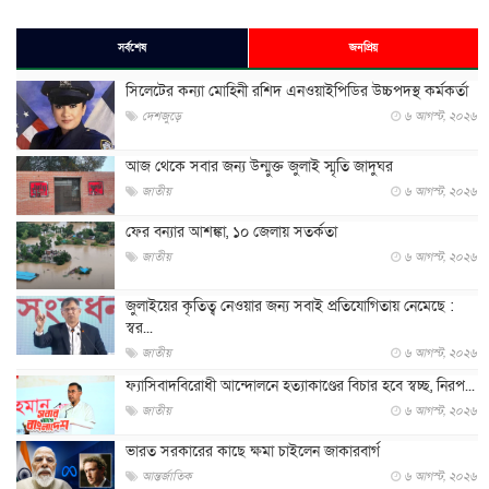
সর্বশেষ
জনপ্রিয়
সিলেটের কন্যা মোহিনী রশিদ এনওয়াইপিডির উচ্চপদস্থ কর্মকর্তা
দেশজুড়ে
৬ আগস্ট, ২০২৬
আজ থেকে সবার জন্য উন্মুক্ত জুলাই স্মৃতি জাদুঘর
জাতীয়
৬ আগস্ট, ২০২৬
ফের বন্যার আশঙ্কা, ১০ জেলায় সতর্কতা
জাতীয়
৬ আগস্ট, ২০২৬
জুলাইয়ের কৃতিত্ব নেওয়ার জন্য সবাই প্রতিযোগিতায় নেমেছে :
স্বর...
জাতীয়
৬ আগস্ট, ২০২৬
ফ্যাসিবাদবিরোধী আন্দোলনে হত্যাকাণ্ডের বিচার হবে স্বচ্ছ, নিরপ...
জাতীয়
৬ আগস্ট, ২০২৬
ভারত সরকারের কাছে ক্ষমা চাইলেন জাকারবার্গ
আন্তর্জাতিক
৬ আগস্ট, ২০২৬