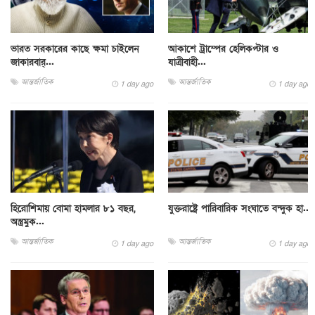
ভারত সরকারের কাছে ক্ষমা চাইলেন
আকাশে ট্রাম্পের হেলিকপ্টার ও
জাকারবার্...
যাত্রীবাহী...
আন্তর্জাতিক
আন্তর্জাতিক
1 day ago
1 day ago
হিরোশিমায় বোমা হামলার ৮১ বছর,
যুক্তরাষ্ট্রে পারিবারিক সংঘাতে বন্দুক হা...
অস্ত্রমুক...
আন্তর্জাতিক
আন্তর্জাতিক
1 day ago
1 day ago