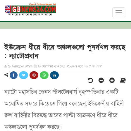
Toggl
naviga
ইউক্রেন ধীরে ধীরে অঞ্চলগুলো পুনর্দখল করছে
: ন্যাটোপ্রধান
by
Rangpur office
২৯ সেপ্টেম্বর, ২০২৩
2 years ago
0
712
ন্যাটো মহাসচিব জেনস স্টলটেনবার্গ বৃহস্পতিবার একটি
অঘোষিত সফরে কিয়েভে গিয়ে বলেছেন, ইউক্রেনীয় বাহিনী
রুশ বাহিনীর বিরুদ্ধে তাদের পাল্টা আক্রমণে ধীরে ধীরে
অঞ্চলগুলো পুনর্দখল করছে।