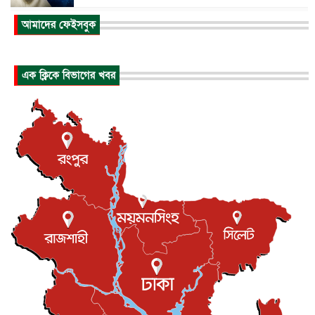
আকাশে ট্রাম্পের হেলিকপ্টার ও যাত্রীবাহী বিমান মুখোমুখি, তদন্...
আমাদের ফেইসবুক
আন্তর্জাতিক
৬ আগস্ট, ২০২৬
হিরোশিমায় বোমা হামলার ৮১ বছর, অস্ত্রমুক্ত বিশ্বের আহ্বান জা...
এক ক্লিকে বিভাগের খবর
আন্তর্জাতিক
৬ আগস্ট, ২০২৬
যুক্তরাষ্ট্রে পারিবারিক সংঘাতে বন্দুক হামলা, নিহত ৩
আন্তর্জাতিক
৬ আগস্ট, ২০২৬
টি-টোয়েন্টি ইতিহাসের সর্বোচ্চ রানের মালিক এখন জস বাটলার
খেলাধুলা
৬ আগস্ট, ২০২৬
বস্তিতে কেটেছে শৈশব, আজ মুম্বাইয়ে দুই বাড়ির মালিক
বিনোদন
৬ আগস্ট, ২০২৬
যুক্তরাজ্যে বসবাসরত জাতীয়তাবাদী কুলাউড়াবাসীর মত বিনিময়
সভা...
ইউকে কমিউনিটি
৫ আগস্ট, ২০২৬
প্রধানমন্ত্রীকে সৌদি আরব সফরের আমন্ত্রণ
জাতীয়
৫ আগস্ট, ২০২৬