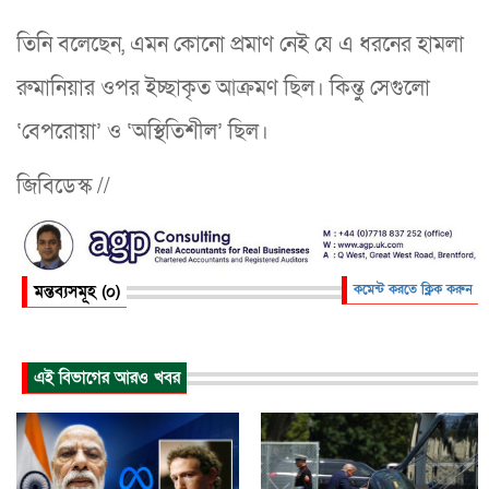
তিনি বলেছেন, এমন কোনো প্রমাণ নেই যে এ ধরনের হামলা
রুমানিয়ার ওপর ইচ্ছাকৃত আক্রমণ ছিল। কিন্তু সেগুলো
‘বেপরোয়া’ ও ‘অস্থিতিশীল’ ছিল।
জিবিডেস্ক //
মন্তব্যসমূহ (০)
কমেন্ট করতে ক্লিক করুন
এই বিভাগের আরও খবর