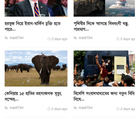
হরমুজ নিয়ে ইরান-মার্কিন চুক্তি হতে
পৃথিবীর দিকে আসছে বিধ্বংসী বস্তু,
পারে...
পারমাণ...
আন্তর্জাতিক
আন্তর্জাতিক
2 days ago
2 days ago
কেনিয়ায় ১৫ হাতির রহস্যজনক মৃত্যু,
বিদেশি সংবাদমাধ্যমের জন্য নতুন বিধি-
সন্দেহ...
নিষে...
আন্তর্জাতিক
আন্তর্জাতিক
2 days ago
2 days ago