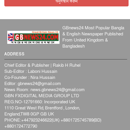
অনুসন্ধান করুন
GBnews24 Most Popular Bangla
& English Newspaper Published
From United Kingdom &
Bangladesh
ADDRESS
Chief Editor & Publisher | Rakib H Ruhel
Sub-Editor : Laboni Hussain
Co-Founder : Nira Hussain
Editor:
gbnews24@gmail.com
News Room:
news.gbnews24@gmail.com
GBN FXDIGITAL MEDIA GROUP LTD
REG:NO-12791660: Incorporated UK
1110 Great West Rd, Brentford , London,
England,TW8 0GP GB UK
PHONE:+447923246622(UK) +8801725745789(BD)
+8801724772790