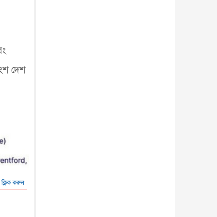
বং
াংশ দেশ
 ক্লিক করুন