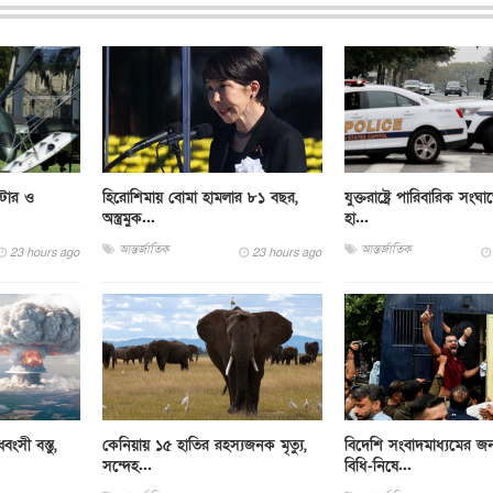
্টার ও
হিরোশিমায় বোমা হামলার ৮১ বছর,
যুক্তরাষ্ট্রে পারিবারিক সংঘা
অস্ত্রমুক...
হা...
আন্তর্জাতিক
আন্তর্জাতিক
23 hours ago
23 hours ago
ংসী বস্তু,
কেনিয়ায় ১৫ হাতির রহস্যজনক মৃত্যু,
বিদেশি সংবাদমাধ্যমের জন
সন্দেহ...
বিধি-নিষে...