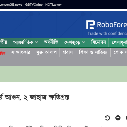
LondonGB.news
GBTVOnline
HOTLancer
াতীয়
অর্থনীতি
বিনোদন
আন্তর্জাতিক
দেশজুড়ে
খেলাধুল
সাক্ষাৎকার
মুক্ত আলাপ
প্রবাস
শিক্ষা ও সাহিত্য
শোক স
াইভ
ে আগুন, ২ জাহাজ ক্ষতিগ্রস্ত