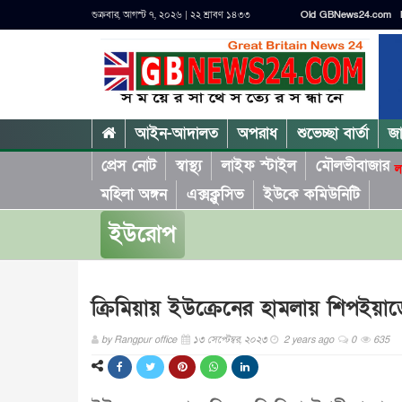
শুক্রবার, আগস্ট ৭, ২০২৬ | ২২ শ্রাবণ ১৪৩৩
Old GBNews24.com
আইন-আদালত
অপরাধ
শুভেচ্ছা বার্তা
জ
প্রেস নোট
স্বাস্থ্য
লাইফ স্টাইল
মৌলভীবাজার
ল
মহিলা অঙ্গন
এক্সক্লুসিভ
ইউকে কমিউনিটি
ইউরোপ
ক্রিমিয়ায় ইউক্রেনের হামলায় শিপইয়ার্ড
by
Rangpur office
১৩ সেপ্টেম্বর, ২০২৩
2 years ago
0
635