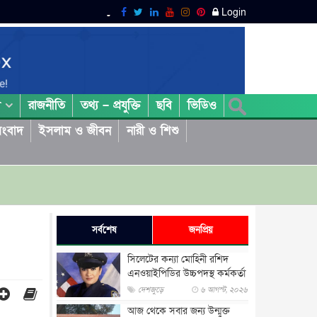
Login
রাজনীতি
তথ্য – প্রযুক্তি
ছবি
ভিডিও
া
ংবাদ
ইসলাম ও জীবন
নারী ও শিশু
সর্বশেষ
জনপ্রিয়
সিলেটের কন্যা মোহিনী রশিদ
এনওয়াইপিডির উচ্চপদস্থ কর্মকর্তা
দেশজুড়ে
৬ আগস্ট, ২০২৬
আজ থেকে সবার জন্য উন্মুক্ত