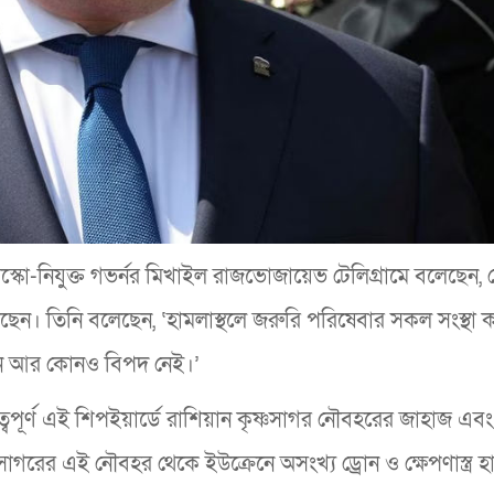
মস্কো-নিযুক্ত গভর্নর মিখাইল রাজভোজায়েভ টেলিগ্রামে বলেছেন,
ন। তিনি বলেছেন, ‘হামলাস্থলে জরুরি পরিষেবার সকল সংস্থা 
ন আর কোনও বিপদ নেই।’
্বপূর্ণ এই শিপইয়ার্ডে রাশিয়ান কৃষ্ণসাগর নৌবহরের জাহাজ এবং
গরের এই নৌবহর থেকে ইউক্রেনে অসংখ্য ড্রোন ও ক্ষেপণাস্ত্র হ