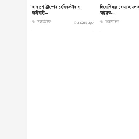
আকাশে ট্রাম্পের হেলিকপ্টার ও
হিরোশিমায় বোমা হামলা
যাত্রীবাহী...
অস্ত্রমুক...
আন্তর্জাতিক
আন্তর্জাতিক
2 days ago