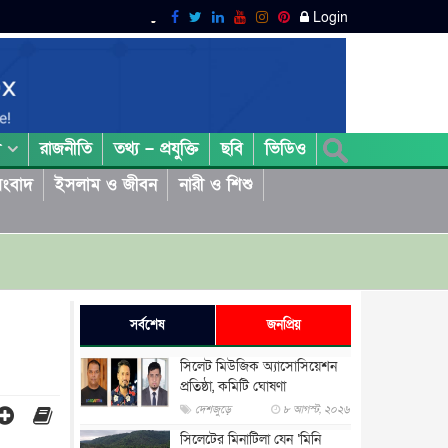
Login
রাজনীতি
তথ্য – প্রযুক্তি
ছবি
ভিডিও
া
ংবাদ
ইসলাম ও জীবন
নারী ও শিশু
সর্বশেষ
জনপ্রিয়
সিলেট মিউজিক অ্যাসোসিয়েশন
প্রতিষ্ঠা, কমিটি ঘোষণা
দেশজুড়ে
৮ আগস্ট, ২০২৬
সিলেটের মিনাটিলা যেন ‘মিনি