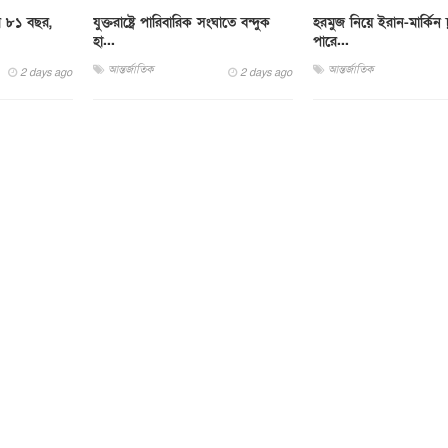
র ৮১ বছর,
যুক্তরাষ্ট্রে পারিবারিক সংঘাতে বন্দুক
হরমুজ নিয়ে ইরান-মার্কিন চ
হা...
পারে...
আন্তর্জাতিক
আন্তর্জাতিক
2 days ago
2 days ago