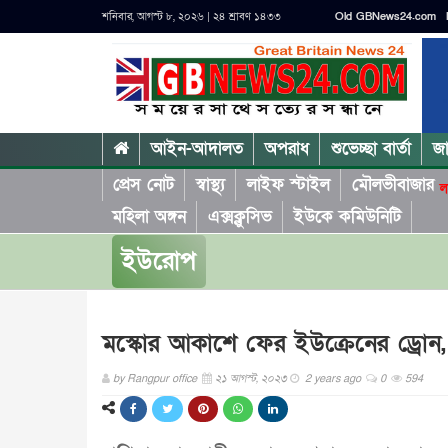
শনিবার, আগস্ট ৮, ২০২৬ | ২৪ শ্রাবণ ১৪৩৩
Old GBNews24.com
আইন-আদালত
অপরাধ
শুভেচ্ছা বার্তা
জ
প্রেস নোট
স্বাস্থ্য
লাইফ স্টাইল
মৌলভীবাজার
ল
মহিলা অঙ্গন
এক্সক্লুসিভ
ইউকে কমিউনিটি
ইউরোপ
মস্কোর আকাশে ফের ইউক্রেনের ড্রোন, 
by
Rangpur office
২১ আগস্ট, ২০২৩
2 years ago
0
594