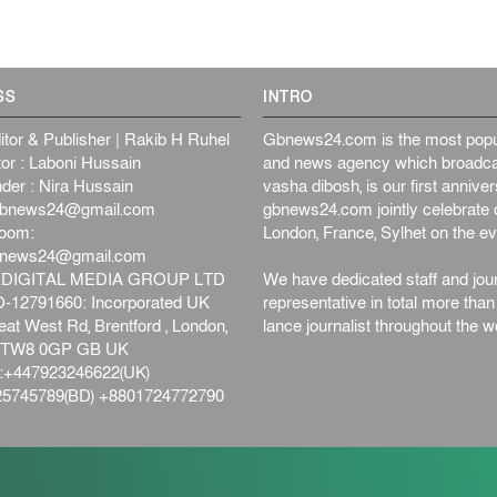
SS
INTRO
itor & Publisher | Rakib H Ruhel
Gbnews24.com is the most popul
or : Laboni Hussain
and news agency which broadca
der : Nira Hussain
vasha dibosh, is our first anniv
bnews24@gmail.com
gbnews24.com jointly celebrate o
oom:
London, France, Sylhet on the ev
bnews24@gmail.com
DIGITAL MEDIA GROUP LTD
We have dedicated staff and jour
12791660: Incorporated UK
representative in total more tha
at West Rd, Brentford , London,
lance journalist throughout the wo
d,TW8 0GP GB UK
+447923246622(UK)
5745789(BD) +8801724772790