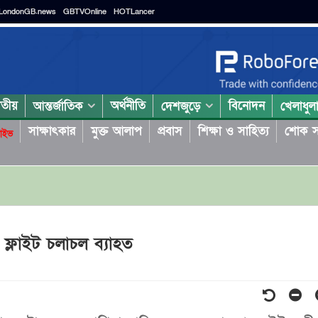
LondonGB.news
GBTVOnline
HOTLancer
াতীয়
অর্থনীতি
বিনোদন
আন্তর্জাতিক
দেশজুড়ে
খেলাধুল
সাক্ষাৎকার
মুক্ত আলাপ
প্রবাস
শিক্ষা ও সাহিত্য
শোক স
াইভ
ফ্লাইট চলাচল ব্যাহত