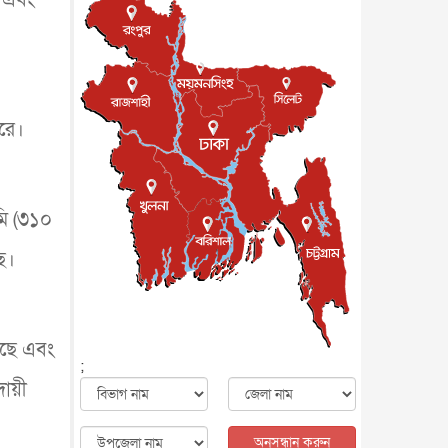
জাতীয়
৮ আগস্ট, ২০২৬
পাকিস্তান-তুরস্কের সঙ্গে প্রতিরক্ষা
চুক্তি সৌদি আরবকে কতটা ন...
আন্তর্জাতিক
৮ আগস্ট, ২০২৬
যুক্তরাজ্যে গ্রুমিং কেলেঙ্কারি :
ারে।
পাকিস্তানির অপরাধে অস্বস্তি...
আন্তর্জাতিক
৮ আগস্ট, ২০২৬
বিরোধ কাটিয়ে কূটনৈতিক সম্পর্ক
পুনঃস্থাপন করছে মেক্সিকো ও
মি (৩১০
পের...
আন্তর্জাতিক
৮ আগস্ট, ২০২৬
ে।
এবার ওটিটিতে মুক্তি পেল ‘মালিক’
বিনোদন
৮ আগস্ট, ২০২৬
রিয়ালকে ‘না’ বলা রদ্রির জন্য
বার্সার কাছে কত চাইল ম্যানসিটি
েছে এবং
খেলাধুলা
৮ আগস্ট, ২০২৬
;
দায়ী
শিল্পকলায় চলচ্চিত্র উৎসব, বিনা
মূল্যে দেখা যাবে ৬ সিনেমা
বিনোদন
৮ আগস্ট, ২০২৬
অনুসন্ধান করুন