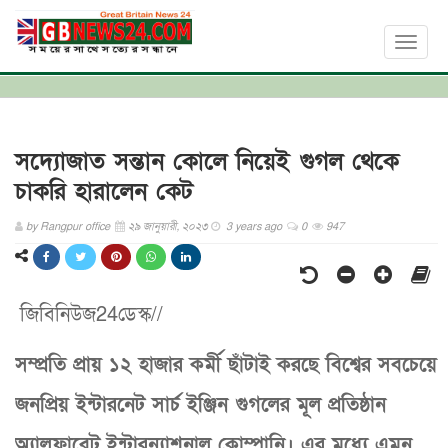
Toggl
naviga
সদ্যোজাত সন্তান কোলে নিয়েই গুগল থেকে
চাকরি হারালেন কেট
by
Rangpur office
২৯ জানুয়ারী, ২০২৩
3 years ago
0
947
জিবিনিউজ24ডেস্ক//
সম্প্রতি প্রায় ১২ হাজার কর্মী ছাঁটাই করছে বিশ্বের সবচেয়ে
জনপ্রিয় ইন্টারনেট সার্চ ইঞ্জিন গুগলের মূল প্রতিষ্ঠান
অ্যালফাবেট ইন্টারন্যাশনাল কোম্পানি। এর মধ্যে এমন