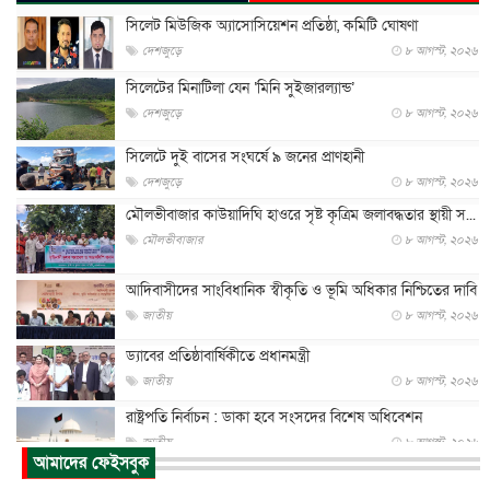
সিলেট মিউজিক অ্যাসোসিয়েশন প্রতিষ্ঠা, কমিটি ঘোষণা
দেশজুড়ে
৮ আগস্ট, ২০২৬
সিলেটের মিনাটিলা যেন ‘মিনি সুইজারল্যান্ড’
দেশজুড়ে
৮ আগস্ট, ২০২৬
সিলেটে দুই বাসের সংঘর্ষে ৯ জনের প্রাণহানী
দেশজুড়ে
৮ আগস্ট, ২০২৬
মৌলভীবাজার কাউয়াদিঘি হাওরে সৃষ্ট কৃত্রিম জলাবদ্ধতার স্থায়ী স...
মৌলভীবাজার
৮ আগস্ট, ২০২৬
আদিবাসীদের সাংবিধানিক স্বীকৃতি ও ভূমি অধিকার নিশ্চিতের দাবি
জাতীয়
৮ আগস্ট, ২০২৬
ড্যাবের প্রতিষ্ঠাবার্ষিকীতে প্রধানমন্ত্রী
জাতীয়
৮ আগস্ট, ২০২৬
রাষ্ট্রপতি নির্বাচন : ডাকা হবে সংসদের বিশেষ অধিবেশন
জাতীয়
৮ আগস্ট, ২০২৬
আমাদের ফেইসবুক
প্রধানমন্ত্রীর সঙ্গে সাক্ষাতে খুদে শিল্পী অনুশ্রী রায়ের স্বপ...