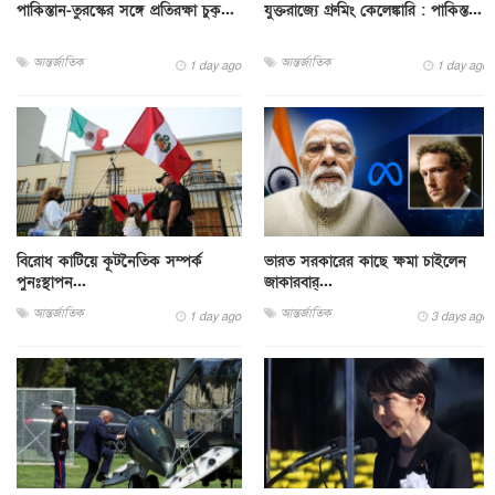
পাকিস্তান-তুরস্কের সঙ্গে প্রতিরক্ষা চুক্...
যুক্তরাজ্যে গ্রুমিং কেলেঙ্কারি : পাকিস্ত...
আন্তর্জাতিক
আন্তর্জাতিক
1 day ago
1 day ago
বিরোধ কাটিয়ে কূটনৈতিক সম্পর্ক
ভারত সরকারের কাছে ক্ষমা চাইলেন
পুনঃস্থাপন...
জাকারবার্...
আন্তর্জাতিক
আন্তর্জাতিক
1 day ago
3 days ago