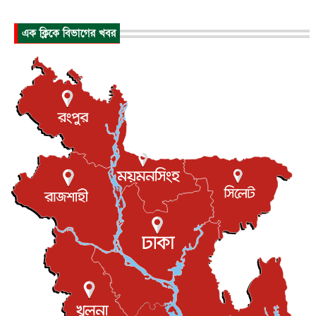
জাতীয়
৮ আগস্ট, ২০২৬
এক ক্লিকে বিভাগের খবর
পাকিস্তান-তুরস্কের সঙ্গে প্রতিরক্ষা চুক্তি সৌদি আরবকে কতটা ন...
আন্তর্জাতিক
৮ আগস্ট, ২০২৬
যুক্তরাজ্যে গ্রুমিং কেলেঙ্কারি : পাকিস্তানির অপরাধে অস্বস্তি...
আন্তর্জাতিক
৮ আগস্ট, ২০২৬
বিরোধ কাটিয়ে কূটনৈতিক সম্পর্ক পুনঃস্থাপন করছে মেক্সিকো ও
পের...
আন্তর্জাতিক
৮ আগস্ট, ২০২৬
এবার ওটিটিতে মুক্তি পেল ‘মালিক’
বিনোদন
৮ আগস্ট, ২০২৬
রিয়ালকে ‘না’ বলা রদ্রির জন্য বার্সার কাছে কত চাইল ম্যানসিটি
খেলাধুলা
৮ আগস্ট, ২০২৬
শিল্পকলায় চলচ্চিত্র উৎসব, বিনা মূল্যে দেখা যাবে ৬ সিনেমা
বিনোদন
৮ আগস্ট, ২০২৬
ইস্ট লন্ডন মসজিদের জুমার খুতবা : “কুরআন হোক জীবন দেখার
লেন্স...