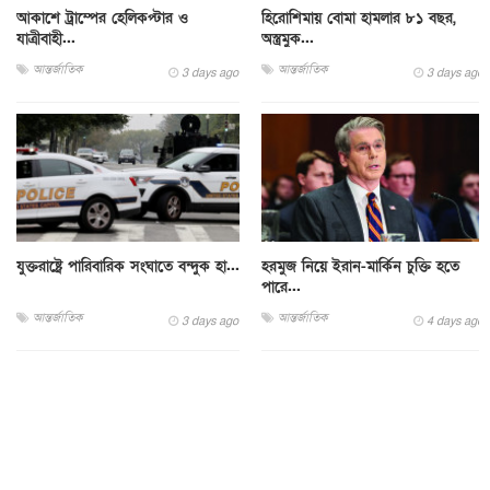
আকাশে ট্রাম্পের হেলিকপ্টার ও
হিরোশিমায় বোমা হামলার ৮১ বছর,
যাত্রীবাহী...
অস্ত্রমুক...
আন্তর্জাতিক
আন্তর্জাতিক
3 days ago
3 days ago
যুক্তরাষ্ট্রে পারিবারিক সংঘাতে বন্দুক হা...
হরমুজ নিয়ে ইরান-মার্কিন চুক্তি হতে
পারে...
আন্তর্জাতিক
আন্তর্জাতিক
3 days ago
4 days ago