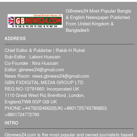
GBnews24 Most Popular Bangla
& English Newspaper Published
From United Kingdom &
Bangladesh
ADDRESS
Chief Editor & Publisher | Rakib H Ruhel
Sub-Editor : Laboni Hussain
Co-Founder : Nira Hussain
Editor:
gbnews24@gmail.com
News Room:
news.gbnews24@gmail.com
GBN FXDIGITAL MEDIA GROUP LTD
REG:NO-12791660: Incorporated UK
1110 Great West Rd, Brentford , London,
England,TW8 0GP GB UK
PHONE:+447923246622(UK) +8801725745789(BD)
+8801724772790
INTRO
Gbnews24.com is the most popular and owned journalists based