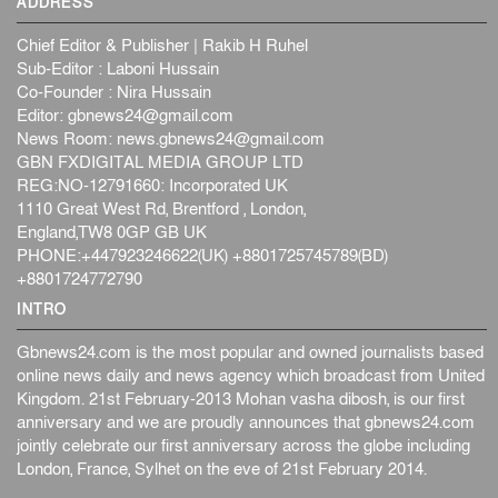
ADDRESS
Chief Editor & Publisher | Rakib H Ruhel
Sub-Editor : Laboni Hussain
Co-Founder : Nira Hussain
Editor:
gbnews24@gmail.com
News Room:
news.gbnews24@gmail.com
GBN FXDIGITAL MEDIA GROUP LTD
REG:NO-12791660: Incorporated UK
1110 Great West Rd, Brentford , London,
England,TW8 0GP GB UK
PHONE:+447923246622(UK) +8801725745789(BD)
+8801724772790
INTRO
Gbnews24.com is the most popular and owned journalists based
online news daily and news agency which broadcast from United
Kingdom. 21st February-2013 Mohan vasha dibosh, is our first
anniversary and we are proudly announces that gbnews24.com
jointly celebrate our first anniversary across the globe including
London, France, Sylhet on the eve of 21st February 2014.