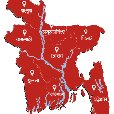
টি-টোয়েন্টি ইতিহাসের সর্বোচ্চ রানের মালিক এখন জস বাটলার
খেলাধুলা
৬ আগস্ট, ২০২৬
বস্তিতে কেটেছে শৈশব, আজ মুম্বাইয়ে দুই বাড়ির মালিক
বিনোদন
৬ আগস্ট, ২০২৬
যুক্তরাজ্যে বসবাসরত জাতীয়তাবাদী কুলাউড়াবাসীর মত বিনিময়
সভা...
ইউকে কমিউনিটি
৫ আগস্ট, ২০২৬
প্রধানমন্ত্রীকে সৌদি আরব সফরের আমন্ত্রণ
জাতীয়
৫ আগস্ট, ২০২৬
জুলাই গণ-অভ্যুত্থান দিবস আজ, স্মরণে দেশজুড়ে কর্মসূচি
জাতীয়
৫ আগস্ট, ২০২৬
জনগণ পরিবর্তন চেয়েছে বলেই জুলাই আন্দোলন সফল :
প্রধানমন্ত্রী
জাতীয়
৫ আগস্ট, ২০২৬
বেনজীর আহমেদের সঙ্গে পরীমনির ঘনিষ্ঠ সম্পর্ক ছিল : নাসির
মাহম...
জাতীয়
৫ আগস্ট, ২০২৬