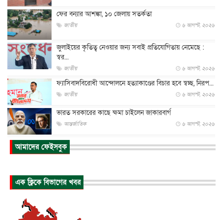
ফের বন্যার আশঙ্কা, ১০ জেলায় সতর্কতা
জাতীয়
৬ আগস্ট, ২০২৬
জুলাইয়ের কৃতিত্ব নেওয়ার জন্য সবাই প্রতিযোগিতায় নেমেছে :
স্বর...
জাতীয়
৬ আগস্ট, ২০২৬
ফ্যাসিবাদবিরোধী আন্দোলনে হত্যাকাণ্ডের বিচার হবে স্বচ্ছ, নিরপ...
জাতীয়
৬ আগস্ট, ২০২৬
ভারত সরকারের কাছে ক্ষমা চাইলেন জাকারবার্গ
আন্তর্জাতিক
৬ আগস্ট, ২০২৬
আকাশে ট্রাম্পের হেলিকপ্টার ও যাত্রীবাহী বিমান মুখোমুখি, তদন্...
আমাদের ফেইসবুক
আন্তর্জাতিক
৬ আগস্ট, ২০২৬
হিরোশিমায় বোমা হামলার ৮১ বছর, অস্ত্রমুক্ত বিশ্বের আহ্বান জা...
এক ক্লিকে বিভাগের খবর
আন্তর্জাতিক
৬ আগস্ট, ২০২৬
যুক্তরাষ্ট্রে পারিবারিক সংঘাতে বন্দুক হামলা, নিহত ৩
আন্তর্জাতিক
৬ আগস্ট, ২০২৬