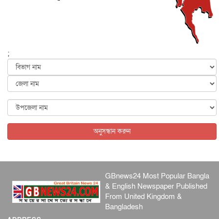
হরমুজ নিয়ে ইরান-মার্কিন চুক্তি হতে পারে আজ : মার্কিন অর্থমন...
আন্তর্জাতিক
৫ আগস্ট, ২০২৬
পৃথিবীর দিকে আসছে বিধ্বংসী বস্তু, পারমাণবিক বোমা দিয়ে করা
হব...
;
আন্তর্জাতিক
৫ আগস্ট, ২০২৬
কেনিয়ায় ১৫ হাতির রহস্যজনক মৃত্যু, সন্দেহের মুখে কীটনাশকের
ব্...
আন্তর্জাতিক
৫ আগস্ট, ২০২৬
বিদেশি সংবাদমাধ্যমের জন্য নতুন বিধি-নিষেধ পাকিস্তানের
আন্তর্জাতিক
৫ আগস্ট, ২০২৬
অনুসন্ধান করুন
GBnews24 Most Popular Bangla
& English Newspaper Published
From United Kingdom &
Bangladesh