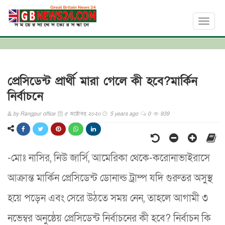
Toggl
naviga
প্রেসিডেন্ট প্রার্থী মারা গেলে কী হবে?মার্কিন
নির্বাচনে
by
Rangpur office
৫ অক্টোবর, ২০২০
5 years ago
0
939
-মোঃ নাসির, নিউ জার্সি, আমেরিকা থেকে-করোনাভাইরাসে
আক্রান্ত মার্কিন প্রেসিডেন্ট ডোনাল্ড ট্রাম্প যদি গুরুতর অসুস্থ
হয়ে পড়েন এবং সেরে উঠতে সময় নেন, তাহলে আগামী ৩
নভেম্বর অনুষ্ঠেয় প্রেসিডেন্ট নির্বাচনের কী হবে? নির্বাচন কি