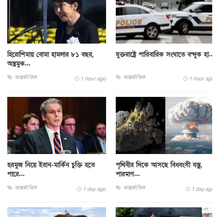
হিরোশিমায় বোমা হামলার ৮১ বছর,
যুক্তরাষ্ট্রে পারিবারিক সংঘাতে বন্দুক হা...
অস্ত্রমুক...
আন্তর্জাতিক
আন্তর্জাতিক
1 hour ago
1 hour ago
হরমুজ নিয়ে ইরান-মার্কিন চুক্তি হতে
পৃথিবীর দিকে আসছে বিধ্বংসী বস্তু,
পারে...
পারমাণ...
আন্তর্জাতিক
আন্তর্জাতিক
1 day ago
1 day ago