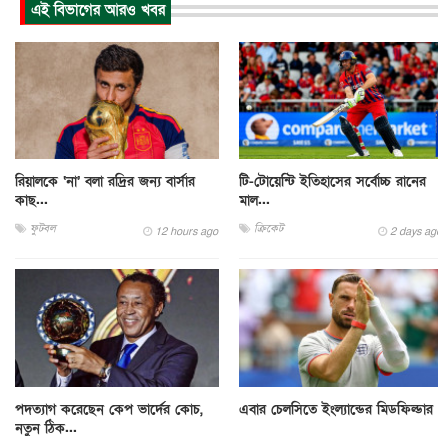
এই বিভাগের আরও খবর
রিয়ালকে ‘না’ বলা রদ্রির জন্য বার্সার
টি-টোয়েন্টি ইতিহাসের সর্বোচ্চ রানের
কাছ...
মাল...
ফুটবল
ক্রিকেট
12 hours ago
2 days ago
পদত্যাগ করেছেন কেপ ভার্দের কোচ,
এবার চেলসিতে ইংল্যান্ডের মিডফিল্ডার
নতুন ঠিক...