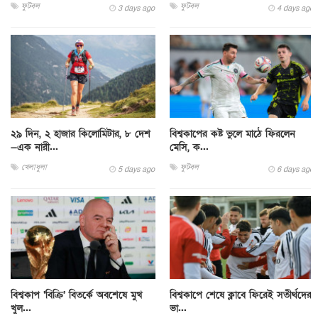
ফুটবল
ফুটবল
3 days ago
4 days ago
২৯ দিন, ২ হাজার কিলোমিটার, ৮ দেশ
বিশ্বকাপের কষ্ট ভুলে মাঠে ফিরলেন
—এক নারী...
মেসি, ক...
খেলাধুলা
ফুটবল
5 days ago
6 days ago
বিশ্বকাপ ‘বিক্রি’ বিতর্কে অবশেষে মুখ
বিশ্বকাপে শেষে ক্লাবে ফিরেই সতীর্থদের
খুল...
ভা...