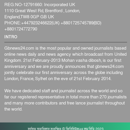
REG:NO-12791660: Incorporated UK
1110 Great West Rd, Brentford , London,
England,TW8 0GP GB UK
PHONE:+447923246622(UK) +8801725745789(BD)
+8801724772790
INTRO
Gbnews24.com is the most popular and owned journalists based
online news daily and news agency which broadcast from United
Kingdom. 21st February-2013 Mohan vasha dibosh, is our first
anniversary and we are proudly announces that gbnews24.com
jointly celebrate our first anniversary across the globe including
London, France, Sylhet on the eve of 21st February 2014.
We have dedicated staff and journalist across the world and so
far our registered representative in total more than 270 journalists
and many more contributors and free lance journalist throughout
the world.
সর্বস্বত্ব স্বত্বাধিকার সংরক্ষিত © জিবিনিউজ২৪.কম.বিডি 2023