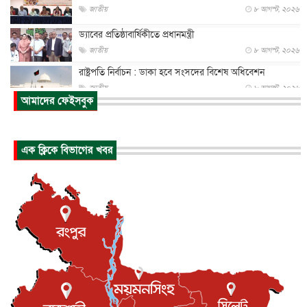
জাতীয়
৮ আগস্ট, ২০২৬
ড্যাবের প্রতিষ্ঠাবার্ষিকীতে প্রধানমন্ত্রী
জাতীয়
৮ আগস্ট, ২০২৬
রাষ্ট্রপতি নির্বাচন : ডাকা হবে সংসদের বিশেষ অধিবেশন
জাতীয়
৮ আগস্ট, ২০২৬
আমাদের ফেইসবুক
প্রধানমন্ত্রীর সঙ্গে সাক্ষাতে খুদে শিল্পী অনুশ্রী রায়ের স্বপ...
জাতীয়
৮ আগস্ট, ২০২৬
এক ক্লিকে বিভাগের খবর
পাকিস্তান-তুরস্কের সঙ্গে প্রতিরক্ষা চুক্তি সৌদি আরবকে কতটা ন...
আন্তর্জাতিক
৮ আগস্ট, ২০২৬
যুক্তরাজ্যে গ্রুমিং কেলেঙ্কারি : পাকিস্তানির অপরাধে অস্বস্তি...
আন্তর্জাতিক
৮ আগস্ট, ২০২৬
বিরোধ কাটিয়ে কূটনৈতিক সম্পর্ক পুনঃস্থাপন করছে মেক্সিকো ও
পের...
আন্তর্জাতিক
৮ আগস্ট, ২০২৬
এবার ওটিটিতে মুক্তি পেল ‘মালিক’
বিনোদন
৮ আগস্ট, ২০২৬