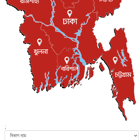
রিয়ালকে ‘না’ বলা রদ্রির জন্য বার্সার কাছে কত চাইল ম্যানসিটি
খেলাধুলা
৮ আগস্ট, ২০২৬
শিল্পকলায় চলচ্চিত্র উৎসব, বিনা মূল্যে দেখা যাবে ৬ সিনেমা
বিনোদন
৮ আগস্ট, ২০২৬
ইস্ট লন্ডন মসজিদের জুমার খুতবা : “কুরআন হোক জীবন দেখার
লেন্স...
ইসলাম ও জীবন
৭ আগস্ট, ২০২৬
সিলেটের কন্যা মোহিনী রশিদ এনওয়াইপিডির উচ্চপদস্থ কর্মকর্তা
দেশজুড়ে
৬ আগস্ট, ২০২৬
আজ থেকে সবার জন্য উন্মুক্ত জুলাই স্মৃতি জাদুঘর
জাতীয়
৬ আগস্ট, ২০২৬
ফের বন্যার আশঙ্কা, ১০ জেলায় সতর্কতা
জাতীয়
৬ আগস্ট, ২০২৬
;
জুলাইয়ের কৃতিত্ব নেওয়ার জন্য সবাই প্রতিযোগিতায় নেমেছে :
স্বর...