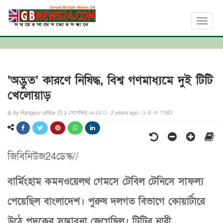
Toggl
naviga
‘অদ্ভুত’ কারণে নিষিদ্ধ, বিশ্ব গণমাধ্যমে দুই টিটি
খেলোয়াড়
by
Rangpur office
১ সেপ্টেম্বর, ২০২২
3 years ago
0
1163
জিবিনিউজ24ডেস্ক//
বার্মিংহাম কমনওয়েলথ গেমসে টেবিল টেনিসে সাফল্য
পেয়েছিল বাংলাদেশ। পুরুষ দলগত বিভাগে কোয়ার্টারে
উঠে পদকের সম্ভাবনা জেগেছিল। টিটির নারী