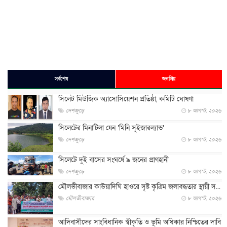
সর্বশেষ
জনপ্রিয়
সিলেট মিউজিক অ্যাসোসিয়েশন প্রতিষ্ঠা, কমিটি ঘোষণা
দেশজুড়ে
৮ আগস্ট, ২০২৬
সিলেটের মিনাটিলা যেন ‘মিনি সুইজারল্যান্ড’
দেশজুড়ে
৮ আগস্ট, ২০২৬
সিলেটে দুই বাসের সংঘর্ষে ৯ জনের প্রাণহানী
দেশজুড়ে
৮ আগস্ট, ২০২৬
মৌলভীবাজার কাউয়াদিঘি হাওরে সৃষ্ট কৃত্রিম জলাবদ্ধতার স্থায়ী স...
মৌলভীবাজার
৮ আগস্ট, ২০২৬
আদিবাসীদের সাংবিধানিক স্বীকৃতি ও ভূমি অধিকার নিশ্চিতের দাবি