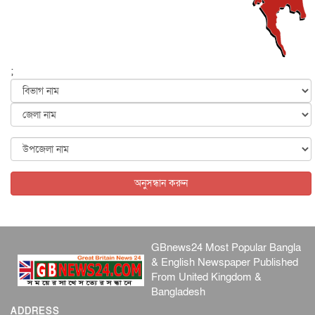
হরমুজ নিয়ে ইরান-মার্কিন চুক্তি হতে পারে আজ : মার্কিন অর্থমন...
আন্তর্জাতিক
৫ আগস্ট, ২০২৬
পৃথিবীর দিকে আসছে বিধ্বংসী বস্তু, পারমাণবিক বোমা দিয়ে করা
হব...
;
আন্তর্জাতিক
৫ আগস্ট, ২০২৬
কেনিয়ায় ১৫ হাতির রহস্যজনক মৃত্যু, সন্দেহের মুখে কীটনাশকের
ব্...
আন্তর্জাতিক
৫ আগস্ট, ২০২৬
বিদেশি সংবাদমাধ্যমের জন্য নতুন বিধি-নিষেধ পাকিস্তানের
আন্তর্জাতিক
৫ আগস্ট, ২০২৬
অনুসন্ধান করুন
GBnews24 Most Popular Bangla
& English Newspaper Published
From United Kingdom &
Bangladesh
ADDRESS