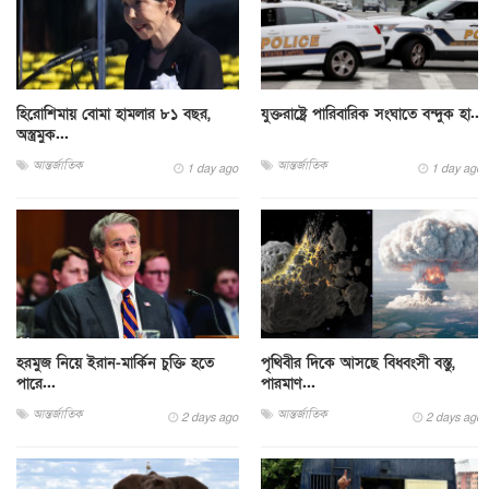
হিরোশিমায় বোমা হামলার ৮১ বছর,
যুক্তরাষ্ট্রে পারিবারিক সংঘাতে বন্দুক হা...
অস্ত্রমুক...
আন্তর্জাতিক
আন্তর্জাতিক
1 day ago
1 day ago
হরমুজ নিয়ে ইরান-মার্কিন চুক্তি হতে
পৃথিবীর দিকে আসছে বিধ্বংসী বস্তু,
পারে...
পারমাণ...
আন্তর্জাতিক
আন্তর্জাতিক
2 days ago
2 days ago