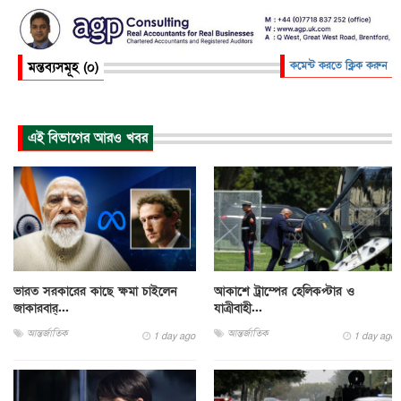
মন্তব্যসমূহ (০)
কমেন্ট করতে ক্লিক করুন
এই বিভাগের আরও খবর
ভারত সরকারের কাছে ক্ষমা চাইলেন
আকাশে ট্রাম্পের হেলিকপ্টার ও
জাকারবার্...
যাত্রীবাহী...
আন্তর্জাতিক
আন্তর্জাতিক
1 day ago
1 day ago