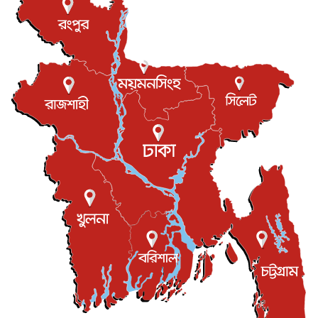
টি-টোয়েন্টি ইতিহাসের সর্বোচ্চ রানের মালিক এখন জস বাটলার
খেলাধুলা
৬ আগস্ট, ২০২৬
বস্তিতে কেটেছে শৈশব, আজ মুম্বাইয়ে দুই বাড়ির মালিক
বিনোদন
৬ আগস্ট, ২০২৬
যুক্তরাজ্যে বসবাসরত জাতীয়তাবাদী কুলাউড়াবাসীর মত বিনিময়
সভা...
ইউকে কমিউনিটি
৫ আগস্ট, ২০২৬
প্রধানমন্ত্রীকে সৌদি আরব সফরের আমন্ত্রণ
জাতীয়
৫ আগস্ট, ২০২৬
জুলাই গণ-অভ্যুত্থান দিবস আজ, স্মরণে দেশজুড়ে কর্মসূচি
জাতীয়
৫ আগস্ট, ২০২৬
জনগণ পরিবর্তন চেয়েছে বলেই জুলাই আন্দোলন সফল :
প্রধানমন্ত্রী
জাতীয়
৫ আগস্ট, ২০২৬
বেনজীর আহমেদের সঙ্গে পরীমনির ঘনিষ্ঠ সম্পর্ক ছিল : নাসির
মাহম...
জাতীয়
৫ আগস্ট, ২০২৬