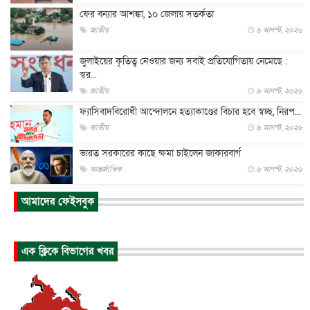
ফের বন্যার আশঙ্কা, ১০ জেলায় সতর্কতা
জাতীয়
৬ আগস্ট, ২০২৬
জুলাইয়ের কৃতিত্ব নেওয়ার জন্য সবাই প্রতিযোগিতায় নেমেছে :
স্বর...
জাতীয়
৬ আগস্ট, ২০২৬
ফ্যাসিবাদবিরোধী আন্দোলনে হত্যাকাণ্ডের বিচার হবে স্বচ্ছ, নিরপ...
জাতীয়
৬ আগস্ট, ২০২৬
ভারত সরকারের কাছে ক্ষমা চাইলেন জাকারবার্গ
আন্তর্জাতিক
৬ আগস্ট, ২০২৬
আকাশে ট্রাম্পের হেলিকপ্টার ও যাত্রীবাহী বিমান মুখোমুখি, তদন্...
আমাদের ফেইসবুক
আন্তর্জাতিক
৬ আগস্ট, ২০২৬
হিরোশিমায় বোমা হামলার ৮১ বছর, অস্ত্রমুক্ত বিশ্বের আহ্বান জা...
এক ক্লিকে বিভাগের খবর
আন্তর্জাতিক
৬ আগস্ট, ২০২৬
যুক্তরাষ্ট্রে পারিবারিক সংঘাতে বন্দুক হামলা, নিহত ৩
আন্তর্জাতিক
৬ আগস্ট, ২০২৬