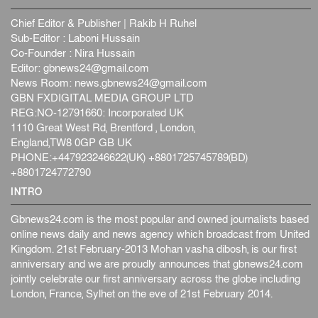
Chief Editor & Publisher | Rakib H Ruhel
Sub-Editor : Laboni Hussain
Co-Founder : Nira Hussain
Editor:
gbnews24@gmail.com
News Room:
news.gbnews24@gmail.com
GBN FXDIGITAL MEDIA GROUP LTD
REG:NO-12791660: Incorporated UK
1110 Great West Rd, Brentford , London,
England,TW8 0GP GB UK
PHONE:+447923246622(UK) +8801725745789(BD)
+8801724772790
INTRO
Gbnews24.com is the most popular and owned journalists based
online news daily and news agency which broadcast from United
Kingdom. 21st February-2013 Mohan vasha dibosh, is our first
anniversary and we are proudly announces that gbnews24.com
jointly celebrate our first anniversary across the globe including
London, France, Sylhet on the eve of 21st February 2014.