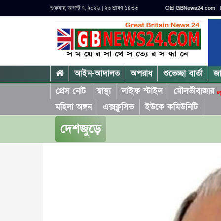
শুক্রবার, আগস্ট ৭, ২০২৬ | ২৩ শ্রাবণ ১৪৩৩
Old GBNews24.com
আইন-আদালত
অপরাধ
শুভেচ্ছা বার্তা
জ
প্রেস নোট
স্বাস্থ্য
লাইফ স্টাইল
মৌলভীবাজার
ল
মহিলা অঙ্গন
এক্সক্লুসিভ
ইউকে কমিউনিটি
দেশজুড়ে