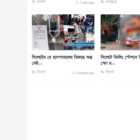
সিলেট
দেশজুড়ে
1 day ago
সিলেটের যে হাসপাতালের বিরুদ্ধে অন্ত
সিলেটে ফিলিং স্টেশনে সি
নেই...
স্ফো র...
সিলেট
সিলেট
2 weeks ago