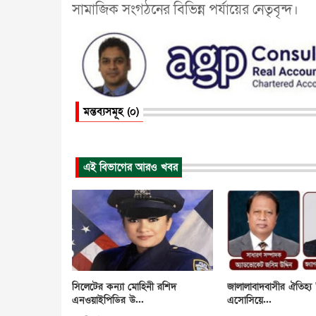
সামাজিক সংগঠনের বিভিন্ন পর্যায়ের নেতৃবৃন্দ।
মন্তব্যসমূহ (০)
এই বিভাগের আরও খবর
সিলেটের কন্যা মোহিনী রশিদ
জালালাবাদবাসীর ঐতিহ্য 
এনওয়াইপিডির উ...
এসোসিয়ে...