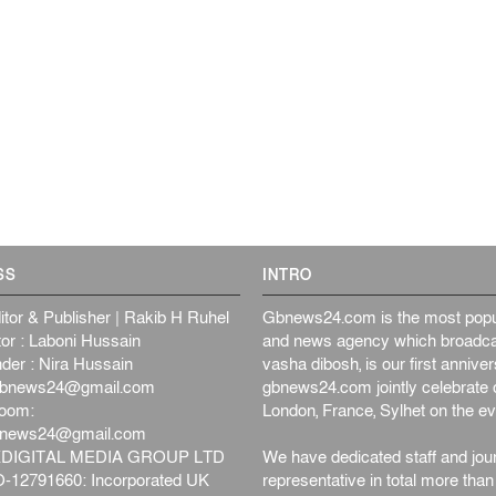
SS
INTRO
itor & Publisher | Rakib H Ruhel
Gbnews24.com is the most popul
or : Laboni Hussain
and news agency which broadca
der : Nira Hussain
vasha dibosh, is our first anniv
bnews24@gmail.com
gbnews24.com jointly celebrate o
oom:
London, France, Sylhet on the ev
bnews24@gmail.com
DIGITAL MEDIA GROUP LTD
We have dedicated staff and jour
12791660: Incorporated UK
representative in total more tha