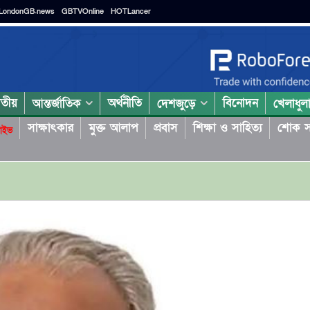
LondonGB.news
GBTVOnline
HOTLancer
াতীয়
অর্থনীতি
বিনোদন
আন্তর্জাতিক
দেশজুড়ে
খেলাধুল
সাক্ষাৎকার
মুক্ত আলাপ
প্রবাস
শিক্ষা ও সাহিত্য
শোক স
াইভ