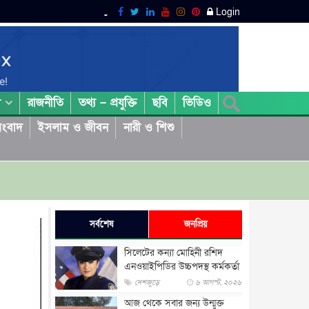
Login
রাজনীতি
তথ্য – প্রযুক্তি
ছবি
ভিডিও
া
ংবাদ
ইসলাম ও জীবন
নারী ও শিশু
সর্বশেষ
জনপ্রিয়
সিলেটের কন্যা মোহিনী রশিদ
এনওয়াইপিডির উচ্চপদস্থ কর্মকর্তা
দেশজুড়ে
৬ আগস্ট, ২০২৬
আজ থেকে সবার জন্য উন্মুক্ত