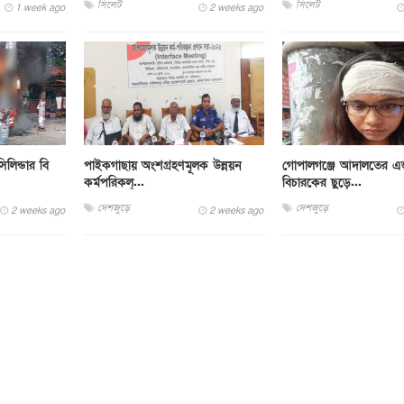
সিলেট
সিলেট
1 week ago
2 weeks ago
লিন্ডার বি
পাইকগাছায় অংশগ্রহণমূলক উন্নয়ন
গোপালগঞ্জে আদালতের এ
কর্মপরিকল্...
বিচারকের ছুড়ে...
দেশজুড়ে
দেশজুড়ে
2 weeks ago
2 weeks ago