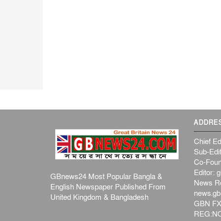
ADDRE
Chief Ed
Sub-Edit
Co-Foun
Editor:
g
GBnews24 Most Popular Bangla &
News R
English Newspaper Published From
news.g
United Kingdom & Bangladesh
GBN FX
REG:NO-