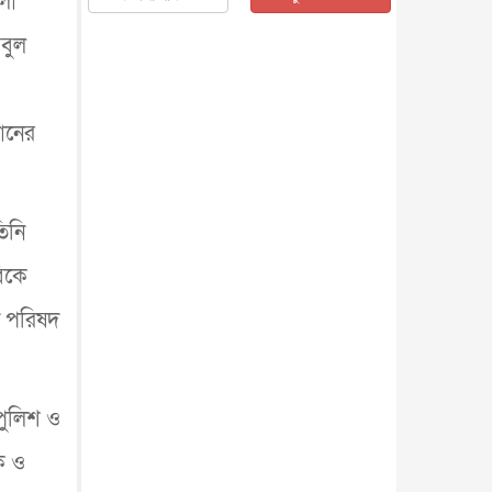
লা
জাতীয়
৫ আগস্ট, ২০২৬
আবুল
জনগণ পরিবর্তন চেয়েছে বলেই
জুলাই আন্দোলন সফল : প্রধানমন্ত্রী
জাতীয়
৫ আগস্ট, ২০২৬
বেনজীর আহমেদের সঙ্গে পরীমনির
ঠানের
ঘনিষ্ঠ সম্পর্ক ছিল : নাসির মাহম...
জাতীয়
৫ আগস্ট, ২০২৬
হরমুজ নিয়ে ইরান-মার্কিন চুক্তি
িনি
হতে পারে আজ : মার্কিন অর্থমন...
আন্তর্জাতিক
৫ আগস্ট, ২০২৬
বিকে
পৃথিবীর দিকে আসছে বিধ্বংসী
বস্তু, পারমাণবিক বোমা দিয়ে করা
য়ন পরিষদ
হব...
আন্তর্জাতিক
৫ আগস্ট, ২০২৬
কেনিয়ায় ১৫ হাতির রহস্যজনক
মৃত্যু, সন্দেহের মুখে কীটনাশকের
ব্...
পুলিশ ও
আন্তর্জাতিক
৫ আগস্ট, ২০২৬
বিদেশি সংবাদমাধ্যমের জন্য নতুন
ক ও
বিধি-নিষেধ পাকিস্তানের