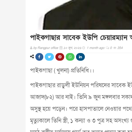
পাইকগাছার সাবেক ইউপি চেয়ারম্যান আবু
by
Rangpur office
১০ জুন, ২০২৬
1 month ago
0
354
পাইকগাছা ( খুলনা) প্রতিনিধি।।
পাইকগাছার রাড়ুলী ইউনিয়ন পরিষদের সাবেক ইউপি
আজাদ(৮২) আর নাই। তিনি ৯ জুন মঙ্গলবার সকাল 
অসুস্থ হয়ে পড়েন। পরে হাসপাতালে নেওয়ার পথে প্রব
মৃত্যুকালে তিনি স্ত্রী, ১ কন্যা ও ৩ পুত্র সহ অসং