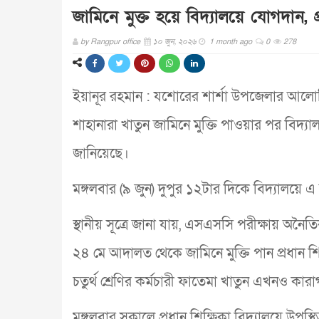
জামিনে মুক্ত হয়ে বিদ্যালয়ে যোগদান, প্রধ
by
Rangpur office
১০ জুন, ২০২৬
1 month ago
0
278
ইয়ানূর রহমান : যশোরের শার্শা উপজেলার আলোচিত 
শাহানারা খাতুন জামিনে মুক্তি পাওয়ার পর বিদ্যা
জানিয়েছে।
মঙ্গলবার (৯ জুন) দুপুর ১২টার দিকে বিদ্যালয়ে 
স্থানীয় সূত্রে জানা যায়, এসএসসি পরীক্ষায় অনৈ
২৪ মে আদালত থেকে জামিনে মুক্তি পান প্রধান শ
চতুর্থ শ্রেণির কর্মচারী ফাতেমা খাতুন এখনও কার
মঙ্গলবার সকালে প্রধান শিক্ষিকা বিদ্যালয়ে উপস্থ