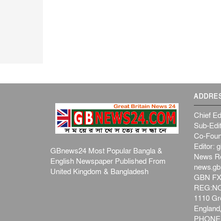
ADDRE
Chief Ed
Sub-Edit
Co-Foun
Editor:
g
GBnews24 Most Popular Bangla &
News R
English Newspaper Published From
news.g
United Kingdom & Bangladesh
GBN FX
REG:NO-
1110 Gre
Englan
PHONE: