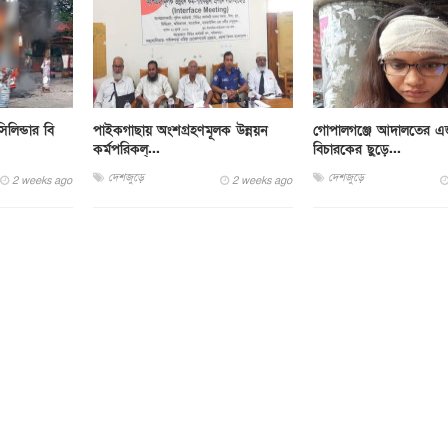
লিন্ডার বি
পাইকগাছায় অংশগ্রহণমূলক উন্নয়ন
গোপালগঞ্জে আদালতের এ
কর্মপরিকল্...
বিচারকের ছুড়ে...
দেশজুড়ে
দেশজুড়ে
2 weeks ago
2 weeks ago