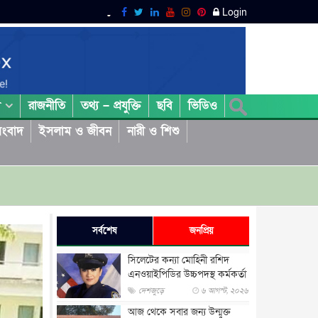
Login
রাজনীতি
তথ্য – প্রযুক্তি
ছবি
ভিডিও
া
ংবাদ
ইসলাম ও জীবন
নারী ও শিশু
সর্বশেষ
জনপ্রিয়
সিলেটের কন্যা মোহিনী রশিদ
এনওয়াইপিডির উচ্চপদস্থ কর্মকর্তা
দেশজুড়ে
৬ আগস্ট, ২০২৬
আজ থেকে সবার জন্য উন্মুক্ত