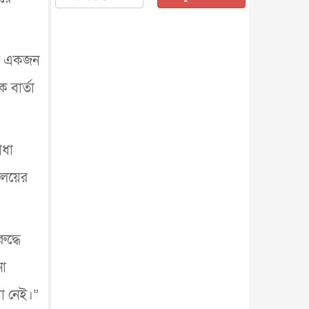
জাতীয়
৫ আগস্ট, ২০২৬
জনগণ পরিবর্তন চেয়েছে বলেই
জুলাই আন্দোলন সফল : প্রধানমন্ত্রী
ক্ত একজন
জাতীয়
৫ আগস্ট, ২০২৬
বেনজীর আহমেদের সঙ্গে পরীমনির
 বার্তা
ঘনিষ্ঠ সম্পর্ক ছিল : নাসির মাহম...
জাতীয়
৫ আগস্ট, ২০২৬
হরমুজ নিয়ে ইরান-মার্কিন চুক্তি
হতে পারে আজ : মার্কিন অর্থমন...
াধা
আন্তর্জাতিক
৫ আগস্ট, ২০২৬
ালয়ের
পৃথিবীর দিকে আসছে বিধ্বংসী
বস্তু, পারমাণবিক বোমা দিয়ে করা
হব...
আন্তর্জাতিক
৫ আগস্ট, ২০২৬
কেনিয়ায় ১৫ হাতির রহস্যজনক
দ্ধে
মৃত্যু, সন্দেহের মুখে কীটনাশকের
ব্...
আন্তর্জাতিক
৫ আগস্ট, ২০২৬
নো
বিদেশি সংবাদমাধ্যমের জন্য নতুন
ধা নেই।”
বিধি-নিষেধ পাকিস্তানের