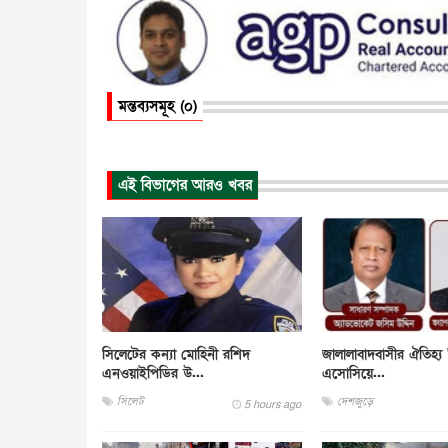
মন্তব্যসমূহ (০)
এই বিভাগের আরও খবর
সিলেটের কন্যা মোহিনী রশিদ
জালালাবাদবাসীর ঐতিহ্য 
এনওয়াইপিডির উ...
এসোসিয়ে...
সিলেট
দেশজুড়ে
5 hours ago