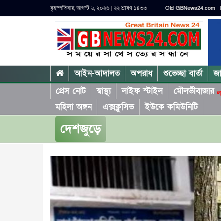
বৃহস্পতিবার, আগস্ট ৬, ২০২৬ | ২২ শ্রাবণ ১৪৩৩
Old GBNews24.com
আইন-আদালত
অপরাধ
শুভেচ্ছা বার্তা
জ
প্রেস নোট
স্বাস্থ্য
লাইফ স্টাইল
মৌলভীবাজার
ল
মহিলা অঙ্গন
এক্সক্লুসিভ
ইউকে কমিউনিটি
দেশজুড়ে