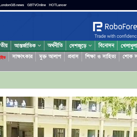
LondonGB.news
GBTVOnline
HOTLancer
াতীয়
অর্থনীতি
বিনোদন
আন্তর্জাতিক
দেশজুড়ে
খেলাধুল
সাক্ষাৎকার
মুক্ত আলাপ
প্রবাস
শিক্ষা ও সাহিত্য
শোক স
াইভ