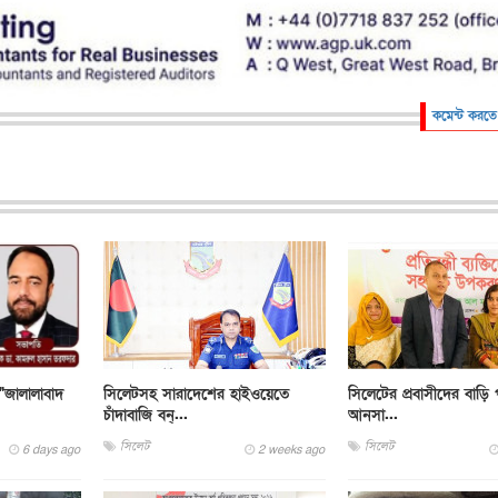
কমেন্ট করতে
"জালালাবাদ
সিলেটসহ সারাদেশের হাইওয়েতে
সিলেটের প্রবাসীদের বাড়ি 
চাঁদাবাজি বন্...
আনসা...
সিলেট
সিলেট
6 days ago
2 weeks ago