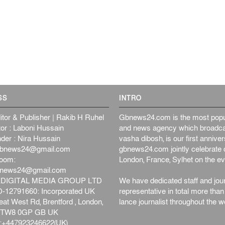
SS
INTRO
itor & Publisher | Rakib H Ruhel
Gbnews24.com is the most popul
or : Laboni Hussain
and news agency which broadca
der : Nira Hussain
vasha dibosh, is our first anniv
bnews24@gmail.com
gbnews24.com jointly celebrate o
oom:
London, France, Sylhet on the ev
bnews24@gmail.com
DIGITAL MEDIA GROUP LTD
We have dedicated staff and jour
12791660: Incorporated UK
representative in total more tha
at West Rd, Brentford , London,
lance journalist throughout the wo
d,TW8 0GP GB UK
+447923246622(UK)