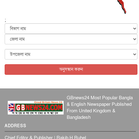
আন্তর্জাতিক
৫ আগস্ট, ২০২৬
পৃথিবীর দিকে আসছে বিধ্বংসী বস্তু, পারমাণবিক বোমা দিয়ে করা
হব...
;
আন্তর্জাতিক
৫ আগস্ট, ২০২৬
কেনিয়ায় ১৫ হাতির রহস্যজনক মৃত্যু, সন্দেহের মুখে কীটনাশকের
ব্...
আন্তর্জাতিক
৫ আগস্ট, ২০২৬
বিদেশি সংবাদমাধ্যমের জন্য নতুন বিধি-নিষেধ পাকিস্তানের
আন্তর্জাতিক
৫ আগস্ট, ২০২৬
অনুসন্ধান করুন
GBnews24 Most Popular Bangla
& English Newspaper Published
From United Kingdom &
Bangladesh
ADDRESS
Chief Editor & Publisher | Rakib H Ruhel