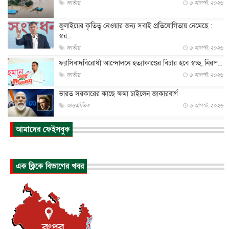
জাতীয়
৬ আগস্ট, ২০২৬
জুলাইয়ের কৃতিত্ব নেওয়ার জন্য সবাই প্রতিযোগিতায় নেমেছে :
স্বর...
জাতীয়
৬ আগস্ট, ২০২৬
ফ্যাসিবাদবিরোধী আন্দোলনে হত্যাকাণ্ডের বিচার হবে স্বচ্ছ, নিরপ...
জাতীয়
৬ আগস্ট, ২০২৬
ভারত সরকারের কাছে ক্ষমা চাইলেন জাকারবার্গ
আন্তর্জাতিক
৬ আগস্ট, ২০২৬
আকাশে ট্রাম্পের হেলিকপ্টার ও যাত্রীবাহী বিমান মুখোমুখি, তদন্...
আমাদের ফেইসবুক
আন্তর্জাতিক
৬ আগস্ট, ২০২৬
হিরোশিমায় বোমা হামলার ৮১ বছর, অস্ত্রমুক্ত বিশ্বের আহ্বান জা...
এক ক্লিকে বিভাগের খবর
আন্তর্জাতিক
৬ আগস্ট, ২০২৬
যুক্তরাষ্ট্রে পারিবারিক সংঘাতে বন্দুক হামলা, নিহত ৩
আন্তর্জাতিক
৬ আগস্ট, ২০২৬
টি-টোয়েন্টি ইতিহাসের সর্বোচ্চ রানের মালিক এখন জস বাটলার
খেলাধুলা
৬ আগস্ট, ২০২৬