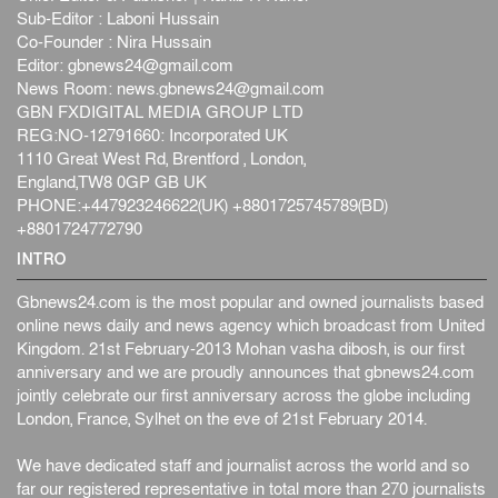
Sub-Editor : Laboni Hussain
Co-Founder : Nira Hussain
Editor:
gbnews24@gmail.com
News Room:
news.gbnews24@gmail.com
GBN FXDIGITAL MEDIA GROUP LTD
REG:NO-12791660: Incorporated UK
1110 Great West Rd, Brentford , London,
England,TW8 0GP GB UK
PHONE:+447923246622(UK) +8801725745789(BD)
+8801724772790
INTRO
Gbnews24.com is the most popular and owned journalists based
online news daily and news agency which broadcast from United
Kingdom. 21st February-2013 Mohan vasha dibosh, is our first
anniversary and we are proudly announces that gbnews24.com
jointly celebrate our first anniversary across the globe including
London, France, Sylhet on the eve of 21st February 2014.
We have dedicated staff and journalist across the world and so
far our registered representative in total more than 270 journalists