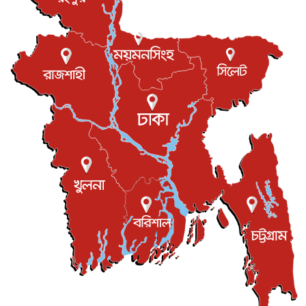
বস্তিতে কেটেছে শৈশব, আজ মুম্বাইয়ে দুই বাড়ির মালিক
বিনোদন
৬ আগস্ট, ২০২৬
যুক্তরাজ্যে বসবাসরত জাতীয়তাবাদী কুলাউড়াবাসীর মত বিনিময়
সভা...
ইউকে কমিউনিটি
৫ আগস্ট, ২০২৬
প্রধানমন্ত্রীকে সৌদি আরব সফরের আমন্ত্রণ
জাতীয়
৫ আগস্ট, ২০২৬
জুলাই গণ-অভ্যুত্থান দিবস আজ, স্মরণে দেশজুড়ে কর্মসূচি
জাতীয়
৫ আগস্ট, ২০২৬
জনগণ পরিবর্তন চেয়েছে বলেই জুলাই আন্দোলন সফল :
প্রধানমন্ত্রী
জাতীয়
৫ আগস্ট, ২০২৬
বেনজীর আহমেদের সঙ্গে পরীমনির ঘনিষ্ঠ সম্পর্ক ছিল : নাসির
মাহম...
জাতীয়
৫ আগস্ট, ২০২৬
হরমুজ নিয়ে ইরান-মার্কিন চুক্তি হতে পারে আজ : মার্কিন অর্থমন...