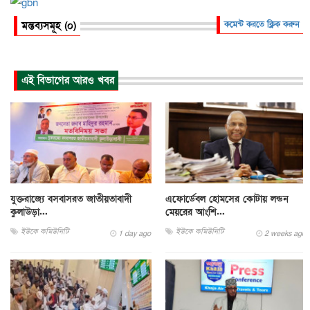
মন্তব্যসমূহ (০)
কমেন্ট করতে ক্লিক করুন
এই বিভাগের আরও খবর
যুক্তরাজ্যে বসবাসরত জাতীয়তাবাদী
এফোর্ডেবল হোমসের কোটায় লন্ডন
কুলাউড়া...
মেয়রের আংশি...
ইউকে কমিউনিটি
ইউকে কমিউনিটি
1 day ago
2 weeks ago