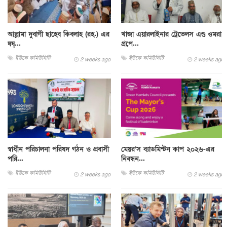
আল্লামা দুবাগী ছাহেব কিবলাহ (রহ.) এর
খাজা এয়ারলাইনার ট্রেভেলস এণ্ড ওমরা
ষষ্...
গ্রপে...
ইউকে কমিউনিটি
ইউকে কমিউনিটি
2 weeks ago
2 weeks ago
স্বাধীন পরিচালনা পরিষদ গঠন ও প্রবাসী
মেয়র’স ব্যাডমিন্টন কাপ ২০২৬-এর
পরি...
নিবন্ধন...
ইউকে কমিউনিটি
ইউকে কমিউনিটি
2 weeks ago
2 weeks ago