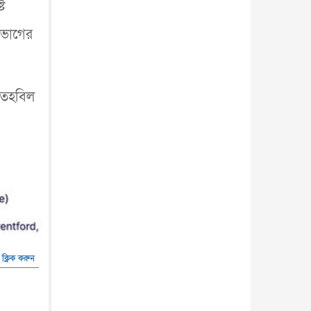
ট
িভাগের
 তহবিল
 ক্লিক করুন