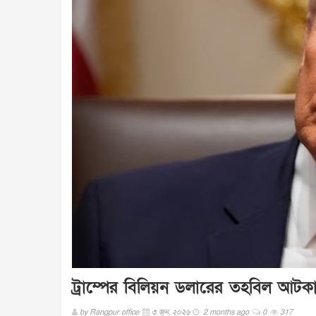
ট্রাম্পের বিলিয়ন ডলারের তহবিল আটকা
by
Rangpur office
৩ জুন, ২০২৬
2 months ago
0
317