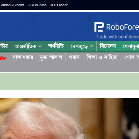
LondonGB.news
GBTVOnline
HOTLancer
াতীয়
অর্থনীতি
বিনোদন
আন্তর্জাতিক
দেশজুড়ে
খেলাধুল
সাক্ষাৎকার
মুক্ত আলাপ
প্রবাস
শিক্ষা ও সাহিত্য
শোক স
াইভ