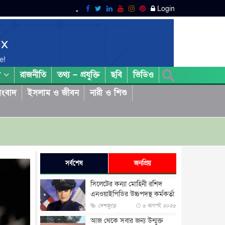
Login
রাজনীতি
তথ্য – প্রযুক্তি
ছবি
ভিডিও
া
ংবাদ
ইসলাম ও জীবন
নারী ও শিশু
সর্বশেষ
জনপ্রিয়
সিলেটের কন্যা মোহিনী রশিদ
এনওয়াইপিডির উচ্চপদস্থ কর্মকর্তা
দেশজুড়ে
৬ আগস্ট, ২০২৬
আজ থেকে সবার জন্য উন্মুক্ত