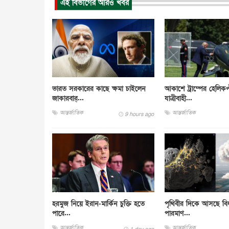
এই বিভাগের আরও খবর
ভারত সরকারের কাছে ক্ষমা চাইলেন
আকাশে ট্রাম্পের হেলিকপ
জাকারবার্...
যাত্রীবাহী...
আন্তর্জাতিক
আন্তর্জাতিক
9 hours ago
হরমুজ নিয়ে ইরান-মার্কিন চুক্তি হতে
পৃথিবীর দিকে আসছে বিধ্ব
পারে...
পারমাণ...
আন্তর্জাতিক
আন্তর্জাতিক