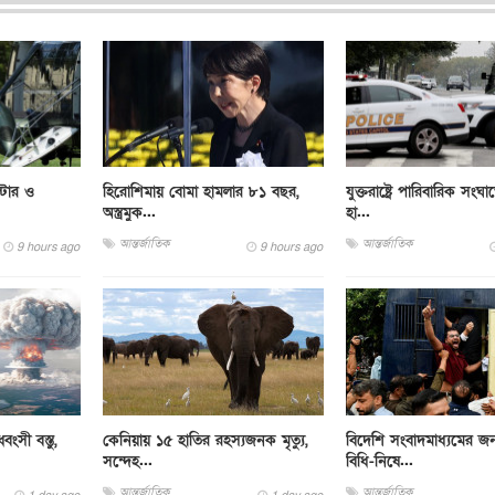
্টার ও
হিরোশিমায় বোমা হামলার ৮১ বছর,
যুক্তরাষ্ট্রে পারিবারিক সংঘা
অস্ত্রমুক...
হা...
আন্তর্জাতিক
আন্তর্জাতিক
9 hours ago
9 hours ago
ংসী বস্তু,
কেনিয়ায় ১৫ হাতির রহস্যজনক মৃত্যু,
বিদেশি সংবাদমাধ্যমের জন
সন্দেহ...
বিধি-নিষে...
আন্তর্জাতিক
আন্তর্জাতিক