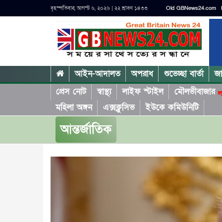
বৃহস্পতিবার, আগস্ট ৬, ২০২৬ | ২২ শ্রাবণ ১৪৩৩
Old GBNews24.com
আইন-আদালত
অপরাধ
শুভেচ্ছা বার্তা
জ
প্রেস নোট
স্বাস্থ্য
লাইফ স্টাইল
মৌলভীবাজার
ল
মহিলা অঙ্গন
এক্সক্লুসিভ
ইউকে কমিউনিটি
আন্তর্জাতিক