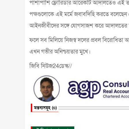
পাশাপাশি ফ্লোরিডার আরেকটি আদালতেও এই তহবিল
পক্ষগুলোকে এই মর্মে জবাবদিহি করতে বলেছেন
আইনজীবীদের সঙ্গে যোগসাজশ করে আদালতের সঙ
ফলে সব মিলিয়ে নিজস্ব দলের প্রবল বিরোধিতা 
এখন গভীর অনিশ্চয়তার মুখে।
জিবি নিউজ24ডেস্ক//
মন্তব্যসমূহ (০)