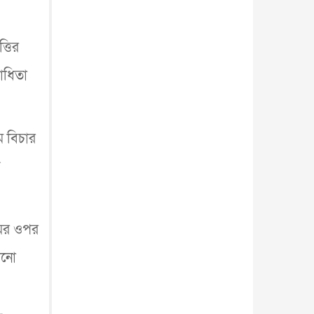
্তির
োধিতা
ে বিচার
ড়
রমের ওপর
খনো