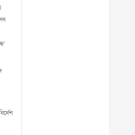
আন্তর্জাতিক
৫ আগস্ট, ২০২৬
য়
াসন
।
্ধ’
দ
ির্দেশ