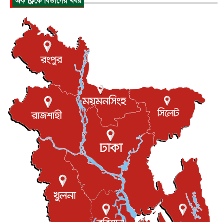
এক ক্লিকে বিভাগের খবর
পাকিস্তান-তুরস্কের সঙ্গে প্রতিরক্ষা চুক্তি সৌদি আরবকে কতটা ন...
আন্তর্জাতিক
৮ আগস্ট, ২০২৬
যুক্তরাজ্যে গ্রুমিং কেলেঙ্কারি : পাকিস্তানির অপরাধে অস্বস্তি...
আন্তর্জাতিক
৮ আগস্ট, ২০২৬
বিরোধ কাটিয়ে কূটনৈতিক সম্পর্ক পুনঃস্থাপন করছে মেক্সিকো ও
পের...
আন্তর্জাতিক
৮ আগস্ট, ২০২৬
এবার ওটিটিতে মুক্তি পেল ‘মালিক’
বিনোদন
৮ আগস্ট, ২০২৬
রিয়ালকে ‘না’ বলা রদ্রির জন্য বার্সার কাছে কত চাইল ম্যানসিটি
খেলাধুলা
৮ আগস্ট, ২০২৬
শিল্পকলায় চলচ্চিত্র উৎসব, বিনা মূল্যে দেখা যাবে ৬ সিনেমা
বিনোদন
৮ আগস্ট, ২০২৬
ইস্ট লন্ডন মসজিদের জুমার খুতবা : “কুরআন হোক জীবন দেখার
লেন্স...
ইসলাম ও জীবন
৭ আগস্ট, ২০২৬