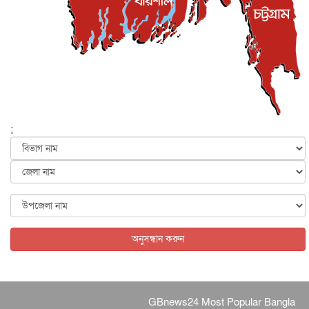
সিলেটের কন্যা মোহিনী রশিদ এনওয়াইপিডির উচ্চপদস্থ কর্মকর্তা
দেশজুড়ে
৬ আগস্ট, ২০২৬
আজ থেকে সবার জন্য উন্মুক্ত জুলাই স্মৃতি জাদুঘর
জাতীয়
৬ আগস্ট, ২০২৬
ফের বন্যার আশঙ্কা, ১০ জেলায় সতর্কতা
জাতীয়
৬ আগস্ট, ২০২৬
;
জুলাইয়ের কৃতিত্ব নেওয়ার জন্য সবাই প্রতিযোগিতায় নেমেছে :
স্বর...
জাতীয়
৬ আগস্ট, ২০২৬
ফ্যাসিবাদবিরোধী আন্দোলনে হত্যাকাণ্ডের বিচার হবে স্বচ্ছ, নিরপ...
জাতীয়
৬ আগস্ট, ২০২৬
অনুসন্ধান করুন
GBnews24 Most Popular Bangla