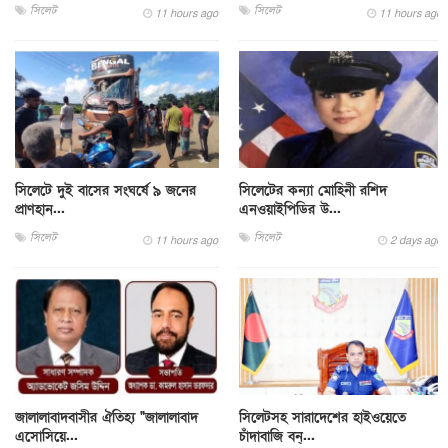
সিলেট
সিলেট
11 hours ago
11 hours ago
সিলেটে দুই বাসের সংঘর্ষে ৯ জনের
সিলেটের কন্যা মোহিনী রশিদ
প্রাণহান...
এনওয়াইপিডির উ...
সিলেট
সিলেট
11 hours ago
2 days ago
জালালাবাদবাসীর ঐতিহ্য "জালালাবাদ
সিলেটসহ সারাদেশের হাইওয়েতে
এসোসিয়ে...
চাঁদাবাজি বন্...