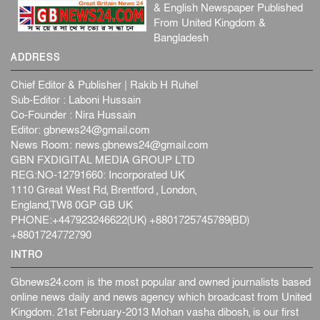
& English Newspaper Published
From United Kingdom &
Bangladesh
ADDRESS
Chief Editor & Publisher | Rakib H Ruhel
Sub-Editor : Laboni Hussain
Co-Founder : Nira Hussain
Editor:
gbnews24@gmail.com
News Room:
news.gbnews24@gmail.com
GBN FXDIGITAL MEDIA GROUP LTD
REG:NO-12791660: Incorporated UK
1110 Great West Rd, Brentford , London,
England,TW8 0GP GB UK
PHONE:+447923246622(UK) +8801725745789(BD)
+8801724772790
INTRO
Gbnews24.com is the most popular and owned journalists based
online news daily and news agency which broadcast from United
Kingdom. 21st February-2013 Mohan vasha dibosh, is our first