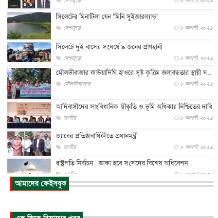
দেশজুড়ে
৮ আগস্ট, ২০২৬
সিলেটের মিনাটিলা যেন ‘মিনি সুইজারল্যান্ড’
দেশজুড়ে
৮ আগস্ট, ২০২৬
সিলেটে দুই বাসের সংঘর্ষে ৯ জনের প্রাণহানী
দেশজুড়ে
৮ আগস্ট, ২০২৬
মৌলভীবাজার কাউয়াদিঘি হাওরে সৃষ্ট কৃত্রিম জলাবদ্ধতার স্থায়ী স...
মৌলভীবাজার
৮ আগস্ট, ২০২৬
আদিবাসীদের সাংবিধানিক স্বীকৃতি ও ভূমি অধিকার নিশ্চিতের দাবি
জাতীয়
৮ আগস্ট, ২০২৬
ড্যাবের প্রতিষ্ঠাবার্ষিকীতে প্রধানমন্ত্রী
জাতীয়
৮ আগস্ট, ২০২৬
রাষ্ট্রপতি নির্বাচন : ডাকা হবে সংসদের বিশেষ অধিবেশন
জাতীয়
৮ আগস্ট, ২০২৬
আমাদের ফেইসবুক
প্রধানমন্ত্রীর সঙ্গে সাক্ষাতে খুদে শিল্পী অনুশ্রী রায়ের স্বপ...
জাতীয়
৮ আগস্ট, ২০২৬