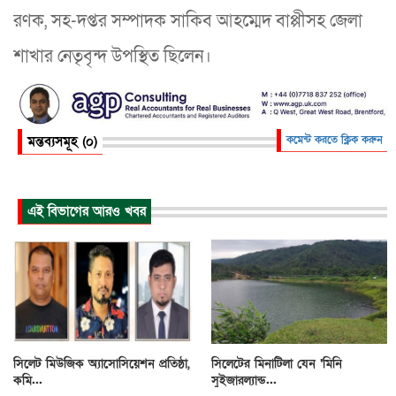
রণক, সহ-দপ্তর সম্পাদক সাকিব আহম্মেদ বাপ্পীসহ জেলা
শাখার নেতৃবৃন্দ উপস্থিত ছিলেন।
মন্তব্যসমূহ (০)
কমেন্ট করতে ক্লিক করুন
এই বিভাগের আরও খবর
সিলেট মিউজিক অ্যাসোসিয়েশন প্রতিষ্ঠা,
সিলেটের মিনাটিলা যেন ‘মিনি
কমি...
সুইজারল্যান্ড...