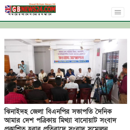
Toggl
naviga
ঝিনাইদহ জেলা বিএনপির সভাপতি দৈনিক
আমার দেশ পত্রিকায় মিথ্যা বানোয়াট সংবাদ
প্রকাশিত হবার প্রতিবাদে সংবাদ সম্মেলন