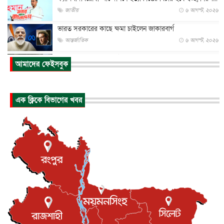
জাতীয়
৬ আগস্ট, ২০২৬
ভারত সরকারের কাছে ক্ষমা চাইলেন জাকারবার্গ
আন্তর্জাতিক
৬ আগস্ট, ২০২৬
আকাশে ট্রাম্পের হেলিকপ্টার ও যাত্রীবাহী বিমান মুখোমুখি, তদন্...
আমাদের ফেইসবুক
আন্তর্জাতিক
৬ আগস্ট, ২০২৬
হিরোশিমায় বোমা হামলার ৮১ বছর, অস্ত্রমুক্ত বিশ্বের আহ্বান জা...
এক ক্লিকে বিভাগের খবর
আন্তর্জাতিক
৬ আগস্ট, ২০২৬
যুক্তরাষ্ট্রে পারিবারিক সংঘাতে বন্দুক হামলা, নিহত ৩
আন্তর্জাতিক
৬ আগস্ট, ২০২৬
টি-টোয়েন্টি ইতিহাসের সর্বোচ্চ রানের মালিক এখন জস বাটলার
খেলাধুলা
৬ আগস্ট, ২০২৬
বস্তিতে কেটেছে শৈশব, আজ মুম্বাইয়ে দুই বাড়ির মালিক
বিনোদন
৬ আগস্ট, ২০২৬
যুক্তরাজ্যে বসবাসরত জাতীয়তাবাদী কুলাউড়াবাসীর মত বিনিময়
সভা...