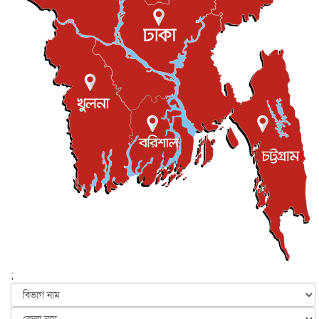
ইউকে কমিউনিটি
৫ আগস্ট, ২০২৬
প্রধানমন্ত্রীকে সৌদি আরব সফরের আমন্ত্রণ
জাতীয়
৫ আগস্ট, ২০২৬
জুলাই গণ-অভ্যুত্থান দিবস আজ, স্মরণে দেশজুড়ে কর্মসূচি
জাতীয়
৫ আগস্ট, ২০২৬
জনগণ পরিবর্তন চেয়েছে বলেই জুলাই আন্দোলন সফল :
প্রধানমন্ত্রী
জাতীয়
৫ আগস্ট, ২০২৬
বেনজীর আহমেদের সঙ্গে পরীমনির ঘনিষ্ঠ সম্পর্ক ছিল : নাসির
মাহম...
জাতীয়
৫ আগস্ট, ২০২৬
হরমুজ নিয়ে ইরান-মার্কিন চুক্তি হতে পারে আজ : মার্কিন অর্থমন...
আন্তর্জাতিক
৫ আগস্ট, ২০২৬
পৃথিবীর দিকে আসছে বিধ্বংসী বস্তু, পারমাণবিক বোমা দিয়ে করা
হব...
;
আন্তর্জাতিক
৫ আগস্ট, ২০২৬
কেনিয়ায় ১৫ হাতির রহস্যজনক মৃত্যু, সন্দেহের মুখে কীটনাশকের