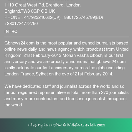
1110 Great West Rd, Brentford , London,
England,TW8 0GP GB UK
PHONE:+447923246622(UK) +8801725745789(BD)
+8801724772790
INTRO
Gbnews24.com is the most popular and owned journalists based
online news daily and news agency which broadcast from United
Kingdom. 21st February-2013 Mohan vasha dibosh, is our first
anniversary and we are proudly announces that gbnews24.com
jointly celebrate our first anniversary across the globe including
London, France, Sylhet on the eve of 21st February 2014.
We have dedicated staff and journalist across the world and so
far our registered representative in total more than 270 journalists
and many more contributors and free lance journalist throughout
the world.
সর্বস্বত্ব স্বত্বাধিকার সংরক্ষিত © জিবিনিউজ২৪.কম.বিডি 2023