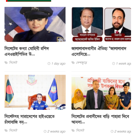
সিলেটের কন্যা মোহিনী রশিদ
জালালাবাদবাসীর ঐতিহ্য "জালালাবাদ
এনওয়াইপিডির উ...
এসোসিয়ে...
সিলেট
দেশজুড়ে
1 day ago
1 week ago
সিলেটসহ সারাদেশের হাইওয়েতে
সিলেটের প্রবাসীদের বাড়ি পাহারা দিবে
চাঁদাবাজি বন্...
আনসা...
সিলেট
সিলেট
2 weeks ago
2 weeks ago