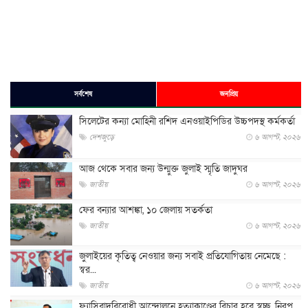
সর্বশেষ
জনপ্রিয়
সিলেটের কন্যা মোহিনী রশিদ এনওয়াইপিডির উচ্চপদস্থ কর্মকর্তা
দেশজুড়ে
৬ আগস্ট, ২০২৬
আজ থেকে সবার জন্য উন্মুক্ত জুলাই স্মৃতি জাদুঘর
জাতীয়
৬ আগস্ট, ২০২৬
ফের বন্যার আশঙ্কা, ১০ জেলায় সতর্কতা
জাতীয়
৬ আগস্ট, ২০২৬
জুলাইয়ের কৃতিত্ব নেওয়ার জন্য সবাই প্রতিযোগিতায় নেমেছে :
স্বর...
জাতীয়
৬ আগস্ট, ২০২৬
ফ্যাসিবাদবিরোধী আন্দোলনে হত্যাকাণ্ডের বিচার হবে স্বচ্ছ, নিরপ...