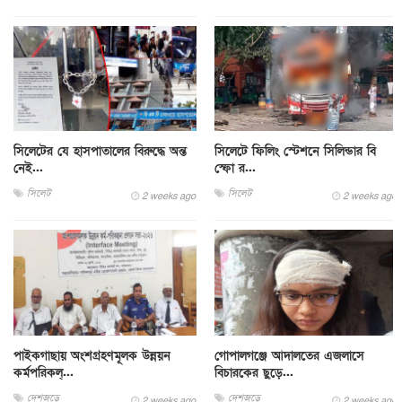
সিলেটের যে হাসপাতালের বিরুদ্ধে অন্ত
সিলেটে ফিলিং স্টেশনে সিলিন্ডার বি
নেই...
স্ফো র...
সিলেট
সিলেট
2 weeks ago
2 weeks ago
পাইকগাছায় অংশগ্রহণমূলক উন্নয়ন
গোপালগঞ্জে আদালতের এজলাসে
কর্মপরিকল্...
বিচারকের ছুড়ে...
দেশজুড়ে
দেশজুড়ে
2 weeks ago
2 weeks ago