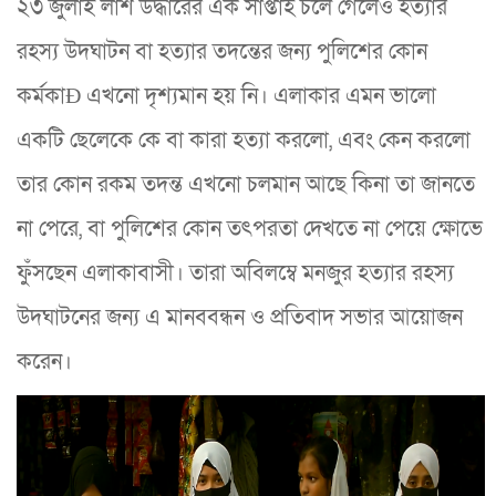
২৩ জুলাই লাশ উদ্ধারের এক সাপ্তাহ চলে গেলেও হত্যার
রহস্য উদঘাটন বা হত্যার তদন্তের জন্য পুলিশের কোন
কর্মকাÐ এখনো দৃশ্যমান হয় নি। এলাকার এমন ভালো
একটি ছেলেকে কে বা কারা হত্যা করলো, এবং কেন করলো
তার কোন রকম তদন্ত এখনো চলমান আছে কিনা তা জানতে
না পেরে, বা পুলিশের কোন তৎপরতা দেখতে না পেয়ে ক্ষোভে
ফুঁসছেন এলাকাবাসী। তারা অবিলম্বে মনজুর হত্যার রহস্য
উদঘাটনের জন্য এ মানববন্ধন ও প্রতিবাদ সভার আয়োজন
করেন।