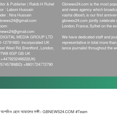
itor & Publisher | Rakib H Ruhel
Gbnews24.com is the most popul
or : Laboni Hussain
and news agency which broadca
der : Nira Hussain
vasha dibosh, is our first anniv
bnews24@gmail.com
gbnews24.com jointly celebrate o
oom:
London, France, Sylhet on the ev
bnews24@gmail.com
DIGITAL MEDIA GROUP LTD
We have dedicated staff and jour
12791660: Incorporated UK
representative in total more tha
at West Rd, Brentford , London,
lance journalist throughout the wo
d,TW8 0GP GB UK
+447923246622(UK)
5745789(BD) +8801724772790
ও হোন আমাদের সঙ্গী। GBNEWS24.COM #Team