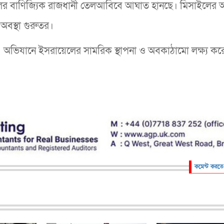
য়েলের বাণিজ্যিক রাজধানী তেলআবিবে আঘাত হানছে। মিসাইলের
বস্থা গুরুতর।
’ এ অভিযানে ইসরায়েলের সামরিক স্থাপনা ও অবকাঠামো লক্ষ্য কর
কমেন্ট করতে