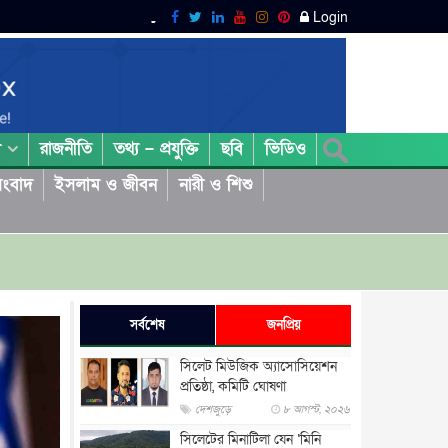
Login
রাজনীতি
তথ্য – প্রযুক্তি
ছবি
ভিডিও
া
ংবাদ
ইসলাম ও জীবন
নারী ও শিশু
সর্বশেষ
জনপ্রিয়
সিলেট মিউজিক অ্যাসোসিয়েশন
প্রতিষ্ঠা, কমিটি ঘোষণা
দেশজুড়ে
৮ আগস্ট, ২০২৬
সিলেটের মিনাটিলা যেন ‘মিনি