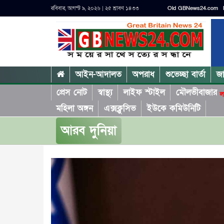
রবিবার, আগস্ট ৯, ২০২৬ | ২৫ শ্রাবণ ১৪৩৩
Old GBNews24.com
আইন-আদালত
অপরাধ
শুভেচ্ছা বার্তা
জ
প্রেস নোট
স্বাস্থ্য
লাইফ স্টাইল
মৌলভীবাজার
ল
মহিলা অঙ্গন
এক্সক্লুসিভ
ইউকে কমিউনিটি
আরব দুনিয়া