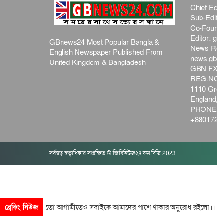
Chief Ed
Sub-Edit
Co-Foun
Editor:
g
GBnews24 Most Popular Bangla &
News R
English Newspaper Published From
news.g
United Kingdom & Bangladesh
GBN FX
REG:NO-
1110 Gre
Englan
PHONE:
+880172
সর্বস্বত্ব স্বত্বাধিকার সংরক্ষিত © জিবিনিউজ২৪.কম.বিডি 2023
 দিনের মতো আগামীতেও সবাইকে আমাদের পাশে থাকার অনুরোধ রইলো।। আপনি
ব্রেকিং নিউজ