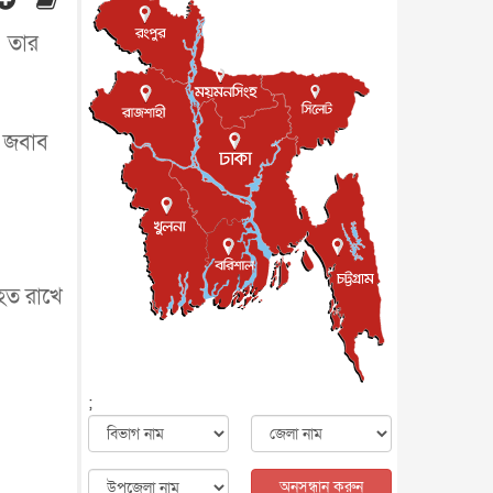
জাতীয়
৮ আগস্ট, ২০২৬
। তার
পাকিস্তান-তুরস্কের সঙ্গে প্রতিরক্ষা
চুক্তি সৌদি আরবকে কতটা ন...
আন্তর্জাতিক
৮ আগস্ট, ২০২৬
যুক্তরাজ্যে গ্রুমিং কেলেঙ্কারি :
র জবাব
পাকিস্তানির অপরাধে অস্বস্তি...
আন্তর্জাতিক
৮ আগস্ট, ২০২৬
বিরোধ কাটিয়ে কূটনৈতিক সম্পর্ক
পুনঃস্থাপন করছে মেক্সিকো ও
পের...
আন্তর্জাতিক
৮ আগস্ট, ২০২৬
এবার ওটিটিতে মুক্তি পেল ‘মালিক’
হত রাখে
বিনোদন
৮ আগস্ট, ২০২৬
রিয়ালকে ‘না’ বলা রদ্রির জন্য
বার্সার কাছে কত চাইল ম্যানসিটি
খেলাধুলা
৮ আগস্ট, ২০২৬
;
শিল্পকলায় চলচ্চিত্র উৎসব, বিনা
মূল্যে দেখা যাবে ৬ সিনেমা
বিনোদন
৮ আগস্ট, ২০২৬
অনুসন্ধান করুন