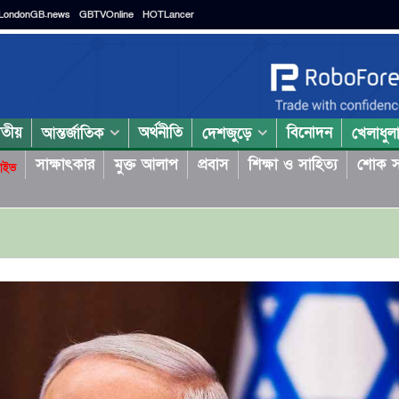
LondonGB.news
GBTVOnline
HOTLancer
াতীয়
অর্থনীতি
বিনোদন
আন্তর্জাতিক
দেশজুড়ে
খেলাধুল
সাক্ষাৎকার
মুক্ত আলাপ
প্রবাস
শিক্ষা ও সাহিত্য
শোক স
াইভ