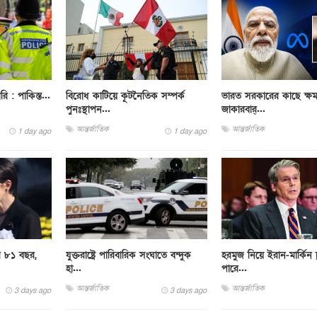
ারি : পাকিস্ত...
বিরোধ কাটিয়ে কূটনৈতিক সম্পর্ক
ভারত সরকারের কাছে ক্ষম
পুনঃস্থাপন...
জাকারবার্...
আন্তর্জাতিক
আন্তর্জাতিক
1 day ago
1 day ago
র ৮১ বছর,
যুক্তরাষ্ট্রে পারিবারিক সংঘাতে বন্দুক
হরমুজ নিয়ে ইরান-মার্কিন চ
হা...
পারে...
আন্তর্জাতিক
আন্তর্জাতিক
3 days ago
3 days ago