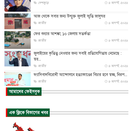
দেশজুড়ে
৬ আগস্ট, ২০২৬
আজ থেকে সবার জন্য উন্মুক্ত জুলাই স্মৃতি জাদুঘর
জাতীয়
৬ আগস্ট, ২০২৬
ফের বন্যার আশঙ্কা, ১০ জেলায় সতর্কতা
জাতীয়
৬ আগস্ট, ২০২৬
জুলাইয়ের কৃতিত্ব নেওয়ার জন্য সবাই প্রতিযোগিতায় নেমেছে :
স্বর...
জাতীয়
৬ আগস্ট, ২০২৬
ফ্যাসিবাদবিরোধী আন্দোলনে হত্যাকাণ্ডের বিচার হবে স্বচ্ছ, নিরপ...
জাতীয়
৬ আগস্ট, ২০২৬
আমাদের ফেইসবুক
ভারত সরকারের কাছে ক্ষমা চাইলেন জাকারবার্গ
আন্তর্জাতিক
৬ আগস্ট, ২০২৬
আকাশে ট্রাম্পের হেলিকপ্টার ও যাত্রীবাহী বিমান মুখোমুখি, তদন্...
এক ক্লিকে বিভাগের খবর
আন্তর্জাতিক
৬ আগস্ট, ২০২৬
হিরোশিমায় বোমা হামলার ৮১ বছর, অস্ত্রমুক্ত বিশ্বের আহ্বান জা...