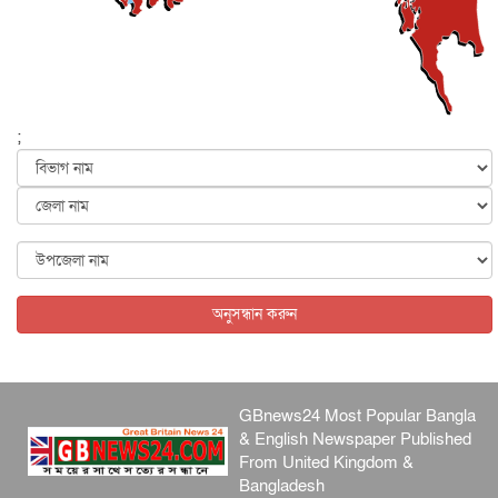
জাতীয়
৫ আগস্ট, ২০২৬
বেনজীর আহমেদের সঙ্গে পরীমনির ঘনিষ্ঠ সম্পর্ক ছিল : নাসির
মাহম...
জাতীয়
৫ আগস্ট, ২০২৬
হরমুজ নিয়ে ইরান-মার্কিন চুক্তি হতে পারে আজ : মার্কিন অর্থমন...
;
আন্তর্জাতিক
৫ আগস্ট, ২০২৬
পৃথিবীর দিকে আসছে বিধ্বংসী বস্তু, পারমাণবিক বোমা দিয়ে করা
হব...
আন্তর্জাতিক
৫ আগস্ট, ২০২৬
কেনিয়ায় ১৫ হাতির রহস্যজনক মৃত্যু, সন্দেহের মুখে কীটনাশকের
ব্...
অনুসন্ধান করুন
আন্তর্জাতিক
৫ আগস্ট, ২০২৬
GBnews24 Most Popular Bangla
& English Newspaper Published
From United Kingdom &
Bangladesh