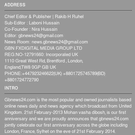
ADDRESS
Chief Editor & Publisher | Rakib H Ruhel
Sub-Editor : Laboni Hussain
Co-Founder : Nira Hussain
Editor:
gbnews24@gmail.com
News Room:
news.gbnews24@gmail.com
GBN FXDIGITAL MEDIA GROUP LTD
REG:NO-12791660: Incorporated UK
1110 Great West Rd, Brentford , London,
England,TW8 0GP GB UK
PHONE:+447923246622(UK) +8801725745789(BD)
+8801724772790
INTRO
Gbnews24.com is the most popular and owned journalists based
online news daily and news agency which broadcast from United
Kingdom. 21st February-2013 Mohan vasha dibosh, is our first
anniversary and we are proudly announces that gbnews24.com
jointly celebrate our first anniversary across the globe including
London, France, Sylhet on the eve of 21st February 2014.