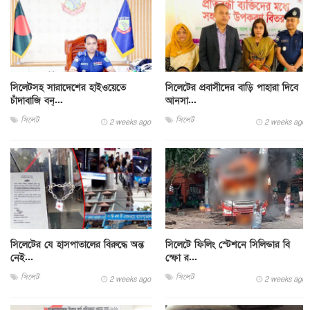
সিলেটসহ সারাদেশের হাইওয়েতে
সিলেটের প্রবাসীদের বাড়ি পাহারা দিবে
চাঁদাবাজি বন্...
আনসা...
সিলেট
সিলেট
2 weeks ago
2 weeks ago
সিলেটের যে হাসপাতালের বিরুদ্ধে অন্ত
সিলেটে ফিলিং স্টেশনে সিলিন্ডার বি
নেই...
স্ফো র...
সিলেট
সিলেট
2 weeks ago
2 weeks ago