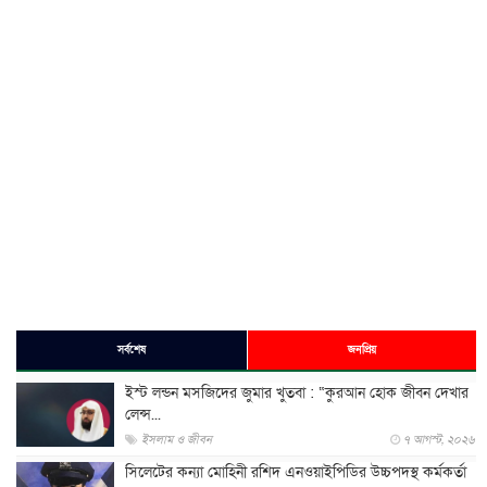
সর্বশেষ
জনপ্রিয়
ইস্ট লন্ডন মসজিদের জুমার খুতবা : “কুরআন হোক জীবন দেখার
লেন্স...
ইসলাম ও জীবন
৭ আগস্ট, ২০২৬
সিলেটের কন্যা মোহিনী রশিদ এনওয়াইপিডির উচ্চপদস্থ কর্মকর্তা