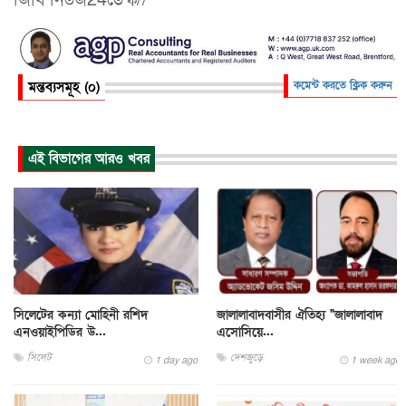
জিবি নিউজ24ডেস্ক//
মন্তব্যসমূহ (০)
কমেন্ট করতে ক্লিক করুন
এই বিভাগের আরও খবর
সিলেটের কন্যা মোহিনী রশিদ
জালালাবাদবাসীর ঐতিহ্য "জালালাবাদ
এনওয়াইপিডির উ...
এসোসিয়ে...
সিলেট
দেশজুড়ে
1 day ago
1 week ago