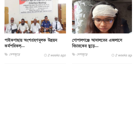
পাইকগাছায় অংশগ্রহণমূলক উন্নয়ন
গোপালগঞ্জে আদালতের এজলাসে
কর্মপরিকল্...
বিচারকের ছুড়ে...
দেশজুড়ে
দেশজুড়ে
2 weeks ago
2 weeks ago