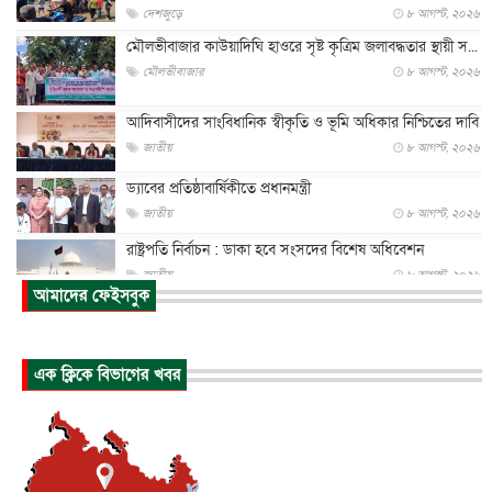
দেশজুড়ে
৮ আগস্ট, ২০২৬
মৌলভীবাজার কাউয়াদিঘি হাওরে সৃষ্ট কৃত্রিম জলাবদ্ধতার স্থায়ী স...
মৌলভীবাজার
৮ আগস্ট, ২০২৬
আদিবাসীদের সাংবিধানিক স্বীকৃতি ও ভূমি অধিকার নিশ্চিতের দাবি
জাতীয়
৮ আগস্ট, ২০২৬
ড্যাবের প্রতিষ্ঠাবার্ষিকীতে প্রধানমন্ত্রী
জাতীয়
৮ আগস্ট, ২০২৬
রাষ্ট্রপতি নির্বাচন : ডাকা হবে সংসদের বিশেষ অধিবেশন
জাতীয়
৮ আগস্ট, ২০২৬
আমাদের ফেইসবুক
প্রধানমন্ত্রীর সঙ্গে সাক্ষাতে খুদে শিল্পী অনুশ্রী রায়ের স্বপ...
জাতীয়
৮ আগস্ট, ২০২৬
এক ক্লিকে বিভাগের খবর
পাকিস্তান-তুরস্কের সঙ্গে প্রতিরক্ষা চুক্তি সৌদি আরবকে কতটা ন...
আন্তর্জাতিক
৮ আগস্ট, ২০২৬
যুক্তরাজ্যে গ্রুমিং কেলেঙ্কারি : পাকিস্তানির অপরাধে অস্বস্তি...
আন্তর্জাতিক
৮ আগস্ট, ২০২৬