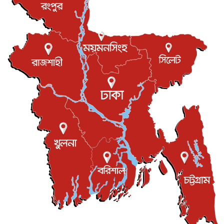
বিরোধ কাটিয়ে কূটনৈতিক সম্পর্ক পুনঃস্থাপন করছে মেক্সিকো ও
পের...
আন্তর্জাতিক
৮ আগস্ট, ২০২৬
এবার ওটিটিতে মুক্তি পেল ‘মালিক’
বিনোদন
৮ আগস্ট, ২০২৬
রিয়ালকে ‘না’ বলা রদ্রির জন্য বার্সার কাছে কত চাইল ম্যানসিটি
খেলাধুলা
৮ আগস্ট, ২০২৬
শিল্পকলায় চলচ্চিত্র উৎসব, বিনা মূল্যে দেখা যাবে ৬ সিনেমা
বিনোদন
৮ আগস্ট, ২০২৬
ইস্ট লন্ডন মসজিদের জুমার খুতবা : “কুরআন হোক জীবন দেখার
লেন্স...
ইসলাম ও জীবন
৭ আগস্ট, ২০২৬
সিলেটের কন্যা মোহিনী রশিদ এনওয়াইপিডির উচ্চপদস্থ কর্মকর্তা
দেশজুড়ে
৬ আগস্ট, ২০২৬
আজ থেকে সবার জন্য উন্মুক্ত জুলাই স্মৃতি জাদুঘর
জাতীয়
৬ আগস্ট, ২০২৬