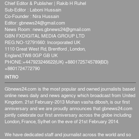
Chief Editor & Publisher | Rakib H Ruhel
Sub-Editor : Laboni Hussain
Co-Founder : Nira Hussain
Editor:
gbnews24@gmail.com
News Room:
news.gbnews24@gmail.com
GBN FXDIGITAL MEDIA GROUP LTD
REG:NO-12791660: Incorporated UK
1110 Great West Rd, Brentford , London,
England,TW8 0GP GB UK
PHONE:+447923246622(UK) +8801725745789(BD)
+8801724772790
INTRO
Gbnews24.com is the most popular and owned journalists based
online news daily and news agency which broadcast from United
Kingdom. 21st February-2013 Mohan vasha dibosh, is our first
anniversary and we are proudly announces that gbnews24.com
jointly celebrate our first anniversary across the globe including
London, France, Sylhet on the eve of 21st February 2014.
We have dedicated staff and journalist across the world and so