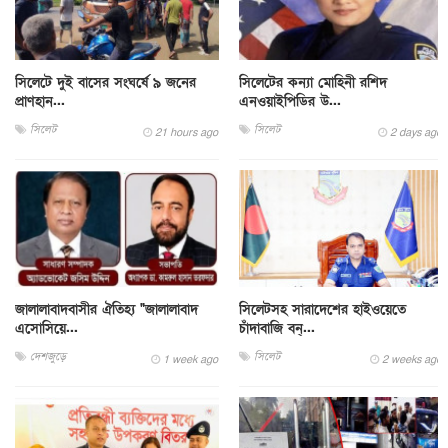
সিলেটে দুই বাসের সংঘর্ষে ৯ জনের
সিলেটের কন্যা মোহিনী রশিদ
প্রাণহান...
এনওয়াইপিডির উ...
সিলেট
সিলেট
21 hours ago
2 days ago
জালালাবাদবাসীর ঐতিহ্য "জালালাবাদ
সিলেটসহ সারাদেশের হাইওয়েতে
এসোসিয়ে...
চাঁদাবাজি বন্...
দেশজুড়ে
সিলেট
1 week ago
2 weeks ago