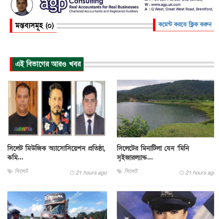
মন্তব্যসমূহ (০)
কমেন্ট করতে ক্লিক করুন
এই বিভাগের আরও খবর
সিলেট মিউজিক অ্যাসোসিয়েশন প্রতিষ্ঠা,
সিলেটের মিনাটিলা যেন ‘মিনি
কমি...
সুইজারল্যান্ড...
সিলেট
সিলেট
21 hours ago
21 hours ago