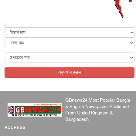
ফের বন্যার আশঙ্কা, ১০ জেলায় সতর্কতা
জাতীয়
৬ আগস্ট, ২০২৬
;
জুলাইয়ের কৃতিত্ব নেওয়ার জন্য সবাই প্রতিযোগিতায় নেমেছে :
স্বর...
জাতীয়
৬ আগস্ট, ২০২৬
ফ্যাসিবাদবিরোধী আন্দোলনে হত্যাকাণ্ডের বিচার হবে স্বচ্ছ, নিরপ...
জাতীয়
৬ আগস্ট, ২০২৬
অনুসন্ধান করুন
GBnews24 Most Popular Bangla
& English Newspaper Published
From United Kingdom &
Bangladesh
ADDRESS