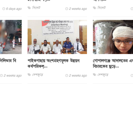
সিলেট
সিলেট
6 days ago
2 weeks ago
লিন্ডার বি
পাইকগাছায় অংশগ্রহণমূলক উন্নয়ন
গোপালগঞ্জে আদালতের এ
কর্মপরিকল্...
বিচারকের ছুড়ে...
দেশজুড়ে
দেশজুড়ে
2 weeks ago
2 weeks ago