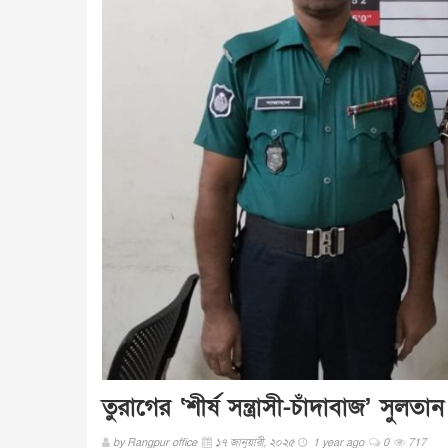
তুরাগের ‘শীর্ষ সন্ত্রাসী-চাঁদাবাজ’ সুলতান গ
by
Rangpur office
১৭ জানুয়ারী, ২০২৫
1 year ago
0
717