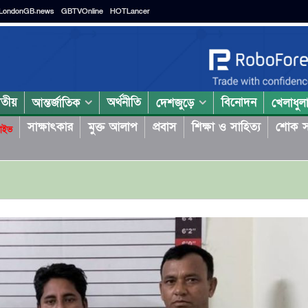
LondonGB.news
GBTVOnline
HOTLancer
াতীয়
অর্থনীতি
বিনোদন
আন্তর্জাতিক
দেশজুড়ে
খেলাধুল
সাক্ষাৎকার
মুক্ত আলাপ
প্রবাস
শিক্ষা ও সাহিত্য
শোক স
াইভ