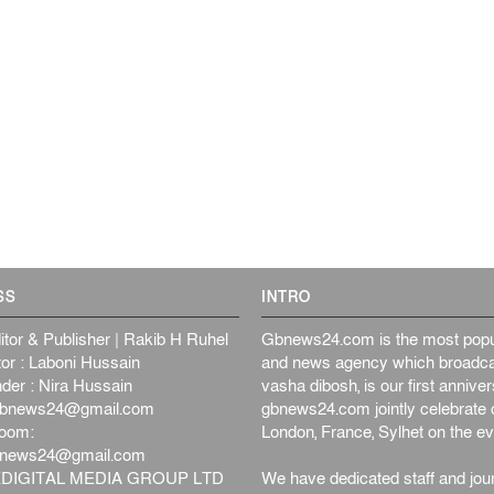
SS
INTRO
itor & Publisher | Rakib H Ruhel
Gbnews24.com is the most popul
or : Laboni Hussain
and news agency which broadca
der : Nira Hussain
vasha dibosh, is our first anniv
bnews24@gmail.com
gbnews24.com jointly celebrate o
oom:
London, France, Sylhet on the ev
bnews24@gmail.com
DIGITAL MEDIA GROUP LTD
We have dedicated staff and jour