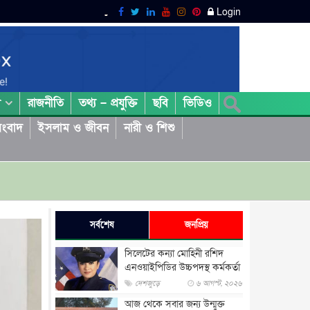
Login
রাজনীতি
তথ্য – প্রযুক্তি
ছবি
ভিডিও
া
ংবাদ
ইসলাম ও জীবন
নারী ও শিশু
সর্বশেষ
জনপ্রিয়
সিলেটের কন্যা মোহিনী রশিদ
এনওয়াইপিডির উচ্চপদস্থ কর্মকর্তা
দেশজুড়ে
৬ আগস্ট, ২০২৬
আজ থেকে সবার জন্য উন্মুক্ত