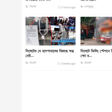
সিলেট
দেশজুড়ে
2 hours ago
সিলেটের যে হাসপাতালের বিরুদ্ধে অন্ত
সিলেটে ফিলিং স্টেশনে সি
নেই...
স্ফো র...
সিলেট
সিলেট
2 weeks ago