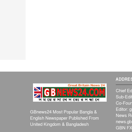
ADDRE
Chief Ed
Sub-Edit
Co-Foun
Editor:
g
GBnews24 Most Popular Bangla &
News R
English Newspaper Published From
news.g
United Kingdom & Bangladesh
GBN FX