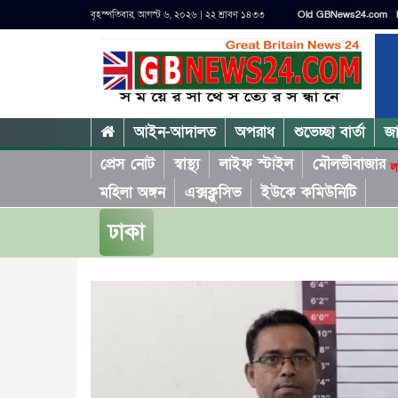
বৃহস্পতিবার, আগস্ট ৬, ২০২৬ | ২২ শ্রাবণ ১৪৩৩
Old GBNews24.com
আইন-আদালত
অপরাধ
শুভেচ্ছা বার্তা
জ
প্রেস নোট
স্বাস্থ্য
লাইফ স্টাইল
মৌলভীবাজার
ল
মহিলা অঙ্গন
এক্সক্লুসিভ
ইউকে কমিউনিটি
ঢাকা