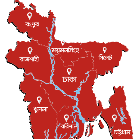
যুক্তরাজ্যে গ্রুমিং কেলেঙ্কারি : পাকিস্তানির অপরাধে অস্বস্তি...
আন্তর্জাতিক
৮ আগস্ট, ২০২৬
বিরোধ কাটিয়ে কূটনৈতিক সম্পর্ক পুনঃস্থাপন করছে মেক্সিকো ও
পের...
আন্তর্জাতিক
৮ আগস্ট, ২০২৬
এবার ওটিটিতে মুক্তি পেল ‘মালিক’
বিনোদন
৮ আগস্ট, ২০২৬
রিয়ালকে ‘না’ বলা রদ্রির জন্য বার্সার কাছে কত চাইল ম্যানসিটি
খেলাধুলা
৮ আগস্ট, ২০২৬
শিল্পকলায় চলচ্চিত্র উৎসব, বিনা মূল্যে দেখা যাবে ৬ সিনেমা
বিনোদন
৮ আগস্ট, ২০২৬
ইস্ট লন্ডন মসজিদের জুমার খুতবা : “কুরআন হোক জীবন দেখার
লেন্স...
ইসলাম ও জীবন
৭ আগস্ট, ২০২৬
সিলেটের কন্যা মোহিনী রশিদ এনওয়াইপিডির উচ্চপদস্থ কর্মকর্তা
দেশজুড়ে
৬ আগস্ট, ২০২৬