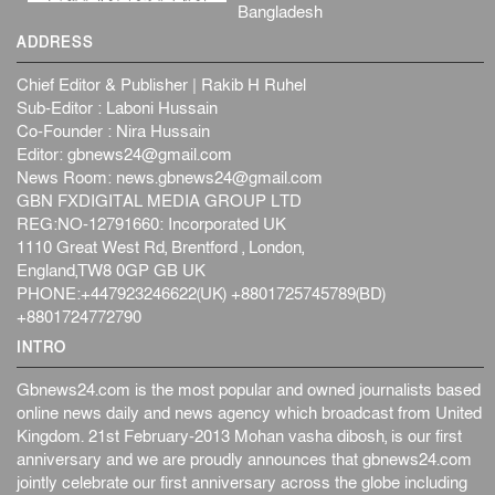
Bangladesh
ADDRESS
Chief Editor & Publisher | Rakib H Ruhel
Sub-Editor : Laboni Hussain
Co-Founder : Nira Hussain
Editor:
gbnews24@gmail.com
News Room:
news.gbnews24@gmail.com
GBN FXDIGITAL MEDIA GROUP LTD
REG:NO-12791660: Incorporated UK
1110 Great West Rd, Brentford , London,
England,TW8 0GP GB UK
PHONE:+447923246622(UK) +8801725745789(BD)
+8801724772790
INTRO
Gbnews24.com is the most popular and owned journalists based
online news daily and news agency which broadcast from United
Kingdom. 21st February-2013 Mohan vasha dibosh, is our first
anniversary and we are proudly announces that gbnews24.com
jointly celebrate our first anniversary across the globe including