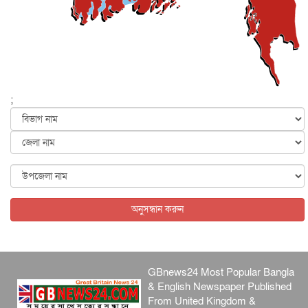
আজ থেকে সবার জন্য উন্মুক্ত জুলাই স্মৃতি জাদুঘর
জাতীয়
৬ আগস্ট, ২০২৬
ফের বন্যার আশঙ্কা, ১০ জেলায় সতর্কতা
জাতীয়
৬ আগস্ট, ২০২৬
;
জুলাইয়ের কৃতিত্ব নেওয়ার জন্য সবাই প্রতিযোগিতায় নেমেছে :
স্বর...
জাতীয়
৬ আগস্ট, ২০২৬
ফ্যাসিবাদবিরোধী আন্দোলনে হত্যাকাণ্ডের বিচার হবে স্বচ্ছ, নিরপ...
জাতীয়
৬ আগস্ট, ২০২৬
অনুসন্ধান করুন
GBnews24 Most Popular Bangla
& English Newspaper Published
From United Kingdom &