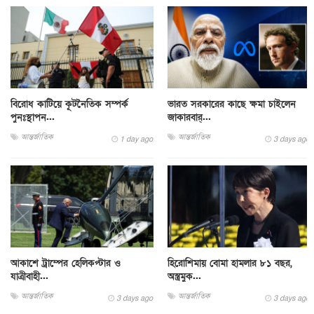
বিরোধ কাটিয়ে কূটনৈতিক সম্পর্ক
ভারত সরকারের কাছে ক্ষমা চাইলেন
পুনঃস্থাপন...
জাকারবার্...
আন্তর্জাতিক
আন্তর্জাতিক
1 day ago
3 days ago
আকাশে ট্রাম্পের হেলিকপ্টার ও
হিরোশিমায় বোমা হামলার ৮১ বছর,
যাত্রীবাহী...
অস্ত্রমুক...
আন্তর্জাতিক
আন্তর্জাতিক
3 days ago
3 days ago