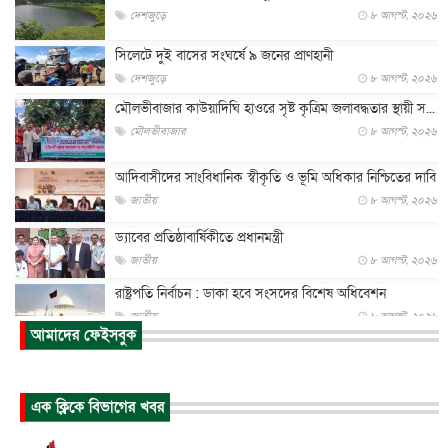
দেশজুড়ে
৮ আগস্ট, ২০২৬
সিলেটে দুই বাসের সংঘর্ষে ৯ জনের প্রাণহানী
দেশজুড়ে
৮ আগস্ট, ২০২৬
মৌলভীবাজার কাউয়াদিঘি হাওরে সৃষ্ট কৃত্রিম জলাবদ্ধতার স্থায়ী স...
মৌলভীবাজার
৮ আগস্ট, ২০২৬
আদিবাসীদের সাংবিধানিক স্বীকৃতি ও ভূমি অধিকার নিশ্চিতের দাবি
জাতীয়
৮ আগস্ট, ২০২৬
ড্যাবের প্রতিষ্ঠাবার্ষিকীতে প্রধানমন্ত্রী
জাতীয়
৮ আগস্ট, ২০২৬
রাষ্ট্রপতি নির্বাচন : ডাকা হবে সংসদের বিশেষ অধিবেশন
জাতীয়
৮ আগস্ট, ২০২৬
আমাদের ফেইসবুক
প্রধানমন্ত্রীর সঙ্গে সাক্ষাতে খুদে শিল্পী অনুশ্রী রায়ের স্বপ...
জাতীয়
৮ আগস্ট, ২০২৬
এক ক্লিকে বিভাগের খবর
পাকিস্তান-তুরস্কের সঙ্গে প্রতিরক্ষা চুক্তি সৌদি আরবকে কতটা ন...
আন্তর্জাতিক
৮ আগস্ট, ২০২৬