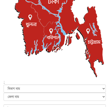
শিল্পকলায় চলচ্চিত্র উৎসব, বিনা মূল্যে দেখা যাবে ৬ সিনেমা
বিনোদন
৮ আগস্ট, ২০২৬
ইস্ট লন্ডন মসজিদের জুমার খুতবা : “কুরআন হোক জীবন দেখার
লেন্স...
ইসলাম ও জীবন
৭ আগস্ট, ২০২৬
সিলেটের কন্যা মোহিনী রশিদ এনওয়াইপিডির উচ্চপদস্থ কর্মকর্তা
দেশজুড়ে
৬ আগস্ট, ২০২৬
আজ থেকে সবার জন্য উন্মুক্ত জুলাই স্মৃতি জাদুঘর
জাতীয়
৬ আগস্ট, ২০২৬
ফের বন্যার আশঙ্কা, ১০ জেলায় সতর্কতা
জাতীয়
৬ আগস্ট, ২০২৬
;
জুলাইয়ের কৃতিত্ব নেওয়ার জন্য সবাই প্রতিযোগিতায় নেমেছে :
স্বর...
জাতীয়
৬ আগস্ট, ২০২৬
ফ্যাসিবাদবিরোধী আন্দোলনে হত্যাকাণ্ডের বিচার হবে স্বচ্ছ, নিরপ...