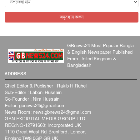
জাতীয়
৬ আগস্ট, ২০২৬
অনুসন্ধান করুন
GBnews24 Most Popular Bangla
& English Newspaper Published
From United Kingdom &
Bangladesh
ADDRESS
Chief Editor & Publisher | Rakib H Ruhel
Sub-Editor : Laboni Hussain
Co-Founder : Nira Hussain
Editor:
gbnews24@gmail.com
News Room:
news.gbnews24@gmail.com
GBN FXDIGITAL MEDIA GROUP LTD
REG:NO-12791660: Incorporated UK
1110 Great West Rd, Brentford , London,
England,TW8 0GP GB UK