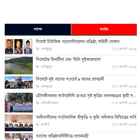
সর্বশেষ
জনপ্রিয়
সিলেট মিউজিক অ্যাসোসিয়েশন প্রতিষ্ঠা, কমিটি ঘোষণা
দেশজুড়ে
৮ আগস্ট, ২০২৬
সিলেটের মিনাটিলা যেন ‘মিনি সুইজারল্যান্ড’
দেশজুড়ে
৮ আগস্ট, ২০২৬
সিলেটে দুই বাসের সংঘর্ষে ৯ জনের প্রাণহানী
দেশজুড়ে
৮ আগস্ট, ২০২৬
মৌলভীবাজার কাউয়াদিঘি হাওরে সৃষ্ট কৃত্রিম জলাবদ্ধতার স্থায়ী স...
মৌলভীবাজার
৮ আগস্ট, ২০২৬
আদিবাসীদের সাংবিধানিক স্বীকৃতি ও ভূমি অধিকার নিশ্চিতের দাবি
জাতীয়
৮ আগস্ট, ২০২৬
ড্যাবের প্রতিষ্ঠাবার্ষিকীতে প্রধানমন্ত্রী