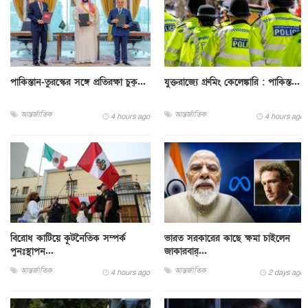
পাকিস্তান-তুরস্কের সঙ্গে প্রতিরক্ষা চুক্...
যুক্তরাজ্যে গ্রুমিং কেলেঙ্কারি : পাকিস্ত...
আন্তর্জাতিক
আন্তর্জাতিক
4 hours ago
4 hours ago
বিরোধ কাটিয়ে কূটনৈতিক সম্পর্ক
ভারত সরকারের কাছে ক্ষমা চাইলেন
পুনঃস্থাপন...
জাকারবার্...
আন্তর্জাতিক
আন্তর্জাতিক
4 hours ago
2 days ago