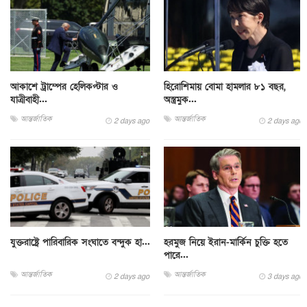
আকাশে ট্রাম্পের হেলিকপ্টার ও
হিরোশিমায় বোমা হামলার ৮১ বছর,
যাত্রীবাহী...
অস্ত্রমুক...
আন্তর্জাতিক
আন্তর্জাতিক
2 days ago
2 days ago
যুক্তরাষ্ট্রে পারিবারিক সংঘাতে বন্দুক হা...
হরমুজ নিয়ে ইরান-মার্কিন চুক্তি হতে
পারে...
আন্তর্জাতিক
আন্তর্জাতিক
2 days ago
3 days ago