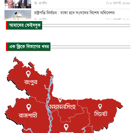
জাতীয়
৮ আগস্ট, ২০২৬
রাষ্ট্রপতি নির্বাচন : ডাকা হবে সংসদের বিশেষ অধিবেশন
জাতীয়
৮ আগস্ট, ২০২৬
আমাদের ফেইসবুক
প্রধানমন্ত্রীর সঙ্গে সাক্ষাতে খুদে শিল্পী অনুশ্রী রায়ের স্বপ...
জাতীয়
৮ আগস্ট, ২০২৬
এক ক্লিকে বিভাগের খবর
পাকিস্তান-তুরস্কের সঙ্গে প্রতিরক্ষা চুক্তি সৌদি আরবকে কতটা ন...
আন্তর্জাতিক
৮ আগস্ট, ২০২৬
যুক্তরাজ্যে গ্রুমিং কেলেঙ্কারি : পাকিস্তানির অপরাধে অস্বস্তি...
আন্তর্জাতিক
৮ আগস্ট, ২০২৬
বিরোধ কাটিয়ে কূটনৈতিক সম্পর্ক পুনঃস্থাপন করছে মেক্সিকো ও
পের...
আন্তর্জাতিক
৮ আগস্ট, ২০২৬
এবার ওটিটিতে মুক্তি পেল ‘মালিক’
বিনোদন
৮ আগস্ট, ২০২৬
রিয়ালকে ‘না’ বলা রদ্রির জন্য বার্সার কাছে কত চাইল ম্যানসিটি
খেলাধুলা
৮ আগস্ট, ২০২৬