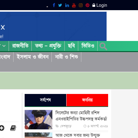
Login
রাজনীতি
তথ্য – প্রযুক্তি
ছবি
ভিডিও
া
ংবাদ
ইসলাম ও জীবন
নারী ও শিশু
সর্বশেষ
জনপ্রিয়
সিলেটের কন্যা মোহিনী রশিদ
এনওয়াইপিডির উচ্চপদস্থ কর্মকর্তা
দেশজুড়ে
৬ আগস্ট, ২০২৬
আজ থেকে সবার জন্য উন্মুক্ত