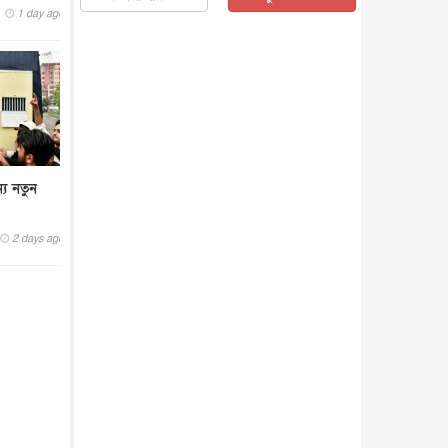
1 day ago
জাতীয়
৫ আগস্ট, ২০২৬
জনগণ পরিবর্তন চেয়েছে বলেই
জুলাই আন্দোলন সফল : প্রধানমন্ত্রী
জাতীয়
৫ আগস্ট, ২০২৬
বেনজীর আহমেদের সঙ্গে পরীমনির
ঘনিষ্ঠ সম্পর্ক ছিল : নাসির মাহম...
জাতীয়
৫ আগস্ট, ২০২৬
্য নতুন
হরমুজ নিয়ে ইরান-মার্কিন চুক্তি
হতে পারে আজ : মার্কিন অর্থমন...
আন্তর্জাতিক
৫ আগস্ট, ২০২৬
2 days ago
পৃথিবীর দিকে আসছে বিধ্বংসী
বস্তু, পারমাণবিক বোমা দিয়ে করা
হব...
আন্তর্জাতিক
৫ আগস্ট, ২০২৬
কেনিয়ায় ১৫ হাতির রহস্যজনক
মৃত্যু, সন্দেহের মুখে কীটনাশকের
ব্...
আন্তর্জাতিক
৫ আগস্ট, ২০২৬
বিদেশি সংবাদমাধ্যমের জন্য নতুন
বিধি-নিষেধ পাকিস্তানের