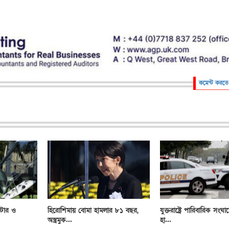
কমেন্ট করতে
্টার ও
হিরোশিমায় বোমা হামলার ৮১ বছর,
যুক্তরাষ্ট্রে পারিবারিক সংঘা
অস্ত্রমুক...
হা...