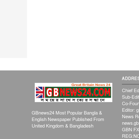
ADDRE
Chief Ed
Sub-Edit
Co-Foun
Editor:
g
GBnews24 Most Popular Bangla &
News R
English Newspaper Published From
news.g
United Kingdom & Bangladesh
GBN FX
REG:NO-