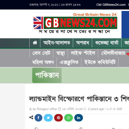
শুক্রবার, আগস্ট ৭, ২০২৬ | ২৩ শ্রাবণ ১৪৩৩
Old GBNews24.com
আইন-আদালত
অপরাধ
শুভেচ্ছা বার্তা
জ
প্রেস নোট
স্বাস্থ্য
লাইফ স্টাইল
মৌলভীবাজার
ল
মহিলা অঙ্গন
এক্সক্লুসিভ
ইউকে কমিউনিটি
পাকিস্তান
ল্যান্ডমাইন বিস্ফোরণে পাকিস্তানে ৩ শি
by
Rangpur office
১৪ এপ্রিল, ২০২৪
2 years ago
0
646