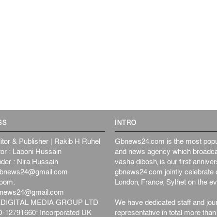
SS
INTRO
itor & Publisher | Rakib H Ruhel
Gbnews24.com is the most popul
or : Laboni Hussain
and news agency which broadca
der : Nira Hussain
vasha dibosh, is our first anniv
bnews24@gmail.com
gbnews24.com jointly celebrate o
oom:
London, France, Sylhet on the ev
bnews24@gmail.com
DIGITAL MEDIA GROUP LTD
We have dedicated staff and jour
12791660: Incorporated UK
representative in total more tha