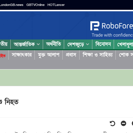
LondonGB.news
GBTVOnline
HOTLancer
াতীয়
অর্থনীতি
বিনোদন
আন্তর্জাতিক
দেশজুড়ে
খেলাধুল
সাক্ষাৎকার
মুক্ত আলাপ
প্রবাস
শিক্ষা ও সাহিত্য
শোক স
াইভ
শু নিহত