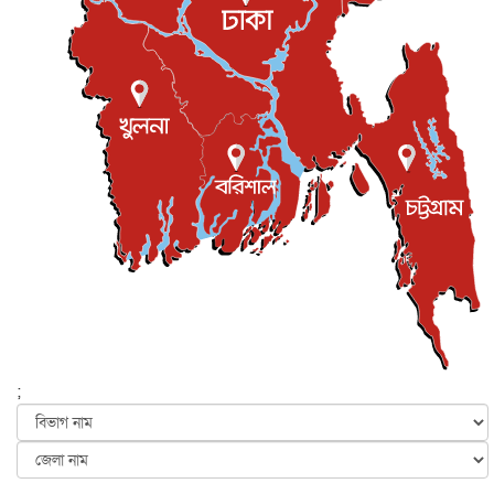
প্রধানমন্ত্রীকে সৌদি আরব সফরের আমন্ত্রণ
জাতীয়
৫ আগস্ট, ২০২৬
জুলাই গণ-অভ্যুত্থান দিবস আজ, স্মরণে দেশজুড়ে কর্মসূচি
জাতীয়
৫ আগস্ট, ২০২৬
জনগণ পরিবর্তন চেয়েছে বলেই জুলাই আন্দোলন সফল :
প্রধানমন্ত্রী
জাতীয়
৫ আগস্ট, ২০২৬
বেনজীর আহমেদের সঙ্গে পরীমনির ঘনিষ্ঠ সম্পর্ক ছিল : নাসির
মাহম...
জাতীয়
৫ আগস্ট, ২০২৬
হরমুজ নিয়ে ইরান-মার্কিন চুক্তি হতে পারে আজ : মার্কিন অর্থমন...
আন্তর্জাতিক
৫ আগস্ট, ২০২৬
পৃথিবীর দিকে আসছে বিধ্বংসী বস্তু, পারমাণবিক বোমা দিয়ে করা
হব...
;
আন্তর্জাতিক
৫ আগস্ট, ২০২৬
কেনিয়ায় ১৫ হাতির রহস্যজনক মৃত্যু, সন্দেহের মুখে কীটনাশকের
ব্...
আন্তর্জাতিক
৫ আগস্ট, ২০২৬