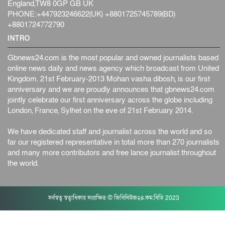
England,TW8 0GP GB UK
PHONE:+447923246622(UK) +8801725745789(BD)
+8801724772790
INTRO
Gbnews24.com is the most popular and owned journalists based
online news daily and news agency which broadcast from United
Kingdom. 21st February-2013 Mohan vasha dibosh, is our first
anniversary and we are proudly announces that gbnews24.com
jointly celebrate our first anniversary across the globe including
London, France, Sylhet on the eve of 21st February 2014.
We have dedicated staff and journalist across the world and so
far our registered representative in total more than 270 journalists
and many more contributors and free lance journalist throughout
the world.
সর্বস্বত্ব স্বত্বাধিকার সংরক্ষিত © জিবিনিউজ২৪.কম.বিডি 2023