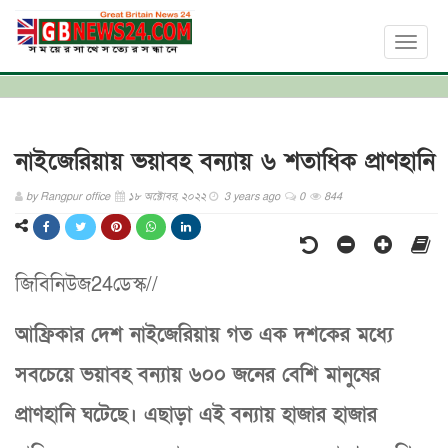
Toggl
naviga
নাইজেরিয়ায় ভয়াবহ বন্যায় ৬ শতাধিক প্রাণহানি
by
Rangpur office
১৮ অক্টোবর, ২০২২
3 years ago
0
844
জিবিনিউজ24ডেস্ক//
আফ্রিকার দেশ নাইজেরিয়ায় গত এক দশকের মধ্যে
সবচেয়ে ভয়াবহ বন্যায় ৬০০ জনের বেশি মানুষের
প্রাণহানি ঘটেছে। এছাড়া এই বন্যায় হাজার হাজার