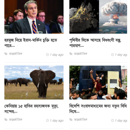
হরমুজ নিয়ে ইরান-মার্কিন চুক্তি হতে
পৃথিবীর দিকে আসছে বিধ্বংসী বস্তু,
পারে...
পারমাণ...
আন্তর্জাতিক
আন্তর্জাতিক
1 day ago
1 day ago
কেনিয়ায় ১৫ হাতির রহস্যজনক মৃত্যু,
বিদেশি সংবাদমাধ্যমের জন্য নতুন বিধি-
সন্দেহ...
নিষে...
আন্তর্জাতিক
আন্তর্জাতিক
1 day ago
1 day ago