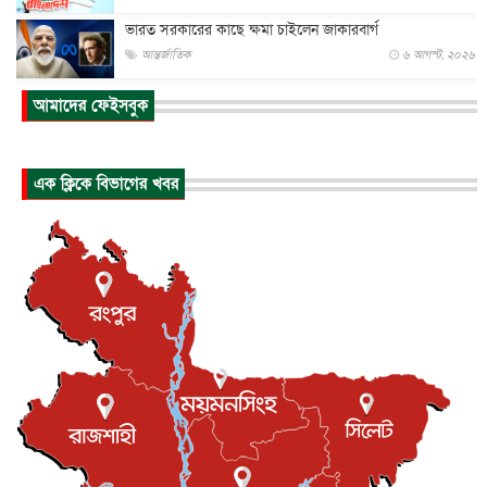
ভারত সরকারের কাছে ক্ষমা চাইলেন জাকারবার্গ
আন্তর্জাতিক
৬ আগস্ট, ২০২৬
আকাশে ট্রাম্পের হেলিকপ্টার ও যাত্রীবাহী বিমান মুখোমুখি, তদন্...
আমাদের ফেইসবুক
আন্তর্জাতিক
৬ আগস্ট, ২০২৬
হিরোশিমায় বোমা হামলার ৮১ বছর, অস্ত্রমুক্ত বিশ্বের আহ্বান জা...
এক ক্লিকে বিভাগের খবর
আন্তর্জাতিক
৬ আগস্ট, ২০২৬
যুক্তরাষ্ট্রে পারিবারিক সংঘাতে বন্দুক হামলা, নিহত ৩
আন্তর্জাতিক
৬ আগস্ট, ২০২৬
টি-টোয়েন্টি ইতিহাসের সর্বোচ্চ রানের মালিক এখন জস বাটলার
খেলাধুলা
৬ আগস্ট, ২০২৬
বস্তিতে কেটেছে শৈশব, আজ মুম্বাইয়ে দুই বাড়ির মালিক
বিনোদন
৬ আগস্ট, ২০২৬
যুক্তরাজ্যে বসবাসরত জাতীয়তাবাদী কুলাউড়াবাসীর মত বিনিময়
সভা...
ইউকে কমিউনিটি
৫ আগস্ট, ২০২৬