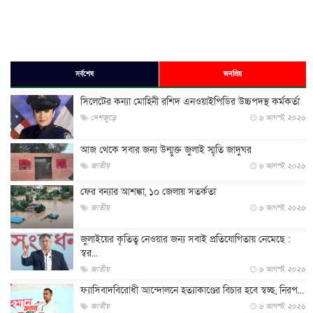
সর্বশেষ
জনপ্রিয়
সিলেটের কন্যা মোহিনী রশিদ এনওয়াইপিডির উচ্চপদস্থ কর্মকর্তা
দেশজুড়ে
৬ আগস্ট, ২০২৬
আজ থেকে সবার জন্য উন্মুক্ত জুলাই স্মৃতি জাদুঘর
জাতীয়
৬ আগস্ট, ২০২৬
ফের বন্যার আশঙ্কা, ১০ জেলায় সতর্কতা
জাতীয়
৬ আগস্ট, ২০২৬
জুলাইয়ের কৃতিত্ব নেওয়ার জন্য সবাই প্রতিযোগিতায় নেমেছে :
স্বর...
জাতীয়
৬ আগস্ট, ২০২৬
ফ্যাসিবাদবিরোধী আন্দোলনে হত্যাকাণ্ডের বিচার হবে স্বচ্ছ, নিরপ...
জাতীয়
৬ আগস্ট, ২০২৬