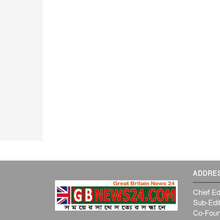
ADDRE
Chief Ed
Sub-Edit
Co-Foun