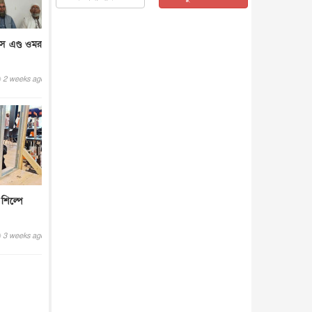
জাতীয়
৫ আগস্ট, ২০২৬
জুলাই গণ-অভ্যুত্থান দিবস আজ,
স এণ্ড ওমরা
স্মরণে দেশজুড়ে কর্মসূচি
জাতীয়
৫ আগস্ট, ২০২৬
2 weeks ago
জনগণ পরিবর্তন চেয়েছে বলেই
জুলাই আন্দোলন সফল : প্রধানমন্ত্রী
জাতীয়
৫ আগস্ট, ২০২৬
বেনজীর আহমেদের সঙ্গে পরীমনির
ঘনিষ্ঠ সম্পর্ক ছিল : নাসির মাহম...
জাতীয়
৫ আগস্ট, ২০২৬
হরমুজ নিয়ে ইরান-মার্কিন চুক্তি
হতে পারে আজ : মার্কিন অর্থমন...
 শিল্পে
আন্তর্জাতিক
৫ আগস্ট, ২০২৬
পৃথিবীর দিকে আসছে বিধ্বংসী
3 weeks ago
বস্তু, পারমাণবিক বোমা দিয়ে করা
হব...
আন্তর্জাতিক
৫ আগস্ট, ২০২৬
কেনিয়ায় ১৫ হাতির রহস্যজনক
মৃত্যু, সন্দেহের মুখে কীটনাশকের