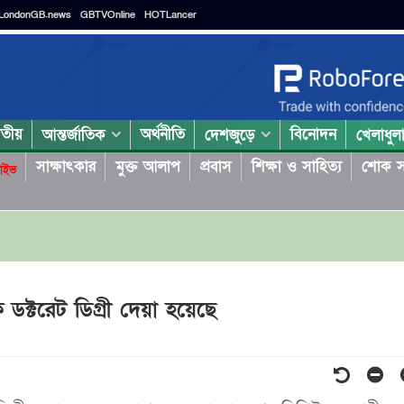
LondonGB.news
GBTVOnline
HOTLancer
াতীয়
অর্থনীতি
বিনোদন
আন্তর্জাতিক
দেশজুড়ে
খেলাধুল
সাক্ষাৎকার
মুক্ত আলাপ
প্রবাস
শিক্ষা ও সাহিত্য
শোক স
াইভ
ক্টরেট ডিগ্রী দেয়া হয়েছে