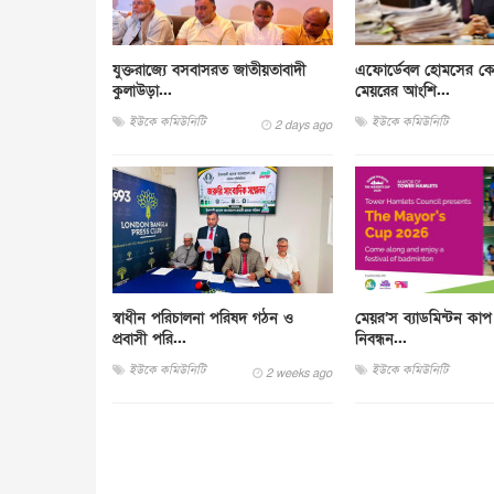
যুক্তরাজ্যে বসবাসরত জাতীয়তাবাদী
এফোর্ডেবল হোমসের কো
কুলাউড়া...
মেয়রের আংশি...
ইউকে কমিউনিটি
ইউকে কমিউনিটি
2 days ago
স্বাধীন পরিচালনা পরিষদ গঠন ও
মেয়র’স ব্যাডমিন্টন ক
প্রবাসী পরি...
নিবন্ধন...
ইউকে কমিউনিটি
ইউকে কমিউনিটি
2 weeks ago