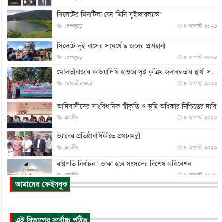
সিলেটের মিনাটিলা যেন ‘মিনি সুইজারল্যান্ড’
দেশজুড়ে
৮ আগস্ট, ২০২৬
সিলেটে দুই বাসের সংঘর্ষে ৯ জনের প্রাণহানী
দেশজুড়ে
৮ আগস্ট, ২০২৬
মৌলভীবাজার কাউয়াদিঘি হাওরে সৃষ্ট কৃত্রিম জলাবদ্ধতার স্থায়ী স...
মৌলভীবাজার
৮ আগস্ট, ২০২৬
আদিবাসীদের সাংবিধানিক স্বীকৃতি ও ভূমি অধিকার নিশ্চিতের দাবি
জাতীয়
৮ আগস্ট, ২০২৬
ড্যাবের প্রতিষ্ঠাবার্ষিকীতে প্রধানমন্ত্রী
জাতীয়
৮ আগস্ট, ২০২৬
রাষ্ট্রপতি নির্বাচন : ডাকা হবে সংসদের বিশেষ অধিবেশন
জাতীয়
৮ আগস্ট, ২০২৬
আমাদের ফেইসবুক
প্রধানমন্ত্রীর সঙ্গে সাক্ষাতে খুদে শিল্পী অনুশ্রী রায়ের স্বপ...
জাতীয়
৮ আগস্ট, ২০২৬
এই বিভাগের সর্বোচ্চ পঠিত