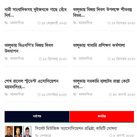
নারী সাংবাদিকসহ দুইজনকে গাছে বেঁধে
ভালুকায় বিজয় দিবস উপলক্ষে শীতবস্ত্র
নির্য...
বিতর...
ময়মনসিংহ
ময়মনসিংহ
১৫ ফেব্রুয়ারী, ২০২১
১৭ ডিসেম্বর, ২০২০
ভালুকায় বিএনপি'র বিজয় দিবস
ভালুকায় খামারি প্রশিক্ষণ কর্মশালা
উদযাপন
ময়মনসিংহ
ময়মনসিংহ
১৬ ডিসেম্বর, ২০২০
১১ ডিসেম্বর, ২০২০
শেখ রাসেল স্টুডেন্ট এসোসিয়েশন
ভালুকায় সরকারি হালটের রাস্তা কেটে
ময়মনসিংহ...
ধান...
ময়মনসিংহ
ময়মনসিংহ
১৬ সেপ্টেম্বর, ২০২০
৩০ আগস্ট, ২০২০
সর্বশেষ
জনপ্রিয়
সিলেট মিউজিক অ্যাসোসিয়েশন প্রতিষ্ঠা, কমিটি ঘোষণা
দেশজুড়ে
৮ আগস্ট, ২০২৬