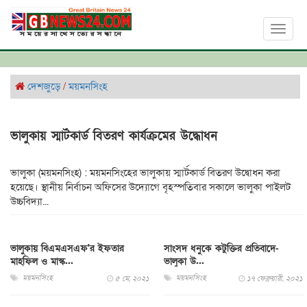
Toggl
naviga
দেশজুড়ে
/
ময়মনসিংহ
ভালুকায় স্মার্টকার্ড বিতরণ কার্যক্রমের উদ্ধোধন
ভালুকা (ময়মনসিংহ) : ময়মনসিংহের ভালুকায় স্মার্টকার্ড বিতরণ উদ্বোধন করা
হয়েছে। স্থানীয় নির্বাচন অফিসের উদ্যোগে বৃহস্পতিবার সকালে ভালুকা পাইলট
উচ্চবিদ্যা...
ভালুকায় বিএমএসএফ'র ইফতার
সাংসদ ধনুকে কটুক্তির প্রতিবাদে-
মাহফিল ও মাস্ক...
ভালুকা উ...
ময়মনসিংহ
ময়মনসিংহ
৫ মে, ২০২১
১৭ ফেব্রুয়ারী, ২০২১