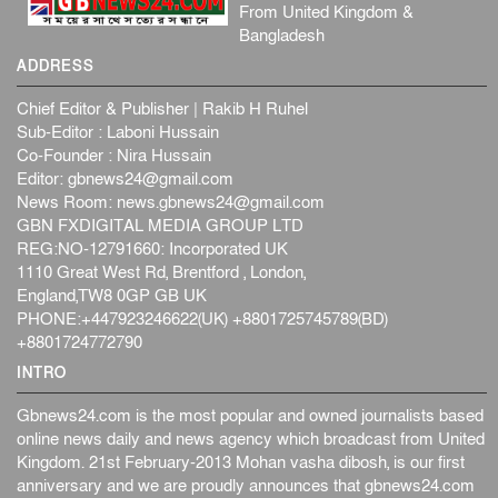
সিলেটের কন্যা মোহিনী রশিদ এনওয়াইপিডির উচ্চপদস্থ কর্মকর্তা
From United Kingdom &
দেশজুড়ে
৬ আগস্ট, ২০২৬
Bangladesh
ADDRESS
আজ থেকে সবার জন্য উন্মুক্ত জুলাই স্মৃতি জাদুঘর
জাতীয়
৬ আগস্ট, ২০২৬
Chief Editor & Publisher | Rakib H Ruhel
Sub-Editor : Laboni Hussain
ফের বন্যার আশঙ্কা, ১০ জেলায় সতর্কতা
Co-Founder : Nira Hussain
জাতীয়
৬ আগস্ট, ২০২৬
Editor:
gbnews24@gmail.com
News Room:
news.gbnews24@gmail.com
জুলাইয়ের কৃতিত্ব নেওয়ার জন্য সবাই প্রতিযোগিতায় নেমেছে :
GBN FXDIGITAL MEDIA GROUP LTD
স্বর...
REG:NO-12791660: Incorporated UK
জাতীয়
৬ আগস্ট, ২০২৬
1110 Great West Rd, Brentford , London,
England,TW8 0GP GB UK
ফ্যাসিবাদবিরোধী আন্দোলনে হত্যাকাণ্ডের বিচার হবে স্বচ্ছ, নিরপ...
PHONE:+447923246622(UK) +8801725745789(BD)
জাতীয়
৬ আগস্ট, ২০২৬
+8801724772790
INTRO
Gbnews24.com is the most popular and owned journalists based
online news daily and news agency which broadcast from United
Kingdom. 21st February-2013 Mohan vasha dibosh, is our first
anniversary and we are proudly announces that gbnews24.com