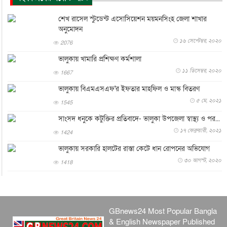
পাকিস্তান-তুরস্কের সঙ্গে প্রতিরক্ষা চুক্তি সৌদি আরবকে কতটা ন...
আন্তর্জাতিক
৮ আগস্ট, ২০২৬
শেখ রাসেল স্টুডেন্ট এসোসিয়েশন ময়মনসিংহ জেলা শাখার
অনুমোদন
যুক্তরাজ্যে গ্রুমিং কেলেঙ্কারি : পাকিস্তানির অপরাধে অস্বস্তি...
১৬ সেপ্টেম্বর, ২০২০
2076
আন্তর্জাতিক
৮ আগস্ট, ২০২৬
ভালুকায় খামারি প্রশিক্ষণ কর্মশালা
বিরোধ কাটিয়ে কূটনৈতিক সম্পর্ক পুনঃস্থাপন করছে মেক্সিকো ও
১১ ডিসেম্বর, ২০২০
পের...
1667
আন্তর্জাতিক
৮ আগস্ট, ২০২৬
ভালুকায় বিএমএসএফ'র ইফতার মাহফিল ও মাস্ক বিতরণ
এবার ওটিটিতে মুক্তি পেল ‘মালিক’
৫ মে, ২০২১
1545
বিনোদন
৮ আগস্ট, ২০২৬
সাংসদ ধনুকে কটুক্তির প্রতিবাদে- ভালুকা উপজেলা স্বাস্থ্য ও পর...
রিয়ালকে ‘না’ বলা রদ্রির জন্য বার্সার কাছে কত চাইল ম্যানসিটি
১৭ ফেব্রুয়ারী, ২০২১
1424
খেলাধুলা
৮ আগস্ট, ২০২৬
ভালুকায় সরকারি হালটের রাস্তা কেটে ধান রোপনের অভিযোগ
শিল্পকলায় চলচ্চিত্র উৎসব, বিনা মূল্যে দেখা যাবে ৬ সিনেমা
৩০ আগস্ট, ২০২০
1418
বিনোদন
৮ আগস্ট, ২০২৬
ইস্ট লন্ডন মসজিদের জুমার খুতবা : “কুরআন হোক জীবন দেখার
লেন্স...
GBnews24 Most Popular Bangla
ইসলাম ও জীবন
৭ আগস্ট, ২০২৬
& English Newspaper Published