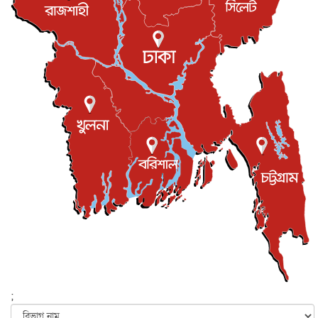
বিনোদন
৮ আগস্ট, ২০২৬
রিয়ালকে ‘না’ বলা রদ্রির জন্য বার্সার কাছে কত চাইল ম্যানসিটি
খেলাধুলা
৮ আগস্ট, ২০২৬
শিল্পকলায় চলচ্চিত্র উৎসব, বিনা মূল্যে দেখা যাবে ৬ সিনেমা
বিনোদন
৮ আগস্ট, ২০২৬
ইস্ট লন্ডন মসজিদের জুমার খুতবা : “কুরআন হোক জীবন দেখার
লেন্স...
ইসলাম ও জীবন
৭ আগস্ট, ২০২৬
সিলেটের কন্যা মোহিনী রশিদ এনওয়াইপিডির উচ্চপদস্থ কর্মকর্তা
দেশজুড়ে
৬ আগস্ট, ২০২৬
আজ থেকে সবার জন্য উন্মুক্ত জুলাই স্মৃতি জাদুঘর
জাতীয়
৬ আগস্ট, ২০২৬
ফের বন্যার আশঙ্কা, ১০ জেলায় সতর্কতা
জাতীয়
৬ আগস্ট, ২০২৬
;
জুলাইয়ের কৃতিত্ব নেওয়ার জন্য সবাই প্রতিযোগিতায় নেমেছে :