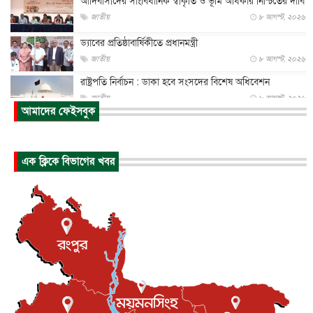
আদিবাসীদের সাংবিধানিক স্বীকৃতি ও ভূমি অধিকার নিশ্চিতের দাবি
জাতীয়
৮ আগস্ট, ২০২৬
ড্যাবের প্রতিষ্ঠাবার্ষিকীতে প্রধানমন্ত্রী
জাতীয়
৮ আগস্ট, ২০২৬
রাষ্ট্রপতি নির্বাচন : ডাকা হবে সংসদের বিশেষ অধিবেশন
জাতীয়
৮ আগস্ট, ২০২৬
আমাদের ফেইসবুক
প্রধানমন্ত্রীর সঙ্গে সাক্ষাতে খুদে শিল্পী অনুশ্রী রায়ের স্বপ...
জাতীয়
৮ আগস্ট, ২০২৬
এক ক্লিকে বিভাগের খবর
পাকিস্তান-তুরস্কের সঙ্গে প্রতিরক্ষা চুক্তি সৌদি আরবকে কতটা ন...
আন্তর্জাতিক
৮ আগস্ট, ২০২৬
যুক্তরাজ্যে গ্রুমিং কেলেঙ্কারি : পাকিস্তানির অপরাধে অস্বস্তি...
আন্তর্জাতিক
৮ আগস্ট, ২০২৬
বিরোধ কাটিয়ে কূটনৈতিক সম্পর্ক পুনঃস্থাপন করছে মেক্সিকো ও
পের...
আন্তর্জাতিক
৮ আগস্ট, ২০২৬
এবার ওটিটিতে মুক্তি পেল ‘মালিক’