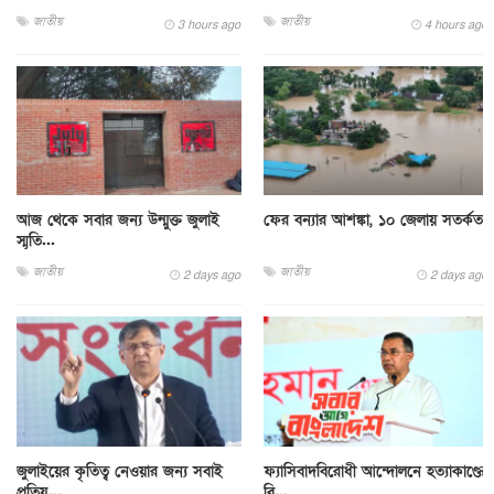
জাতীয়
জাতীয়
3 hours ago
4 hours ago
আজ থেকে সবার জন্য উন্মুক্ত জুলাই
ফের বন্যার আশঙ্কা, ১০ জেলায় সতর্কতা
স্মৃতি...
জাতীয়
জাতীয়
2 days ago
2 days ago
জুলাইয়ের কৃতিত্ব নেওয়ার জন্য সবাই
ফ্যাসিবাদবিরোধী আন্দোলনে হত্যাকাণ্ডের
প্রতিয...
বি...