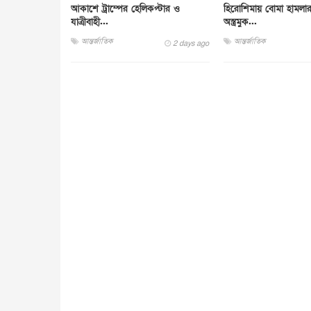
আকাশে ট্রাম্পের হেলিকপ্টার ও
হিরোশিমায় বোমা হামলা
যাত্রীবাহী...
অস্ত্রমুক...
আন্তর্জাতিক
আন্তর্জাতিক
2 days ago