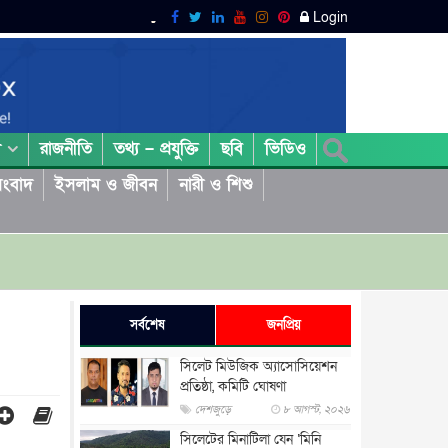
Login
রাজনীতি
তথ্য – প্রযুক্তি
ছবি
ভিডিও
া
ংবাদ
ইসলাম ও জীবন
নারী ও শিশু
সর্বশেষ
জনপ্রিয়
সিলেট মিউজিক অ্যাসোসিয়েশন
প্রতিষ্ঠা, কমিটি ঘোষণা
দেশজুড়ে
৮ আগস্ট, ২০২৬
সিলেটের মিনাটিলা যেন ‘মিনি