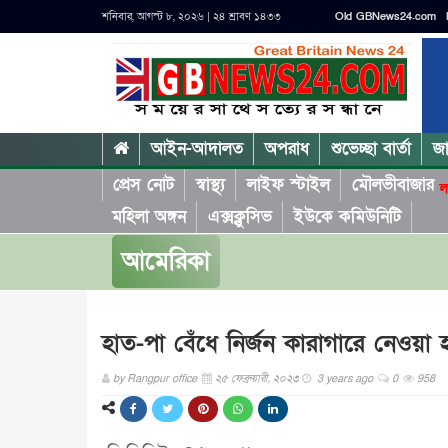
শনিবার, আগস্ট ৮, ২০২৬ | ২৪ শ্রাবণ ১৪৩৩
Old GBNews24.com
আইন-আদালত
অপরাধ
শুভেচ্ছা বার্তা
জ
প্রেস নোট
স্বাস্থ্য
লাইফ স্টাইল
মৌলভীবাজার
ল
মহিলা অঙ্গন
এক্সক্লুসিভ
ইউকে কমিউনিটি
আমেরিকা
হাত-পা বেঁধে নির্জন কারাগারে নেওয়া
by
Rangpur office
২৫ ফেব্রুয়ারী, ২০২৩
3 years ago
0
958