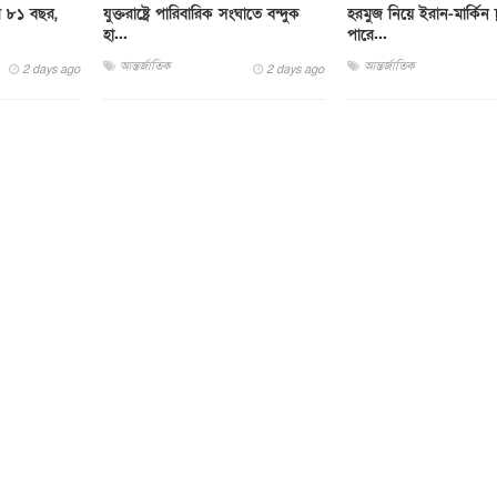
র ৮১ বছর,
যুক্তরাষ্ট্রে পারিবারিক সংঘাতে বন্দুক
হরমুজ নিয়ে ইরান-মার্কিন চ
হা...
পারে...
আন্তর্জাতিক
আন্তর্জাতিক
2 days ago
2 days ago