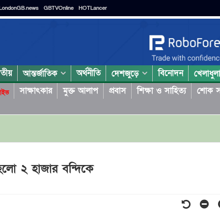
LondonGB.news
GBTVOnline
HOTLancer
াতীয়
অর্থনীতি
বিনোদন
আন্তর্জাতিক
দেশজুড়ে
খেলাধুল
সাক্ষাৎকার
মুক্ত আলাপ
প্রবাস
শিক্ষা ও সাহিত্য
শোক স
াইভ
 হলো ২ হাজার বন্দিকে