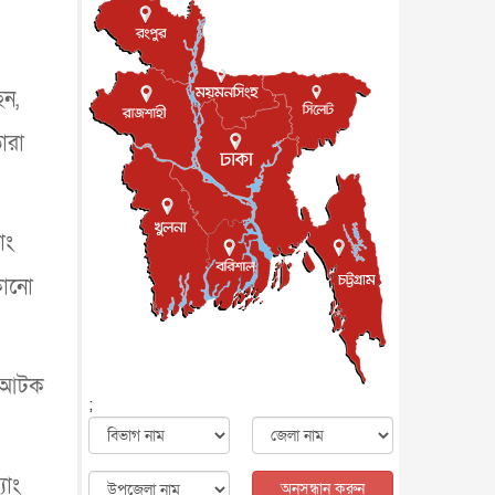
জাতীয়
৮ আগস্ট, ২০২৬
পাকিস্তান-তুরস্কের সঙ্গে প্রতিরক্ষা
চুক্তি সৌদি আরবকে কতটা ন...
আন্তর্জাতিক
৮ আগস্ট, ২০২৬
েন,
যুক্তরাজ্যে গ্রুমিং কেলেঙ্কারি :
ারা
পাকিস্তানির অপরাধে অস্বস্তি...
আন্তর্জাতিক
৮ আগস্ট, ২০২৬
বিরোধ কাটিয়ে কূটনৈতিক সম্পর্ক
পুনঃস্থাপন করছে মেক্সিকো ও
াং
পের...
আন্তর্জাতিক
৮ আগস্ট, ২০২৬
কোনো
এবার ওটিটিতে মুক্তি পেল ‘মালিক’
বিনোদন
৮ আগস্ট, ২০২৬
রিয়ালকে ‘না’ বলা রদ্রির জন্য
বার্সার কাছে কত চাইল ম্যানসিটি
ে আটক
খেলাধুলা
৮ আগস্ট, ২০২৬
;
শিল্পকলায় চলচ্চিত্র উৎসব, বিনা
মূল্যে দেখা যাবে ৬ সিনেমা
বিনোদন
৮ আগস্ট, ২০২৬
যাং
অনুসন্ধান করুন