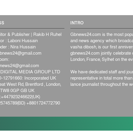
SS
INTRO
itor & Publisher | Rakib H Ruhel
Gbnews24.com is the most popul
or : Laboni Hussain
and news agency which broadca
der : Nira Hussain
vasha dibosh, is our first anniv
bnews24@gmail.com
gbnews24.com jointly celebrate o
oom:
London, France, Sylhet on the ev
bnews24@gmail.com
DIGITAL MEDIA GROUP LTD
We have dedicated staff and jour
12791660: Incorporated UK
representative in total more tha
at West Rd, Brentford , London,
lance journalist throughout the wo
d,TW8 0GP GB UK
+447923246622(UK)
5745789(BD) +8801724772790